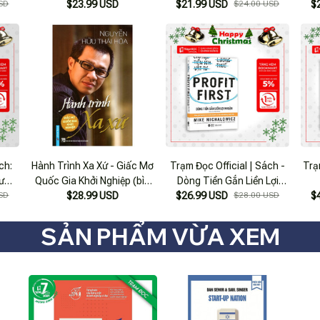
SD
$23.99 USD
Galaxy)
$21.99 USD
$24.00 USD
$
ch:
Hành Trình Xa Xứ - Giấc Mơ
Trạm Đọc Official | Sách -
Trạ
ư
Quốc Gia Khởi Nghiệp (bìa
Dòng Tiền Gắn Liền Lợi
SD
$28.99 USD
Cứng)
$26.99 USD
Nhuận
$28.00 USD
$
SẢN PHẨM VỪA XEM