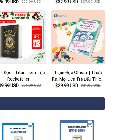
25.99 USD
$27.00 USD
$32.99 USD
$37.00 USD
m Đọc | Titan - Gia Tộc
Trạm Đọc Official | Thực
Rockefeller
Ra, Mọi Đứa Trẻ Đều Thích
49.99 USD
$56.00 USD
$29.99 USD
Nghe Đọc Sách
$31.00 USD