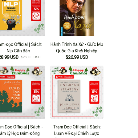
ạm Đọc Official | Sách:
Hành Trình Xa Xứ - Giấc Mơ
Nlp Căn Bản
Quốc Gia Khởi Nghiệp
28.99 USD
$32.00 USD
$26.99 USD
m Đọc Official | Sách -
Trạm Đọc Official | Sách:
âm Lý Học Đám Đông
Luận Về Đại Chiến Lược