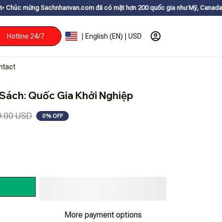
hnhanvan.com đã có mặt hơn 200 quốc gia như Mỹ, Canada, Úc, Nhật, Hàn, 
Hotline 24/7
| English (EN) | USD
ntact
| Sách: Quốc Gia Khởi Nghiệp
9.00 USD
0% OFF
More payment options