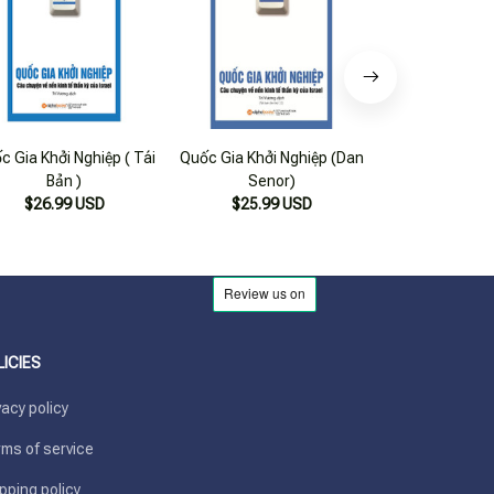
c Gia Khởi Nghiệp ( Tái
Quốc Gia Khởi Nghiệp (Dan
Quốc Gia Khởi 
Bản )
Senor)
Bản 20
$26.99 USD
$25.99 USD
$24.99
LICIES
vacy policy
ms of service
pping policy