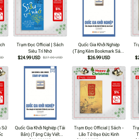
ách
Trạm Đọc Official | Sách
Quốc Gia Khởi Nghiệp
Tr
Siêu Trí Nhớ
(Tặng Kèm Bookmark Sáng
SD
$24.99 USD
$27.00 USD
$26.99 USD
Tạo)
$
Quốc Gia Khởi Nghiệp (Tái
Trạm Đọc Official | Sách -
Trạ
ốc
Bản) (Tặng Cây Viết
Lão Tử Đạo Đức Kinh
T