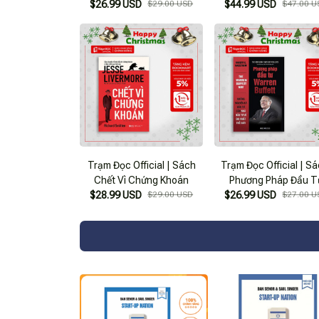
$26.99 USD
$29.00 USD
$44.99 USD
$47.00 U
Trạm Đọc Official | Sách
Trạm Đọc Official | Sá
Chết Vì Chứng Khoán
Phương Pháp Đầu T
$28.99 USD
$29.00 USD
$26.99 USD
Warren Buffett
$27.00 U