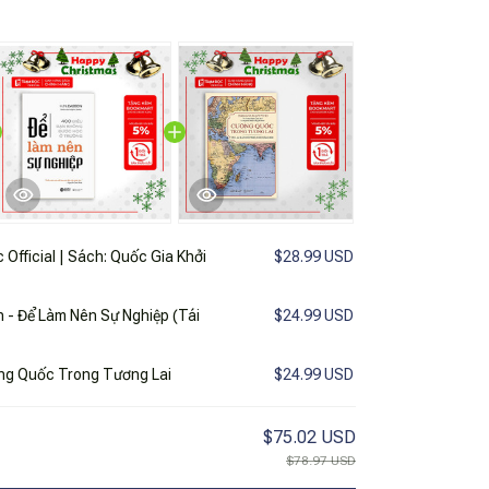
Official | Sách: Quốc Gia Khởi
$28.99 USD
h - Để Làm Nên Sự Nghiệp (Tái
$24.99 USD
c Official | Cường Quốc Trong Tương Lai
$24.99 USD
$75.02 USD
$78.97 USD