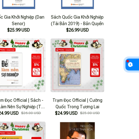
c Gia Khởi Nghiệp (Dan
Sách Quốc Gia Khởi Nghiệp
Senor)
(Tái Bản 2019) - Bản Quyền
$25.99 USD
$26.99 USD
m Đọc Official | Sách -
Trạm Đọc Official | Cường
Làm Nên Sự Nghiệp (Tái
Quốc Trong Tương Lai
24.99 USD
Bản)
$26.00 USD
$24.99 USD
$25.00 USD