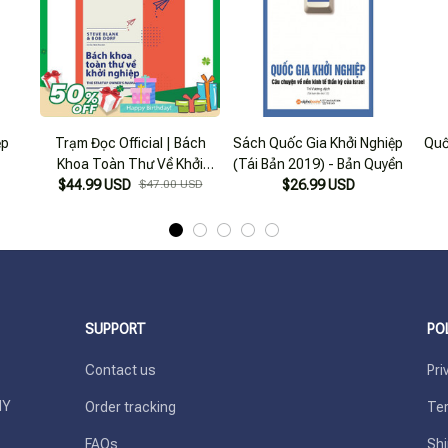
ệp
Trạm Đọc Official | Bách
Sách Quốc Gia Khởi Nghiệp
Quố
Khoa Toàn Thư Về Khởi
(Tái Bản 2019) - Bản Quyền
$44.99 USD
Nghiệp
$47.00 USD
$26.99 USD
SUPPORT
PO
Contact us
Pri
Y 
Order tracking
Ter
FAQs
Shi