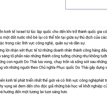
nền kinh tế Israel từ lúc lập quốc cho đến khi trở thành quốc gia
o một đất nước nhỏ bé lại có thể tồn tại giữa sự thù địch của cá
bậc trong các lĩnh vực công nghệ, quân sự và dân sự.
ững lời nhận xét thực tế từ những doanh nhân thành công hàng đầ
m sáng tỏ phần nào những thành công tưởng chừng như không tưởng
g con người Do Thái lưu vong, chạy trốn và sống sót sau những c
g với những người theo Chủ nghĩa Phục quốc Do Thái gây dựng và
nền kinh tế phát triển nhất thế giới và có lĩnh vực công nghệphát
hy vọng sẽ đem đến cho độc giả những bài học về khởi nghiệp của
và hướng đến một tương lai tươi sáng hơn.