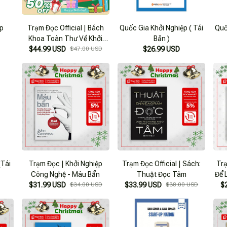
ệp
Trạm Đọc Official | Bách
Quốc Gia Khởi Nghiệp ( Tái
Quố
Khoa Toàn Thư Về Khởi
Bản )
$44.99 USD
Nghiệp
$47.00 USD
$26.99 USD
(Tái
Trạm Đọc | Khởi Nghiệp
Trạm Đọc Official | Sách:
Trạ
Công Nghệ - Máu Bẩn
Thuật Đọc Tâm
Để 
$31.99 USD
$34.00 USD
$33.99 USD
$38.00 USD
$