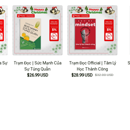
a Sự
Trạm Đọc | Sức Mạnh Của
Trạm Đọc Official | Tâm Lý
S
Sự Túng Quẫn
Học Thành Công
$26.99 USD
$28.99 USD
$32.00 USD