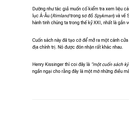
Dường như tác giả muốn cố kiểm tra xem liệu các
lục Á-Âu (
Rimland
trong sơ đồ
Spykman
) và về
hành tinh chúng ta trong thế kỷ XXI, nhất là gắn
Cuốn sách này đã tạo cớ để mở ra một cánh cửa c
địa chính trị. Nó được đón nhận rất khác nhau.
Henry Kissinger thì coi đây là
“một cuốn sách kỳ 
ngần ngại cho rằng đây là một mớ những điều mâ