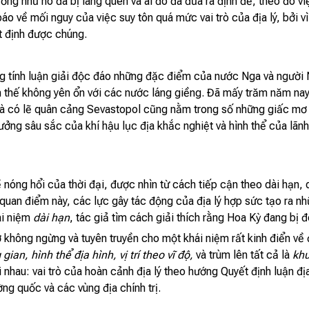
ường như nó đã bị lãng quên và ai đó đã đưa ra định đề, theo đó vi
áo về mối nguy của việc suy tôn quá mức vai trò của địa lý, bởi 
t định được chúng.
g tính luận giải độc đáo những đặc điểm của nước Nga và người
ình thế không yên ổn với các nước láng giềng. Đã mấy trăm năm 
có lẽ quân cảng Sevastopol cũng nằm trong số những giấc mơ ấ
g sâu sắc của khí hậu lục địa khắc nghiệt và hình thể của lãnh t
 nóng hổi của thời đại, được nhìn từ cách tiếp cận theo dài hạn,
uan điểm này, các lực gây tác động của địa lý hợp sức tạo ra nhữ
ái niệm
dài hạn
, tác giả tìm cách giải thích rằng Hoa Kỳ đang bị 
 không ngừng và tuyên truyền cho một khái niệm rất kinh điển về 
gian, hình thể địa hình, vị trí theo vĩ độ,
và trùm lên tất cả là
khu
 nhau: vai trò của hoàn cảnh địa lý theo hướng Quyết định luận địa
ng quốc và các vùng địa chính trị.