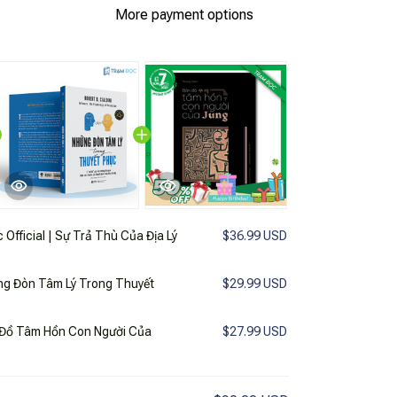
More payment options
 Sự Trả Thù Của Địa Lý
$36.99 USD
ững Đòn Tâm Lý Trong Thuyết
$29.99 USD
n Đồ Tâm Hồn Con Người Của
$27.99 USD