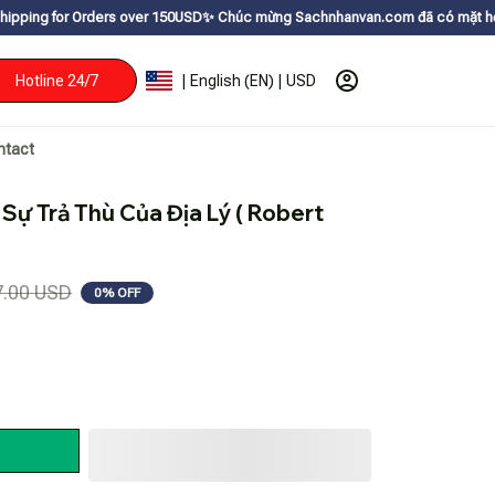
rders over 150USDㅤ✨
Chúc mừng Sachnhanvan.com đã có mặt hơn 200 quốc gia
Hotline 24/7
| English (EN) | USD
ntact
 Sự Trả Thù Của Địa Lý ( Robert 
7.00 USD
0% OFF