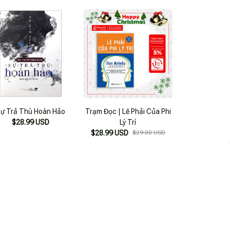
ự Trả Thù Hoàn Hảo
Trạm Đọc | Lẽ Phải Của Phi
$28.99 USD
Lý Trí
$28.99 USD
$29.00 USD