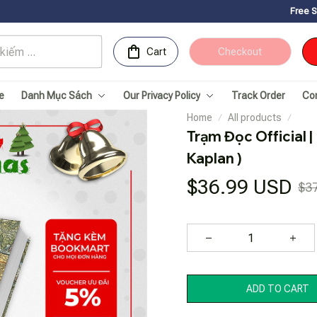
Free Shipping for O
Cart
Checkout
e
Danh Mục Sách
Our Privacy Policy
Track Order
Co
Home
All products
Trạm Đọc Official | 
Kaplan )
$36.99 USD
$3
ADD TO CART