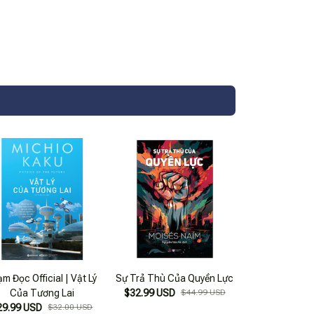
m Đọc Official | Vật Lý
Sự Trả Thù Của Quyền Lực
Của Tương Lai
$32.99 USD
$44.99 USD
29.99 USD
$32.00 USD