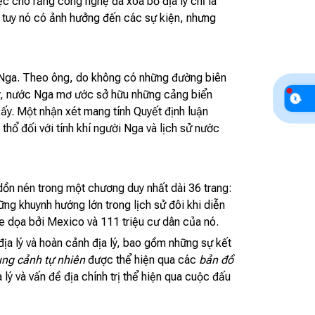
ệc cho rằng công nghệ đã xóa bỏ địa lý chỉ là
vì tuy nó có ảnh hưởng đến các sự kiện, nhưng
 Nga. Theo ông, do không có những đường biên
nay, nước Nga mơ ước sở hữu những cảng biển
y. Một nhận xét mang tính Quyết định luận
hổ đối với tính khí người Nga và lịch sử nước
 dồn nén trong một chương duy nhất dài 36 trang:
ng khuynh hướng lớn trong lịch sử đôi khi diễn
đe dọa bởi Mexico và 111 triệu cư dân của nó.
địa lý và hoàn cảnh địa lý, bao gồm những sự kết
ng cảnh tự nhiên
được thể hiện qua các
bản đồ
 lý và vấn đề địa chính trị thể hiện qua cuộc đấu