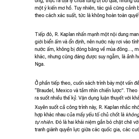
ông, thực ra địa lý chưa từng bị bỏ qua, nhưng d
một ý kiến mơ hồ. Tuy nhiên, tác giả cũng cảnh b
theo cách xác suất, tức là không hoàn toàn quyế
Tiếp đó, R. Kaplan nhấn mạnh một nội dung man
giới biển ấm và ổn định, nên nước này rơi vào t
nước ấm, không bị đóng băng về mùa đông…, mà 
khác, nhưng cũng đáng được suy ngẫm, là ảnh hưởn
Nga.
Ở phần tiếp theo, cuốn sách trình bày một vấn đề
“Braudel, Mexico và tầm nhìn chiến lược”. Theo q
ra suốt nhiều thế kỷ. Vận dụng luận thuyết với kh
Xuyên suốt cả công trình này, R. Kaplan nhắc nhớ
hợp khác nhau của mấy yếu tố chủ chốt là
không 
tự nhiên.
Đó là hai khái niệm gắn bó chặt chẽ với
tranh giành quyền lực giữa các quốc gia, các cườ