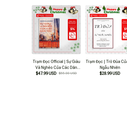
Trạm Đọc Official | Sự Giàu
Trạm Đọc | Trò Đùa Củ
Và Nghèo Của Các Dân
Ngẫu Nhiên
$47.99 USD
Tộc
$55.00 USD
$28.99 USD