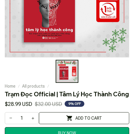
Home
All products
Trạm Đọc Official | Tâm Lý Học Thành Công
$28.99 USD
$32.00 USD
9% OFF
ADD TO CART
BUY NOW