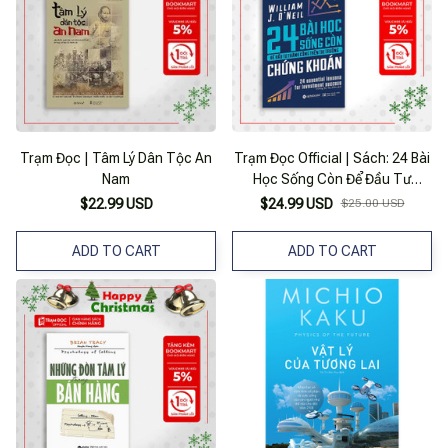
Trạm Đọc | Tâm Lý Dân Tộc An
Trạm Đọc Official | Sách: 24 Bài
Nam
Học Sống Còn Để Đầu Tư
Thành Công Trên Thị Trường
$22.99 USD
$24.99 USD
$25.00 USD
Chứng Khoán
ADD TO CART
ADD TO CART