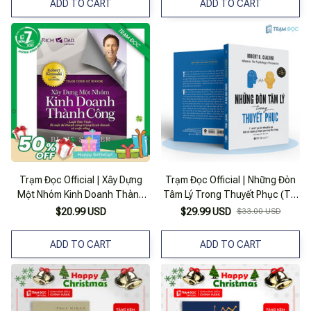
ADD TO CART
ADD TO CART
Trạm Đọc Official | Xây Dựng
Trạm Đọc Official | Những Đòn
Một Nhóm Kinh Doanh Thành
Tâm Lý Trong Thuyết Phục (Tái
Công
Bản)
$20.99 USD
$29.99 USD
$33.00 USD
ADD TO CART
ADD TO CART