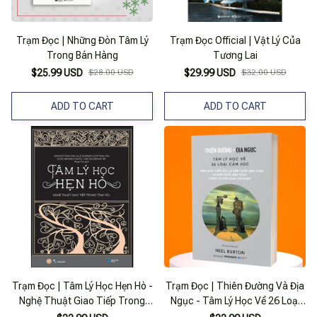
Trạm Đọc | Những Đòn Tâm Lý
Trạm Đọc Official | Vật Lý Của
Trong Bán Hàng
Tương Lai
$25.99 USD
$28.00 USD
$29.99 USD
$32.00 USD
ADD TO CART
ADD TO CART
Trạm Đọc | Tâm Lý Học Hẹn Hò -
Trạm Đọc | Thiên Đường Và Địa
Nghệ Thuật Giao Tiếp Trong
Ngục - Tâm Lý Học Về 26 Loại
Tình Yêu
Cảm Xúc