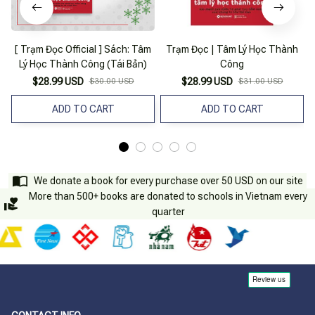
[ Trạm Đọc Official ] Sách: Tâm
Trạm Đọc | Tâm Lý Học Thành
Lý Học Thành Công (Tái Bản)
Công
$28.99 USD
$30.00 USD
$28.99 USD
$31.00 USD
ADD TO CART
ADD TO CART
We donate a book for every purchase over 50 USD on our site
More than 500+ books are donated to schools in Vietnam every
quarter