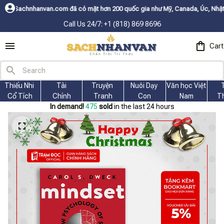
.com đã có mặt hơn 200 quốc gia như Mỹ, Canada, Úc, Nhật, Hàn, và các n
Call Us 24/7: +1 (818) 869 8696
Cart
Thiếu Nhi 
Tài
Truyện 
Nuôi Dạy 
Văn học Việt 
Cổ Tích
Chính
Tranh
Con
Nam
T
In demand!
475
sold
in the last 24 hours