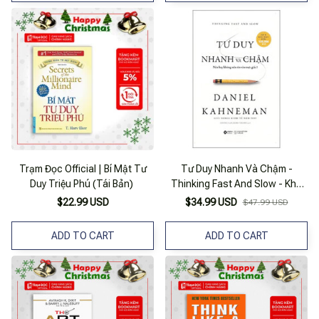
Trạm Đọc Official | Bí Mật Tư
Tư Duy Nhanh Và Chậm -
Duy Triệu Phú (Tái Bản)
Thinking Fast And Slow - Khổ
Nhỏ
$22.99 USD
$34.99 USD
$47.99 USD
ADD TO CART
ADD TO CART