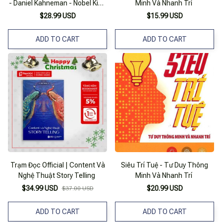
- Daniel Kahneman - Nobel Kinh
Minh Và Nhanh Trí
Tế 2002 - Alphabooks - Tặng
$28.99 USD
$15.99 USD
Kèm Bookmark Bamboo Books
ADD TO CART
ADD TO CART
Trạm Đọc Official | Content Và
Siêu Trí Tuệ - Tư Duy Thông
Nghệ Thuật Story Telling
Minh Và Nhanh Trí
$34.99 USD
$20.99 USD
$37.00 USD
ADD TO CART
ADD TO CART