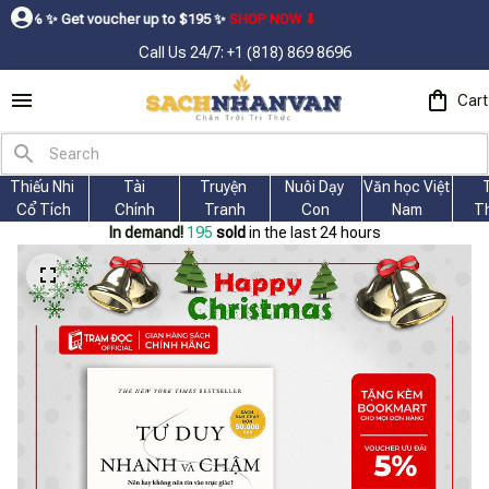
oucher up to $195ㅤ ✨ㅤ
SHOP NOW ⬇
Call Us 24/7: +1 (818) 869 8696
Cart
Thiếu Nhi 
Tài
Truyện 
Nuôi Dạy 
Văn học Việt 
Cổ Tích
Chính
Tranh
Con
Nam
T
In demand!
197
sold
in the last 24 hours