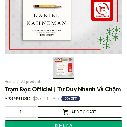
Home
All products
Trạm Đọc Official |  Tư Duy Nhanh Và Chậm
$33.99 USD
$37.00 USD
8% OFF
ADD TO CART
BUY NOW