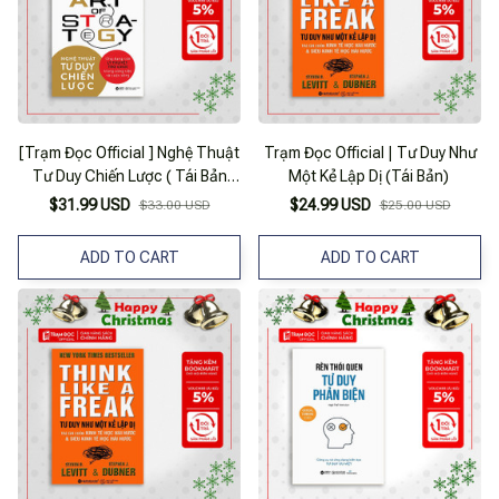
[Trạm Đọc Official ] Nghệ Thuật
Trạm Đọc Official | Tư Duy Như
Tư Duy Chiến Lược ( Tái Bản
Một Kẻ Lập Dị (Tái Bản)
2023)
$31.99 USD
$24.99 USD
$33.00 USD
$25.00 USD
ADD TO CART
ADD TO CART