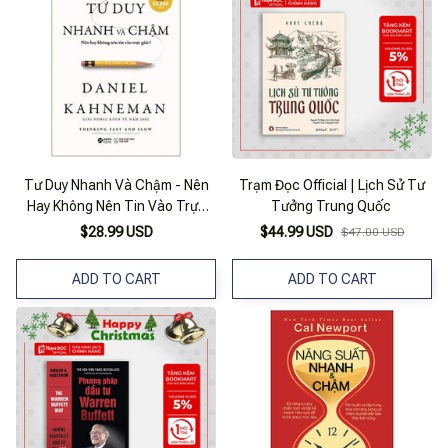
Tư Duy Nhanh Và Chậm - Nên
Trạm Đọc Official | Lịch Sử Tư
Hay Không Nên Tin Vào Trực
Tưởng Trung Quốc
Giác - Tái Bản 2021
$28.99 USD
$44.99 USD
$47.00 USD
ADD TO CART
ADD TO CART