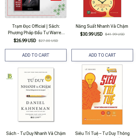
Trạm Đọc Official | Sách:
Năng Suất Nhanh Và Chậm
Phương Pháp Đầu Tư Warren
$30.99 USD
$41.99 USD
Buffett
$26.99 USD
$27.00 USD
ADD TO CART
ADD TO CART
Sách - Tư Duy Nhanh Và Chậm
Siêu Trí Tuệ – Tư Duy Thông