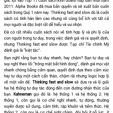
giá, lọt vào Top 11 cuốn sách kinh doanh hấp dẫn nhất năm
2011. Alpha Books đã mua bản quyền và sẽ xuất bản cuốn
sách trong Quý 1 năm nay. Thinking fast and slow dù là cuốn
sách có tính hàn lâm cao nhưng vô cùng bổ ích với tất cả
mọi người và đặc biệt rất dễ hiểu và vui nhộn.
Đã có rất nhiều cuốn sách nói về tính hợp lý và phi lý của
con người trong tư duy, trong việc đánh giá và ra quyết định,
nhưng Thinking fast and slow được Tạp chí Tài chính Mỹ
đánh giá là “kiệt tác”.
Bạn nghĩ rằng bạn tư duy nhanh, hay chậm? Bạn tư duy và
suy nghĩ theo lối “trông mặt bắt hình dong”, đánh giá mọi vật
nhanh chóng bằng cảm quan, quyết định dựa theo cảm xúc
hay tư duy một cách cẩn thận, chậm rãi nhưng logic hợp lý
về một vấn đề.
Thinking fast and slow
sẽ đưa ra và lý giải
hai hệ thống tư duy tác động đến con đường nhận thức của
bạn.
Kahneman
gọi đó là: hệ thống 1 và hệ thống 2. Hệ
thống 1, còn gọi là cơ chế nghĩ nhanh, tự động, thường
xuyên được sử dụng, cảm tính, rập khuôn và tiềm thức. Hệ
thống 2, còn gọi là cơ chế nghĩ chậm, đòi hỏi ít nỗ lực, ít