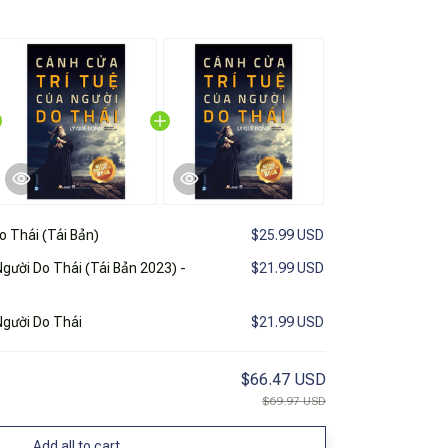
o Thái (Tái Bản)
$25.99 USD
gười Do Thái (Tái Bản 2023) -
$21.99 USD
Người Do Thái
$21.99 USD
$66.47 USD
$69.97 USD
Add all to cart