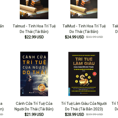
Bản
Talmud - Tinh Hoa Trí Tuệ
TalMud - Tinh Hoa Trí Tuệ
Tal
Do Thái (Tái Bản)
Do Thái (Tái Bản)
D
$22.99 USD
$24.99 USD
$33.99 USD
ủa
Cánh Cửa Trí Tuệ Của
Trí Tuệ Làm Giàu Của Người
Trí
ản)
Người Do Thái (Tái Bản)
Do Thái (Tái Bản 2023)
D
SD
$21.99 USD
$28.99 USD
$39.99 USD