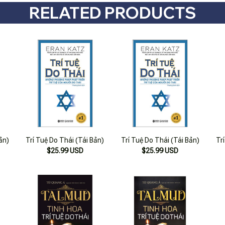
RELATED PRODUCTS
ản)
Trí Tuệ Do Thái (Tái Bản)
Trí Tuệ Do Thái (Tái Bản)
Tr
$25.99 USD
$25.99 USD