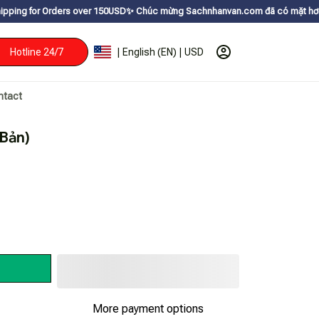
ders over 150USDㅤ✨
Chúc mừng Sachnhanvan.com đã có mặt hơn 200 quốc gia 
Hotline 24/7
| English (EN) | USD
ntact
 Bản)
More payment options