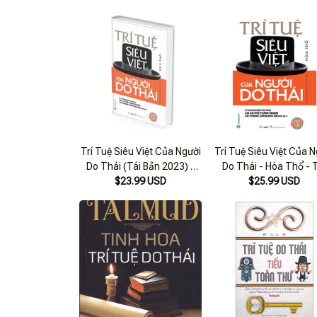
Kiến Văn Dịch - (Bìa Mềm)
Trí Tuệ Siêu Việt Của Người
Trí Tuệ Siêu Việt Của N
Do Thái (Tái Bản 2023) -
Do Thái - Hòa Thổ - 
$23.99 USD
Hòa Thổ
Bản - (Bìa Mềm)
$25.99 USD