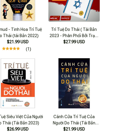
mud - Tinh Hoa Trí Tuệ
Trí Tuệ Do Thái ( Tái Bản
o Thái (tái Bản 2022)
2023 - Phân Phối Bởi Trạm
$21.99 USD
$27.99 USD
Đọc )
(1)
 Tuệ Siêu Việt Của Người
Cánh Cửa Trí Tuệ Của
o Thái (Tái Bản 2023)
Người Do Thái (Tái Bản
$26.99 USD
$21.99 USD
2023) - Vlb