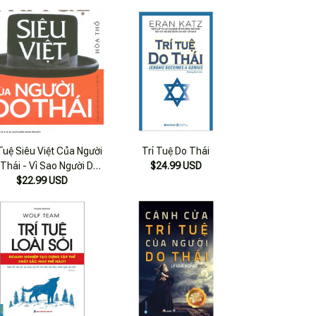
 Tuệ Siêu Việt Của Người
Trí Tuệ Do Thái
Thái - Vì Sao Người Do
$24.99 USD
hái Lại Có Thể Thành
$22.99 USD
nh Và Thành Công Rực
Đến Vậy? (Tái Bản 2023)