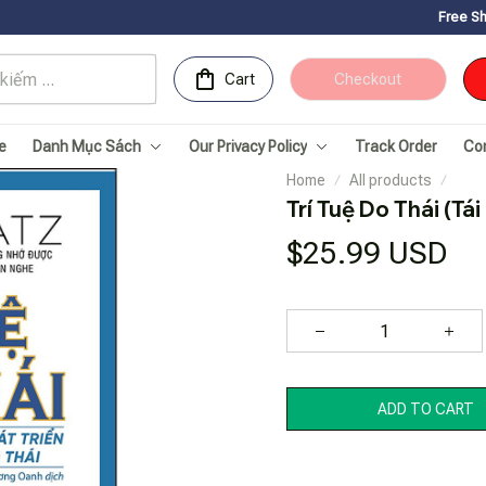
Free Shipping for Or
Cart
Checkout
e
Danh Mục Sách
Our Privacy Policy
Track Order
Co
Home
All products
Trí Tuệ Do Thái (Tái
$25.99 USD
ADD TO CART