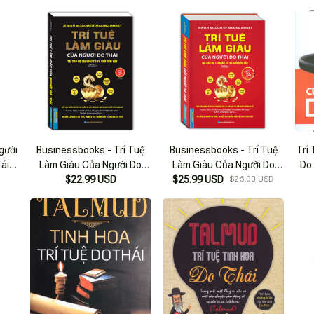
gười
Businessbooks - Trí Tuệ
Businessbooks - Trí Tuệ
Trí
Tái
Làm Giàu Của Người Do
Làm Giàu Của Người Do
Do 
Thái - Tại Sao Họ Lại Giàu
$22.99 USD
Thái- Tại Sao Họ Lại Giàu
$25.99 USD
$26.00 USD
T
Và Giỏi Đến Vậy- (Bìa Mềm)
Và Giỏi Đến Vậy- (Bìa Cứng)
Da
- Tái Bản
- Tái Bản
Rỡ 