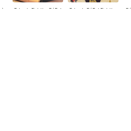
Toàn
Talmud - Tinh Hoa Trí Tuệ
Talmud - Trí Tuệ Tinh Hoa
Trí
Do Thái
Do Thái
$22.99 USD
$21.99 USD
SẢN PHẨM VỪA XEM
Bản)
Trí Tuệ Do Thái (Tái Bản)
Trí Tuệ Do Thái (Tái Bản)
Trí
$25.99 USD
$25.99 USD