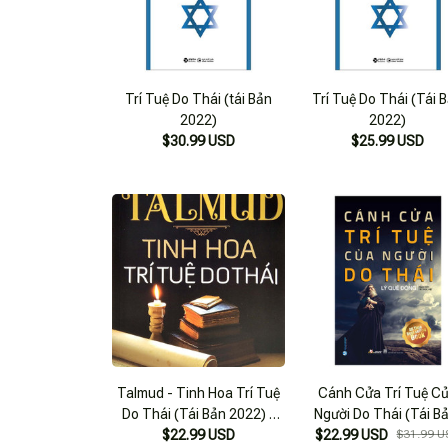
Trí Tuệ Do Thái (tái Bản
Trí Tuệ Do Thái (Tái 
2022)
2022)
$30.99 USD
$25.99 USD
Talmud - Tinh Hoa Trí Tuệ
Cánh Cửa Trí Tuệ C
Do Thái (Tái Bản 2022) -
Người Do Thái (Tái B
Từ Quang Á - Tiến Thành &
$22.99 USD
$22.99 USD
$31.99 U