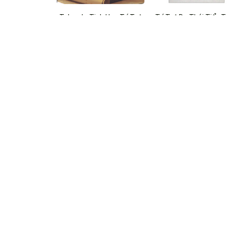
Talmud - Tinh Hoa Trí Tuệ
Trí Tuệ Do Thái Tiểu 
Do Thái
Thư
$22.99 USD
$21.99 USD
Trí Tuệ Do Thái (Tái Bản)
Trí Tuệ Do Thái (Tái 
$25.99 USD
$25.99 USD