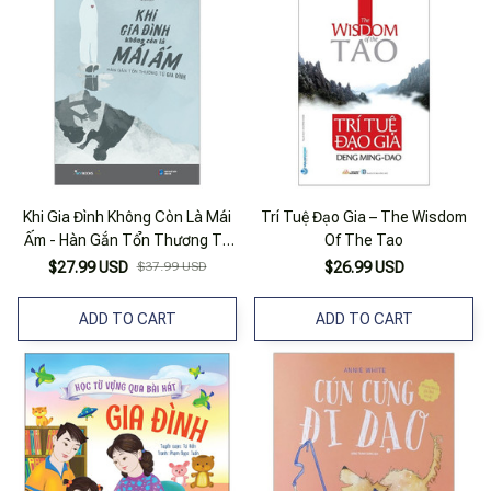
Khi Gia Đình Không Còn Là Mái
Trí Tuệ Đạo Gia – The Wisdom
Ấm - Hàn Gắn Tổn Thương Từ
Of The Tao
Gia Đình
$27.99 USD
$37.99 USD
$26.99 USD
ADD TO CART
ADD TO CART