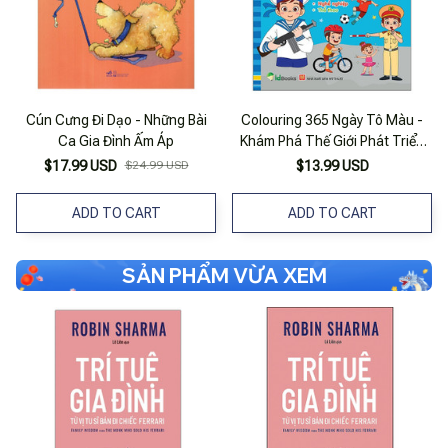
Cún Cưng Đi Dạo - Những Bài
Colouring 365 Ngày Tô Màu -
Ca Gia Đình Ấm Áp
Khám Phá Thế Giới Phát Triển
Trí Tuệ - Cuốn 5: Gia Đình, Nghề
$17.99 USD
$24.99 USD
$13.99 USD
Nghiệp, Thể Thao
ADD TO CART
ADD TO CART
SẢN PHẨM VỪA XEM