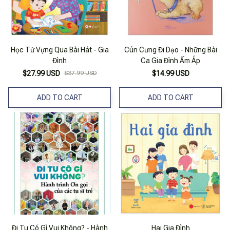
Học Từ Vựng Qua Bài Hát - Gia
Cún Cưng Đi Dạo - Những Bài
Đình
Ca Gia Đình Ấm Áp
$27.99 USD
$37.99 USD
$14.99 USD
ADD TO CART
ADD TO CART
Đi Tu Có Gì Vui Không? - Hành
Hai Gia Đình