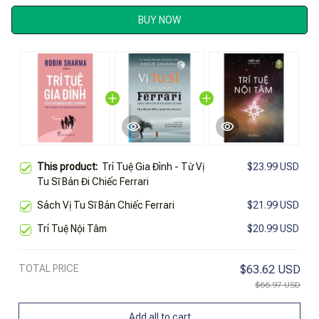
BUY NOW
This product:
Trí Tuệ Gia Đình - Từ Vị
$23.99 USD
Tu Sĩ Bán Đi Chiếc Ferrari
Sách Vị Tu Sĩ Bán Chiếc Ferrari
$21.99 USD
Trí Tuệ Nội Tâm
$20.99 USD
TOTAL PRICE
$63.62 USD
$66.97 USD
Add all to cart