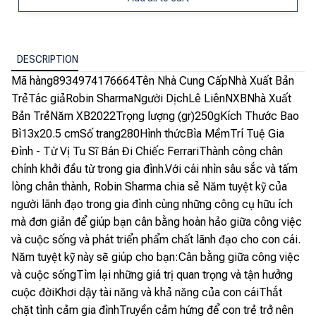
DESCRIPTION
Mã hàng8934974176664Tên Nhà Cung CấpNhà Xuất Bản
TrẻTác giảRobin SharmaNgười DịchLê LiênNXBNhà Xuất
Bản TrẻNăm XB2022Trọng lượng (gr)250gKích Thước Bao
Bì13x20.5 cmSố trang280Hình thứcBìa MềmTrí Tuệ Gia
Đình - Từ Vị Tu Sĩ Bán Đi Chiếc FerrariThành công chân
chính khởi đầu từ trong gia đình.Với cái nhìn sâu sắc và tấm
lòng chân thành, Robin Sharma chia sẻ Năm tuyệt kỹ của
người lãnh đạo trong gia đình cùng những công cụ hữu ích
mà đơn giản để giúp bạn cân bằng hoàn hảo giữa công việc
và cuộc sống và phát triển phẩm chất lãnh đạo cho con cái.
Năm tuyệt kỹ này sẽ giúp cho bạn:Cân bằng giữa công việc
và cuộc sốngTìm lại những giá trị quan trọng và tận hưởng
cuộc đờiKhơi dậy tài năng và khả năng của con cáiThắt
chặt tình cảm gia đìnhTruyền cảm hứng để con trẻ trở nên