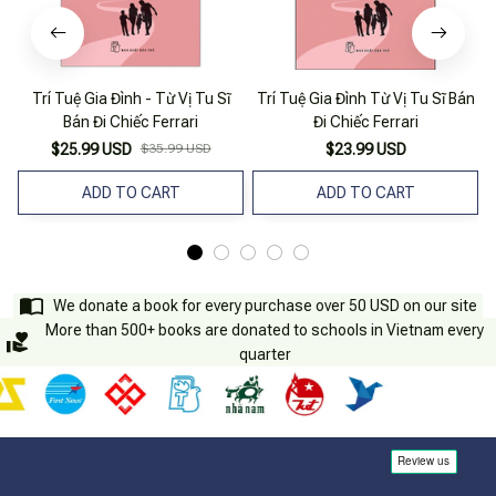
Trí Tuệ Gia Đình - Từ Vị Tu Sĩ
Trí Tuệ Gia Đình Từ Vị Tu Sĩ Bán
Bán Đi Chiếc Ferrari
Đi Chiếc Ferrari
$25.99 USD
$35.99 USD
$23.99 USD
ADD TO CART
ADD TO CART
We donate a book for every purchase over 50 USD on our site
More than 500+ books are donated to schools in Vietnam every
quarter