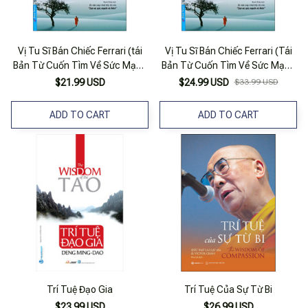
Vị Tu Sĩ Bán Chiếc Ferrari (tái
Vị Tu Sĩ Bán Chiếc Ferrari (Tái
Bản Từ Cuốn Tìm Về Sức Mạnh
Bản Từ Cuốn Tìm Về Sức Mạnh
Vô Biên) - Tái Bản 2020
Vô Biên) - Tái Bản 2020
$21.99 USD
$24.99 USD
$33.99 USD
ADD TO CART
ADD TO CART
Trí Tuệ Đạo Gia
Trí Tuệ Của Sự Từ Bi
$23.99 USD
$26.99 USD