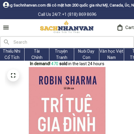
an.com đã có mặt hơn 200 quốc gia như Mỹ, Canada, Úc, Nhật, Hàn, và cá
Call Us 24/7: +1 (818) 869 8696
Cart
Thiếu Nhi 
Tài
Truyện 
Nuôi Dạy 
Văn học Việt 
Cổ Tích
Chính
Tranh
Con
Nam
T
In demand!
470
sold
in the last 24 hours