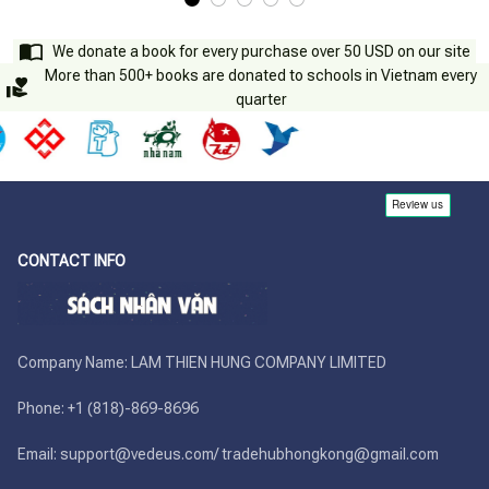
We donate a book for every purchase over 50 USD on our site
More than 500+ books are donated to schools in Vietnam every
quarter
CONTACT INFO
Company Name: LAM THIEN HUNG COMPANY LIMITED

Phone: +1 (818)-869-8696 

Email: support@vedeus.com/ tradehubhongkong@gmail.com
