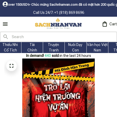
✨
Chúc mừng Sachnhanvan.com đã có mặt hơn 200 quốc gia như Mỹ, Canada, 
Call Us 24/7: +1 (818) 869 8696
Cart
Thiếu Nhi 
Tài
Truyện 
Nuôi Dạy 
Văn học Việt 
Cổ Tích
Chính
Tranh
Con
Nam
T
In demand!
440
sold
in the last 24 hours