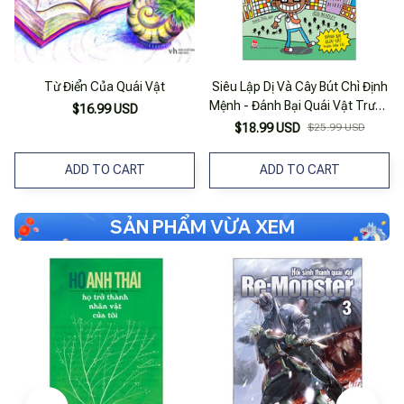
Từ Điển Của Quái Vật
Siêu Lập Dị Và Cây Bút Chì Định
Mệnh - Đánh Bại Quái Vật Trước
$16.99 USD
Bữa Tối
$18.99 USD
$25.99 USD
ADD TO CART
ADD TO CART
SẢN PHẨM VỪA XEM