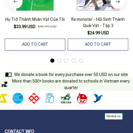
Họ Trở Thành Nhân Vật Của Tôi
Re:monster - Hồi Sinh Thành
Quái Vật - Tập 3
$33.99 USD
$45.99 USD
$24.99 USD
ADD TO CART
ADD TO CART
We donate a book for every purchase over 50 USD on our site
More than 500+ books are donated to schools in Vietnam every
quarter
CONTACT INFO