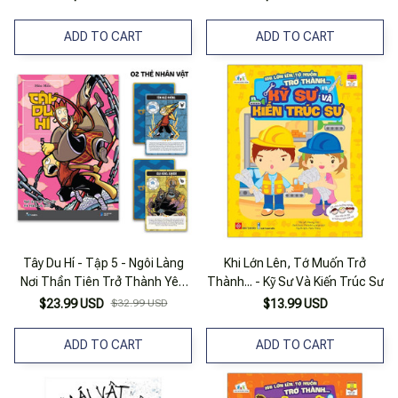
ADD TO CART
ADD TO CART
Tây Du Hí - Tập 5 - Ngôi Làng
Khi Lớn Lên, Tớ Muốn Trở
Nơi Thần Tiên Trở Thành Yêu
Thành... - Kỹ Sư Và Kiến Trúc Sư
Quái (Tái Bản 2024) - Tặng Kèm
$23.99 USD
$32.99 USD
$13.99 USD
2 Thẻ Nhân Vật
ADD TO CART
ADD TO CART