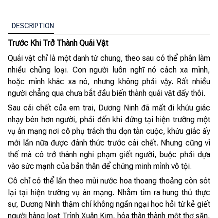
DESCRIPTION
Trước Khi Trở Thành Quái Vật
Quái vật chỉ là một danh từ chung, theo sau có thể phân làm
nhiều chủng loại. Con người luôn nghĩ nó cách xa mình,
hoặc mình khác xa nó, nhưng không phải vậy. Rất nhiều
người chẳng qua chưa bắt đầu biến thành quái vật đấy thôi.
Sau cái chết của em trai, Dương Ninh đã mất đi khứu giác
nhạy bén hơn người, phải đến khi đứng tại hiện trường một
vụ án mạng nơi cô phụ trách thu dọn tàn cuộc, khứu giác ấy
mới lần nữa được đánh thức trước cái chết. Nhưng cũng vì
thế mà cô trở thành nghi phạm giết người, buộc phải dựa
vào sức mạnh của bản thân để chứng minh mình vô tội.
Cô chỉ có thể lần theo mùi nước hoa thoang thoảng còn sót
lại tại hiện trường vụ án mạng. Nhằm tìm ra hung thủ thực
sự, Dương Ninh thậm chí không ngần ngại học hỏi từ kẻ giết
người hàng loạt Trình Xuân Kim, hóa thân thành một thợ săn,