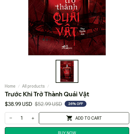
Home
All products
Trước Khi Trở Thành Quái Vật
$38.99 USD
$52.99 USD
26% OFF
ADD TO CART
BUY NOW