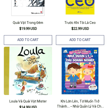
Quái Vật Trong Đêm
Trước Khi Tôi Là Ceo
$19.99 USD
$22.99 USD
ADD TO CART
ADD TO CART
Loula Và Quái Vật Mister
Khi Lớn Lên, Tớ Muốn Trở
Thành… – Nhà Quản Lý Và Chủ
$14.99 USD