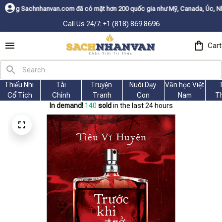
n.com đã có mặt hơn 200 quốc gia như Mỹ, Canada, Úc, Nhật, Hàn, và các 
Call Us 24/7: +1 (818) 869 8696
Cart
Thiếu Nhi 
Tài
Truyện 
Nuôi Dạy 
Văn học Việt 
Cổ Tích
Chính
Tranh
Con
Nam
T
In demand!
140
sold
in the last 24 hours