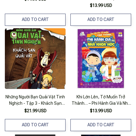
Doanh Nghiệp
$13.99 USD
ADD TO CART
ADD TO CART
Những Người Bạn Quái Vật Tinh
Khi Lớn Lên, Tớ Muốn Trở
Nghịch - Tập 3 - Khách Sạn
Thành… – Phi Hành Gia Và Nhà
Quái Vật
Khoa Học
$21.99 USD
$13.99 USD
ADD TO CART
ADD TO CART