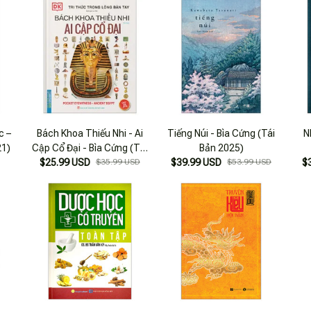
c –
Bách Khoa Thiếu Nhi - Ai
Tiếng Núi - Bìa Cứng (Tái
N
21)
Cập Cổ Đại - Bìa Cứng (Tái
Bản 2025)
$25.99 USD
Bản 2025)
$35.99 USD
$39.99 USD
$53.99 USD
$