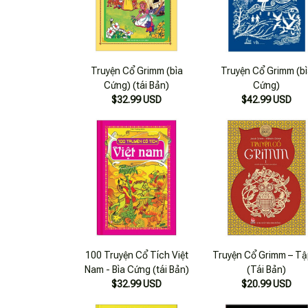
Truyện Cổ Grimm (bìa
Truyện Cổ Grimm (b
Cứng) (tái Bản)
Cứng)
$32.99 USD
$42.99 USD
100 Truyện Cổ Tích Việt
Truyện Cổ Grimm – Tậ
Nam - Bìa Cứng (tái Bản)
(Tái Bản)
$32.99 USD
$20.99 USD