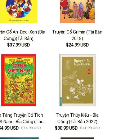
yện Cổ An-Đec-Xen (Bìa
Truyện Cổ Grimm (Tái Bản
Cứng)(Tái Bản)
2018)
$37.99 USD
$24.99 USD
o Tàng Truyện Cổ Tích
Truyện Thúy Kiều - Bìa
ệt Nam - Bìa Cứng (Tái
Cứng (Tái Bản 2022)
54.99 USD
Bản 2023)
$74.99 USD
$30.99 USD
$41.99 USD