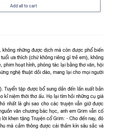
Add all to cart
im, không những được dịch mà còn được phổ biến
tuổi ưa thích (chứ không riêng gì trẻ em), không
 phim hoạt hình, phóng tác lại bằng thơ văn, hội
hứng nghệ thuật dồi dào, mang lại cho mọi người
). Tuyển tập được bổ sung dần đến lần xuất bản
kỉ niệm thời thơ ấu. Họ lại tìm hỏi những cụ già
Khó nhất là ghi sao cho các truyện vẫn giữ được
ng nguồn văn chương bác học, anh em Grim vẫn cố
g lời khen tặng Truyện cổ Grim: - Cho đến nay, đó
g phu mà cảm thông được cái thầm kín sâu sắc và