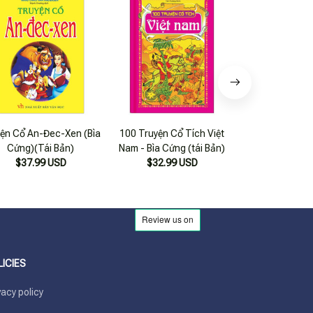
ện Cổ An-Đec-Xen (Bìa
100 Truyện Cổ Tích Việt
Truyện Cổ Grim
Cứng)(Tái Bản)
Nam - Bìa Cứng (tái Bản)
2018
$37.99 USD
$32.99 USD
$24.99
LICIES
vacy policy