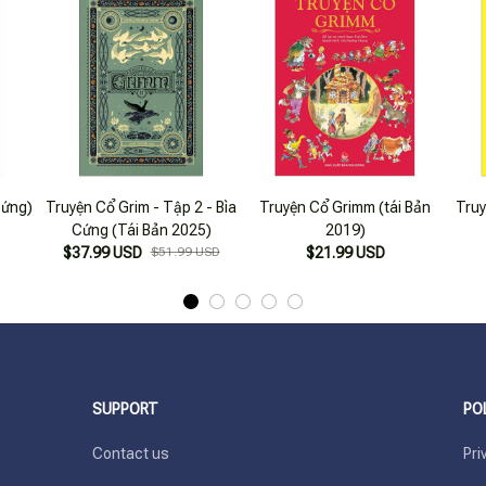
Cứng)
Truyện Cổ Grim - Tập 2 - Bìa
Truyện Cổ Grimm (tái Bản
Truy
Cứng (Tái Bản 2025)
2019)
$37.99 USD
$51.99 USD
$21.99 USD
SUPPORT
PO
Contact us
Pri