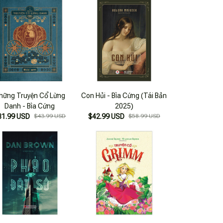
hững Truyện Cổ Lừng
Con Hủi - Bìa Cứng (Tái Bản
Danh - Bìa Cứng
2025)
31.99 USD
$43.99 USD
$42.99 USD
$58.99 USD