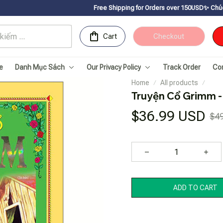
Free Shipping for Orders over 150USDㅤ✨
Chúc mừng Sachnha
Cart
Checkout
e
Danh Mục Sách
Our Privacy Policy
Track Order
Co
Home
All products
Truyện Cổ Grimm - 
$36.99 USD
$4
ADD TO CART