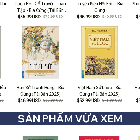
 Thú
Dược Học Cổ Truyền Toàn
Truyện Kiều Hội Bản - Bìa
Pháo
Tập - Bìa Cứng (Tái Bản
Cứng
$55.99 USD
2023)
$75.99 USD
$36.99 USD
$49.99 USD
$
Bìa
Hán Sở Tranh Hùng - Bìa
Việt Nam Sử Lược - Bìa
He
)
Cứng (Tái Bản 2025)
Cứng (Tái Bản 2025)
SD
$46.99 USD
$63.99 USD
$52.99 USD
$71.99 USD
$
SẢN PHẨM VỪA XEM