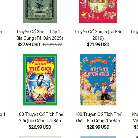
ìa
Truyện Cổ Grim - Tập 2 -
Truyện Cổ Grimm (tái Bản
Tru
Bìa Cứng (Tái Bản 2025)
2019)
$37.99 USD
$51.99 USD
$21.99 USD
p 1
100 Truyện Cổ Tích Thế
100 Truyện Cổ Tích Thế
Kh
Giới (bìa Cứng Tái Bản
Giới - Bìa Cứng (tái Bản
Vi
$26.99 USD
2019)
$28.99 USD
2023)
$