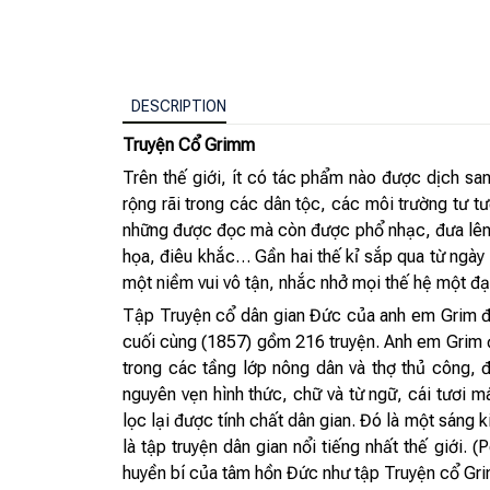
DESCRIPTION
Truyện Cổ Grimm
Trên thế giới, ít có tác phẩm nào được dịch s
rộng rãi trong các dân tộc, các môi trường tư t
những được đọc mà còn được phổ nhạc, đưa lên sâ
họa, điêu khắc… Gần hai thế kỉ sắp qua từ ngày
một niềm vui vô tận, nhắc nhở mọi thế hệ một đạ
Tập Truyện cổ dân gian Đức của anh em Grim đư
cuối cùng (1857) gồm 216 truyện. Anh em Grim đã 
trong các tầng lớp nông dân và thợ thủ công, đ
nguyên vẹn hình thức, chữ và từ ngữ, cái tươi 
lọc lại được tính chất dân gian. Đó là một sáng 
là tập truyện dân gian nổi tiếng nhất thế giới
huyền bí của tâm hồn Đức như tập Truyện cổ Grim