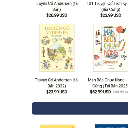
Truyện Cổ Andersen (tái
101 Truyện Cổ Tích Kỳ
Bản)
(Bìa Cứng)
$26.99 USD
$23.99 USD
Truyện Cổ Andersen (tái
Mặn Béo Chua Nóng - 
Bản 2022)
Cứng (Tái Bản 2025
$23.99 USD
$62.99 USD
$85.99 U