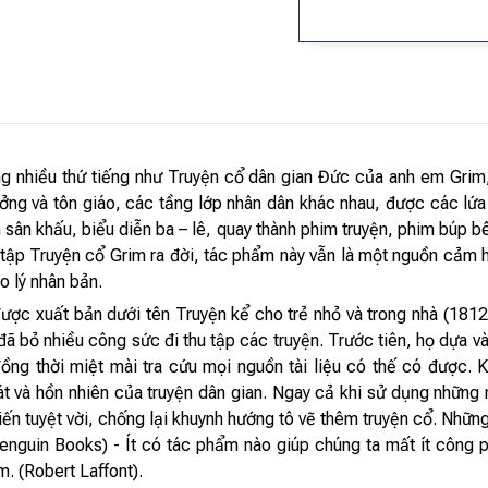
ang nhiều thứ tiếng như Truyện cổ dân gian Đức của anh em Gr
ưởng và tôn giáo, các tầng lớp nhân dân khác nhau, được các lứa 
n khấu, biểu diễn ba – lê, quay thành phim truyện, phim búp bê,
 tập Truyện cổ Grim ra đời, tác phẩm này vẫn là một nguồn cảm 
o lý nhân bản.
ợc xuất bản dưới tên Truyện kể cho trẻ nhỏ và trong nhà (1812
bỏ nhiều công sức đi thu tập các truyện. Trước tiên, họ dựa vào 
ồng thời miệt mài tra cứu mọi nguồn tài liệu có thế có được. 
mát và hồn nhiên của truyện dân gian. Ngay cả khi sử dụng nhữ
kiến tuyệt vời, chống lại khuynh hướng tô vẽ thêm truyện cổ. Nhữn
. (Penguin Books) - Ít có tác phẩm nào giúp chúng ta mất ít côn
. (Robert Laffont).