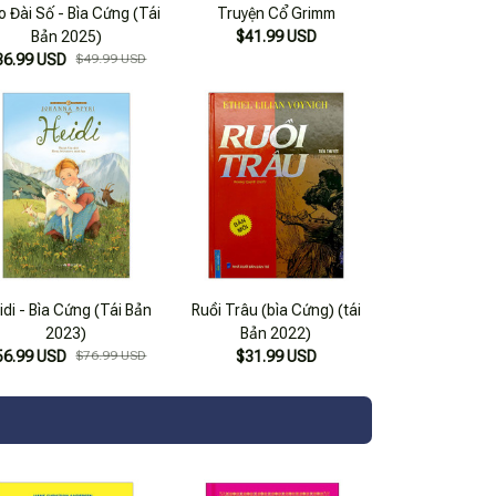
 Đài Số - Bìa Cứng (Tái
Truyện Cổ Grimm
Bản 2025)
$41.99 USD
36.99 USD
$49.99 USD
idi - Bìa Cứng (Tái Bản
Ruồi Trâu (bìa Cứng) (tái
2023)
Bản 2022)
56.99 USD
$76.99 USD
$31.99 USD