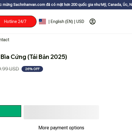
nvan.com đã có mặt hơn 200 quốc gia như Mỹ, Canada, Úc, Nhật, Hàn, và c
Hotline 24/7
| English (EN) | USD
ntact
Bìa Cứng (Tái Bản 2025)
9.99 USD
26% OFF
More payment options