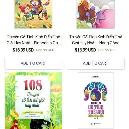
Truyện Cổ Tích Kinh Điển Thế
Truyện Cổ Tích Kinh Điển Thế
Giới Hay Nhất - Pinocchio Chú
Giới Hay Nhất - Nàng Công
Bé Người Gỗ
Chúa Ngủ Trong Rừng
$16.99 USD
$22.99 USD
$16.99 USD
$22.99 USD
ADD TO CART
ADD TO CART