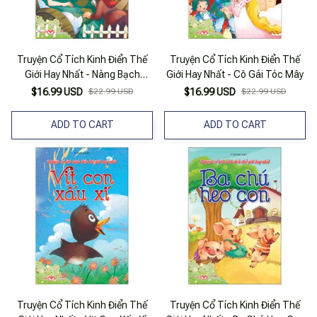
Truyện Cổ Tích Kinh Điển Thế
Truyện Cổ Tích Kinh Điển Thế
Giới Hay Nhất - Nàng Bạch
Giới Hay Nhất - Cô Gái Tóc Mây
Tuyết Và Bảy Chú Lùn
$16.99 USD
$22.99 USD
$16.99 USD
$22.99 USD
ADD TO CART
ADD TO CART
Truyện Cổ Tích Kinh Điển Thế
Truyện Cổ Tích Kinh Điển Thế