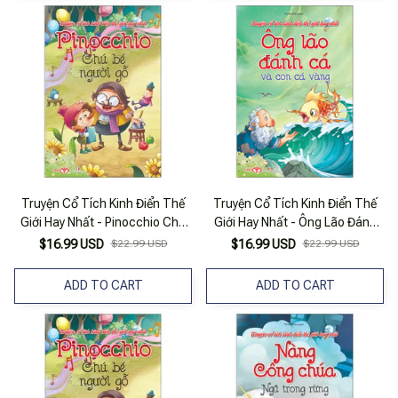
Truyện Cổ Tích Kinh Điển Thế
Truyện Cổ Tích Kinh Điển Thế
Giới Hay Nhất - Pinocchio Chú
Giới Hay Nhất - Ông Lão Đánh
Bé Người Gỗ
Cá Và Con Cá Vàng
$16.99 USD
$22.99 USD
$16.99 USD
$22.99 USD
ADD TO CART
ADD TO CART