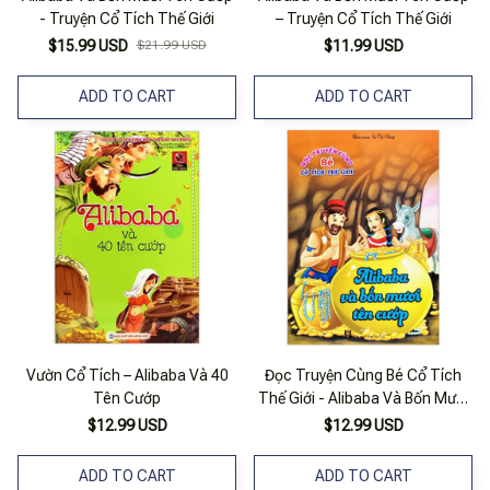
- Truyện Cổ Tích Thế Giới
– Truyện Cổ Tích Thế Giới
$15.99 USD
$21.99 USD
$11.99 USD
ADD TO CART
ADD TO CART
Vườn Cổ Tích – Alibaba Và 40
Đọc Truyện Cùng Bé Cổ Tích
Tên Cướp
Thế Giới - Alibaba Và Bốn Mươi
Tên Cướp
$12.99 USD
$12.99 USD
ADD TO CART
ADD TO CART