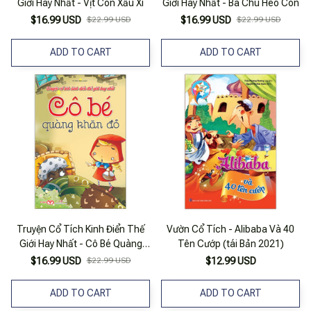
Giới Hay Nhất - Vịt Con Xấu Xí
Giới Hay Nhất - Ba Chú Heo Con
$16.99 USD
$22.99 USD
$16.99 USD
$22.99 USD
ADD TO CART
ADD TO CART
Truyện Cổ Tích Kinh Điển Thế
Vườn Cổ Tích - Alibaba Và 40
Giới Hay Nhất - Cô Bé Quàng
Tên Cướp (tái Bản 2021)
Khăn Đỏ
$16.99 USD
$22.99 USD
$12.99 USD
ADD TO CART
ADD TO CART