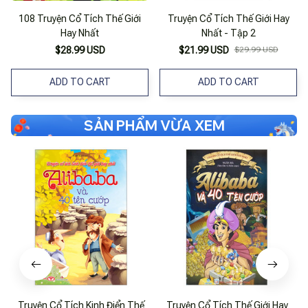
108 Truyện Cổ Tích Thế Giới
Truyện Cổ Tích Thế Giới Hay
Hay Nhất
Nhất - Tập 2
$28.99 USD
$21.99 USD
$29.99 USD
ADD TO CART
ADD TO CART
SẢN PHẨM VỪA XEM
Truyện Cổ Tích Kinh Điển Thế
Truyện Cổ Tích Thế Giới Hay
A