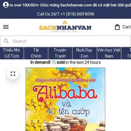
50USDㅤ✨
Chúc mừng Sachnhanvan.com đã có mặt hơn 200 quốc gia như Mỹ, Can
Call Us 24/7: +1 (818) 869 8696
Cart
Thiếu Nhi 
Tài
Truyện 
Nuôi Dạy 
Văn học Việt 
Cổ Tích
Chính
Tranh
Con
Nam
T
In demand!
75
sold
in the last 24 hours