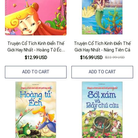
Truyện Cổ Tích Kinh Điển Thế
Truyện Cổ Tích Kinh Điển Thế
Giới Hay Nhất - Hoàng Tử Ếch
Giới Hay Nhất - Nàng Tiên Cá
(vườn Cổ Tích)
$12.99 USD
$16.99 USD
$22.99 USD
ADD TO CART
ADD TO CART