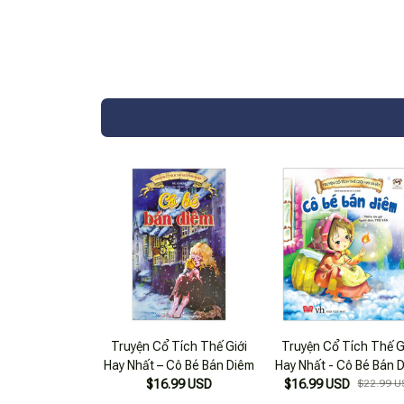
Truyện Cổ Tích Thế Giới
Truyện Cổ Tích Thế G
Hay Nhất – Cô Bé Bán Diêm
Hay Nhất - Cô Bé Bán 
$16.99 USD
$16.99 USD
$22.99 U