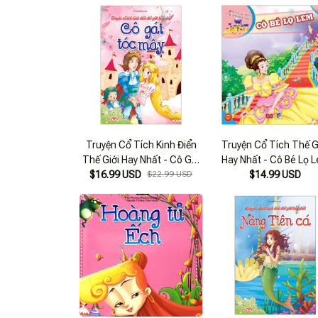
Truyện Cổ Tích Kinh Điển
Truyện Cổ Tích Thế G
Thế Giới Hay Nhất - Cô Gái
Hay Nhất - Cô Bé Lọ 
$16.99 USD
Tóc Mây
$22.99 USD
$14.99 USD