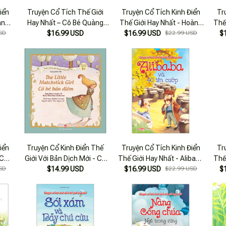
iển
Truyện Cổ Tích Thế Giới
Truyện Cổ Tích Kinh Điển
Tr
àng
Hay Nhất – Cô Bé Quàng
Thế Giới Hay Nhất - Hoàng
Thế
SD
$16.99 USD
Khăn Đỏ
$16.99 USD
Tử Ếch
$22.99 USD
$
iển
Truyện Cổ Kinh Điển Thế
Truyện Cổ Tích Kinh Điển
Tr
 Chú
Giới Với Bản Dịch Mới - Cô
Thế Giới Hay Nhất - Alibaba
Thế
SD
Bé Bán Diêm - The Little
$14.99 USD
$16.99 USD
Và 40 Tên Cướp
$22.99 USD
$
Matchstick Girl (2022)