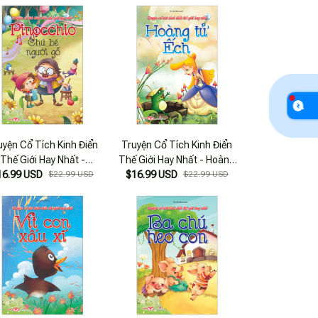
uyện Cổ Tích Kinh Điển
Truyện Cổ Tích Kinh Điển
Thế Giới Hay Nhất -
Thế Giới Hay Nhất - Hoàng
occhio Chú Bé Người Gỗ
16.99 USD
$22.99 USD
$16.99 USD
Từ Ếch
$22.99 USD