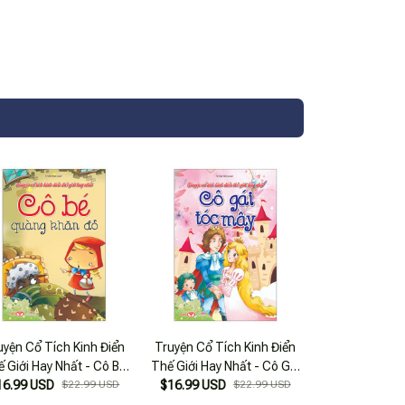
uyện Cổ Tích Kinh Điển
Truyện Cổ Tích Kinh Điển
 Giới Hay Nhất - Cô Bé
Thế Giới Hay Nhất - Cô Gái
16.99 USD
Quàng Khăn Đỏ
$22.99 USD
$16.99 USD
Tóc Mây
$22.99 USD