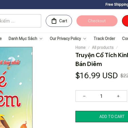
Free Shipping for Orders ove
Cart
Checkout
e
Danh Mục Sách
Our Privacy Policy
Track Order
Co
Home
All products
Truyện Cổ Tích Kinh
Bán Diêm
$16.99 USD
$2
ADD TO CART