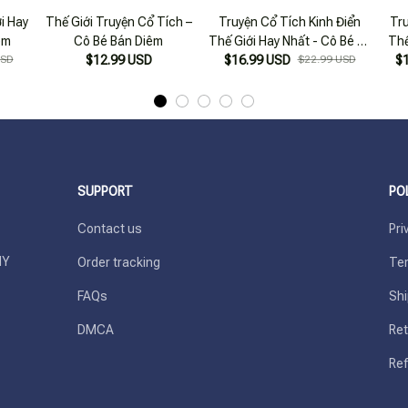
i Hay
Thế Giới Truyện Cổ Tích –
Truyện Cổ Tích Kinh Điển
Tru
êm
Cô Bé Bán Diêm
Thế Giới Hay Nhất - Cô Bé Lọ
Thế
USD
$12.99 USD
$16.99 USD
Lem
$22.99 USD
$
SUPPORT
PO
Contact us
Pri
Y 
Order tracking
Ter
FAQs
Shi
DMCA
Ret
Ref