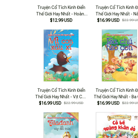
Truyện Cổ Tích Kinh Điển
Truyện Cổ Tích Kinh Đ
Thế Giới Hay Nhất - Hoàng
Thế Giới Hay Nhất - N
Tử Ếch (vườn Cổ Tích)
$12.99 USD
$16.99 USD
Tiên Cá
$22.99 U
Truyện Cổ Tích Kinh Điển
Truyện Cổ Tích Kinh Đ
Thế Giới Hay Nhất - Vịt Con
Thế Giới Hay Nhất - Ba
$16.99 USD
Xấu Xí
$22.99 USD
$16.99 USD
Heo Con
$22.99 U