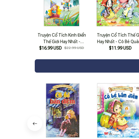
Truyện Cổ Tích Kinh Điển
Truyện Cổ Tích Thế G
Thế Giới Hay Nhất -
Hay Nhất - Cô Bé Qu
Alađanh Và Cây Đèn Thần
$16.99 USD
$22.99 USD
Khăn Đỏ (tái Bản 201
$11.99 USD