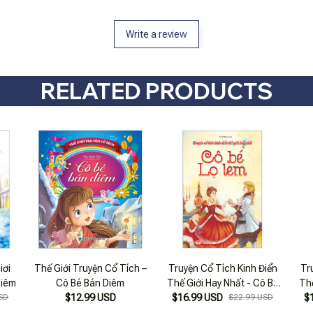
Write a review
RELATED PRODUCTS
iơi
Thế Giới Truyện Cổ Tích –
Truyện Cổ Tích Kinh Điển
Tr
Diêm
Cô Bé Bán Diêm
Thế Giới Hay Nhất - Cô Bé
Thế
SD
$12.99 USD
$16.99 USD
Lọ Lem
$22.99 USD
$