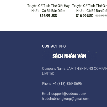
Truyện Cổ Tích Thế Giới Hay
Truyện Cổ Tích Thế Giơ
Nhất – Cô Bé Bán Diêm
Nhất - Cô Bé Bán Di
$16.99 USD
$16.99 USD
$22.99 
CONTACT INFO
Company Name: LAM THIEN HUNG COMPAN
LIMITED

Phone: +1 (818)-869-8696 

Email: support@vedeus.com/ 
tradehubhongkong@gmail.com
