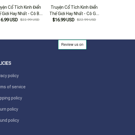
yện Cổ Tích Kinh Điển
Truyện Cổ Tích Kinh Điển
Truyện Cổ Tích
 Giới Hay Nhất - Cô Bé
Thế Giới Hay Nhất - Cô Gái
Thế Giới Hay Nh
16.99 USD
Quàng Khăn Đỏ
$22.99 USD
$16.99 USD
Tóc Mây
$22.99 USD
$16.99 USD
Tóc M
LICIES
vacy policy
ms of service
pping policy
urn policy
und policy