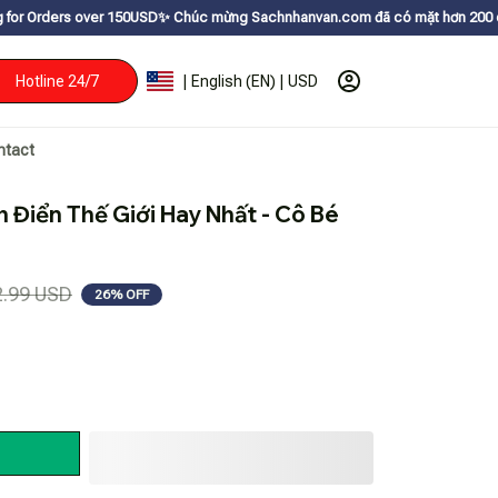
r 150USDㅤ✨
Chúc mừng Sachnhanvan.com đã có mặt hơn 200 quốc gia như Mỹ, 
Hotline 24/7
| English (EN) | USD
ntact
 Điển Thế Giới Hay Nhất - Cô Bé 
2.99 USD
26% OFF