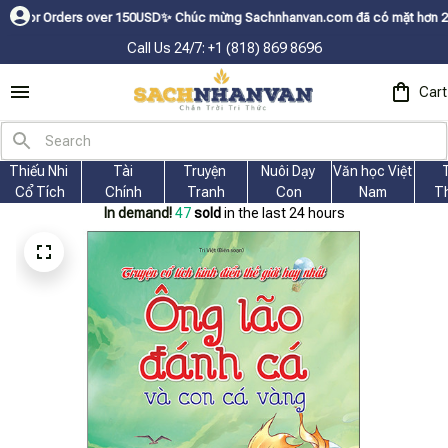
ers over 150USDㅤ✨
Chúc mừng Sachnhanvan.com đã có mặt hơn 200 quốc gia 
Call Us 24/7: +1 (818) 869 8696
Cart
Thiếu Nhi 
Tài
Truyện 
Nuôi Dạy 
Văn học Việt 
Cổ Tích
Chính
Tranh
Con
Nam
T
In demand!
50
sold
in the last 24 hours