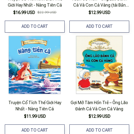
Giới Hay Nhất - Nàng Tiên Cá
Cá Và Con Cá Vàng (tái Bản
2021)
$16.99 USD
$22.99 USD
$12.99 USD
ADD TO CART
ADD TO CART
Truyện Cổ Tích Thế Giới Hay
Gợi Mở Tâm Hồn Trẻ – Ông Lão
Nhất - Nàng Tiên Cá
Đánh Cá Và Con Cá Vàng
$11.99 USD
$12.99 USD
ADD TO CART
ADD TO CART