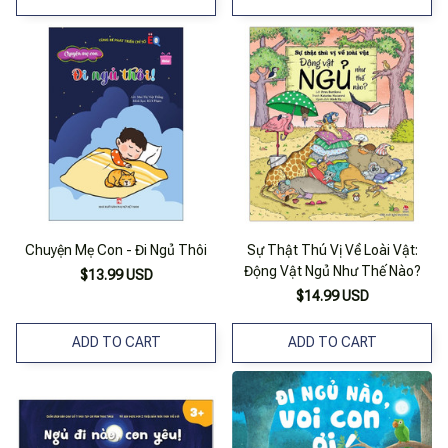
Chuyện Mẹ Con - Đi Ngủ Thôi
Sự Thật Thú Vị Về Loài Vật:
Động Vật Ngủ Như Thế Nào?
$13.99 USD
$14.99 USD
ADD TO CART
ADD TO CART