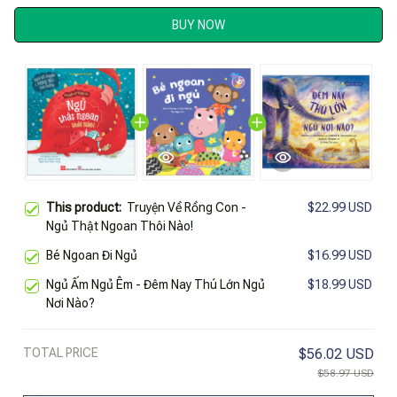
BUY NOW
This product:
Truyện Về Rồng Con -
$22.99 USD
Ngủ Thật Ngoan Thôi Nào!
Bé Ngoan Đi Ngủ
$16.99 USD
Ngủ Ấm Ngủ Êm - Đêm Nay Thú Lớn Ngủ
$18.99 USD
Nơi Nào?
TOTAL PRICE
$56.02 USD
$58.97 USD