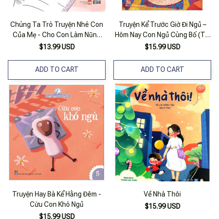
Chúng Ta Trò Truyện Nhé Con
Truyện Kể Trước Giờ Đi Ngủ –
Của Mẹ - Cho Con Làm Nũng
Hôm Nay Con Ngủ Cùng Bố (Tái
Chút Thôi
Bản)
$13.99 USD
$15.99 USD
ADD TO CART
ADD TO CART
Truyện Hay Bà Kể Hằng Đêm -
Về Nhà Thôi
Cừu Con Khó Ngủ
$15.99 USD
$15.99 USD