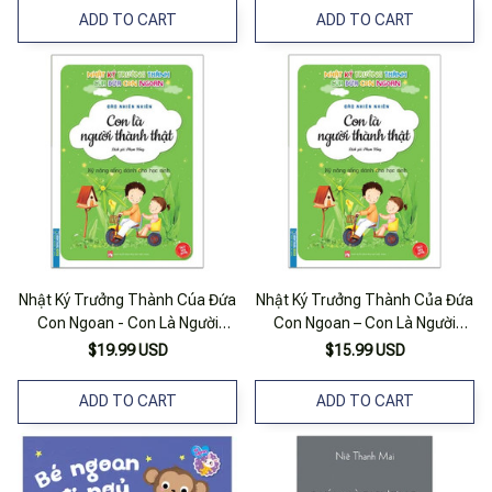
ADD TO CART
ADD TO CART
Nhật Ký Trưởng Thành Cúa Đứa
Nhật Ký Trưởng Thành Của Đứa
Con Ngoan - Con Là Người
Con Ngoan – Con Là Người
Thành Thật
Thành Thật
$19.99 USD
$15.99 USD
ADD TO CART
ADD TO CART