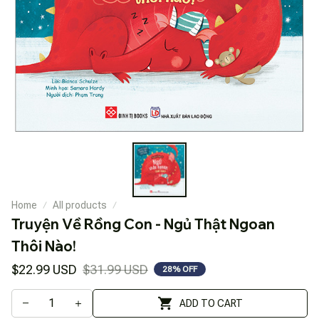
Home
All products
Truyện Về Rồng Con - Ngủ Thật Ngoan 
Thôi Nào!
$22.99 USD
$31.99 USD
28% OFF
ADD TO CART