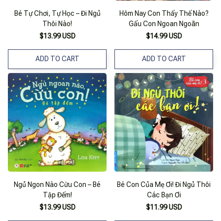
Bé Tự Chơi, Tự Học – Đi Ngủ
Hôm Nay Con Thấy Thế Nào?
Thôi Nào!
Gấu Con Ngoan Ngoãn
$13.99 USD
$14.99 USD
ADD TO CART
ADD TO CART
Ngủ Ngon Nào Cừu Con – Bé
Bé Con Của Mẹ Ơi! Đi Ngủ Thôi
Tập Đếm!
Các Bạn Ơi
$13.99 USD
$11.99 USD