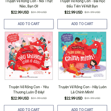
Truyện Về Rồng Con - Nói Thật
Truyện Về Rồng Con - Bài Học
Nào, Bạn Ơi!
Đầu Tiên Về Kết Bạn
$22.99 USD
$31.99 USD
$22.99 USD
$31.99 USD
ADD TO CART
ADD TO CART
Truyện Về Rồng Con - Yêu
Truyện Về Rồng Con - Hãy Luôn
Thương Luôn Ở Đây!
Là Chính Mình!
$22.99 USD
$31.99 USD
$22.99 USD
$31.99 USD
ADD TO CART
ADD TO CART