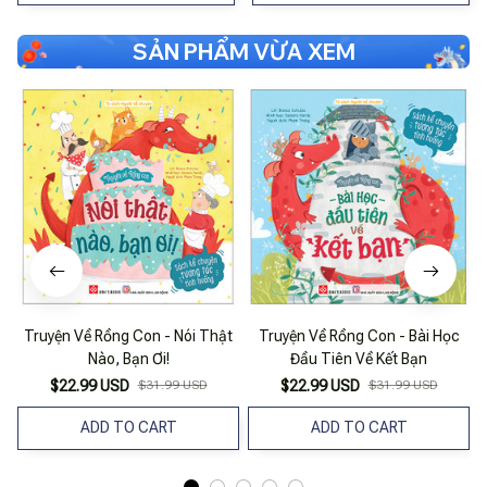
SẢN PHẨM VỪA XEM
Truyện Về Rồng Con - Nói Thật
Truyện Về Rồng Con - Bài Học
Nào, Bạn Ơi!
Đầu Tiên Về Kết Bạn
$22.99 USD
$31.99 USD
$22.99 USD
$31.99 USD
ADD TO CART
ADD TO CART