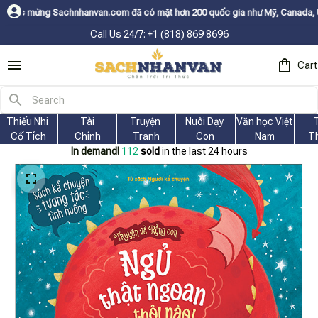
an.com đã có mặt hơn 200 quốc gia như Mỹ, Canada, Úc, Nhật, Hàn, và cá
Call Us 24/7: +1 (818) 869 8696
Cart
Thiếu Nhi 
Tài
Truyện 
Nuôi Dạy 
Văn học Việt 
Cổ Tích
Chính
Tranh
Con
Nam
T
In demand!
112
sold
in the last 24 hours