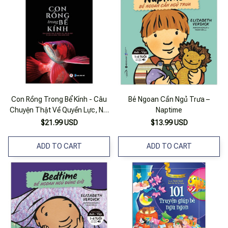
Con Rồng Trong Bể Kính - Câu
Bé Ngoan Cần Ngủ Trưa –
Chuyện Thật Về Quyền Lực, Nỗi
Naptime
Ám Ảnh Và Loài Cá Đáng Thèm
$21.99 USD
$13.99 USD
Muốn Nhất
ADD TO CART
ADD TO CART