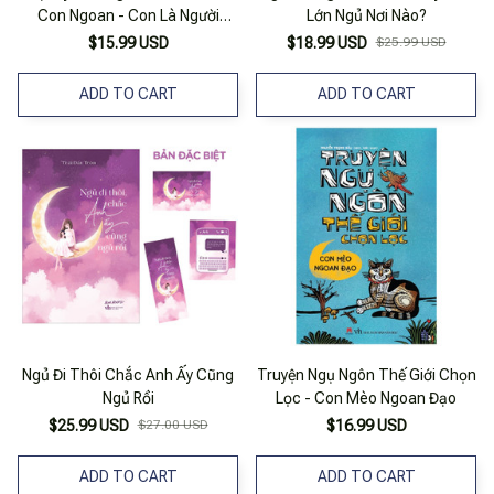
Con Ngoan - Con Là Người
Lớn Ngủ Nơi Nào?
Thành Thật (tái Bản 2023)
$15.99 USD
$18.99 USD
$25.99 USD
ADD TO CART
ADD TO CART
Ngủ Đi Thôi Chắc Anh Ấy Cũng
Truyện Ngụ Ngôn Thế Giới Chọn
Ngủ Rồi
Lọc - Con Mèo Ngoan Đạo
$25.99 USD
$27.00 USD
$16.99 USD
ADD TO CART
ADD TO CART