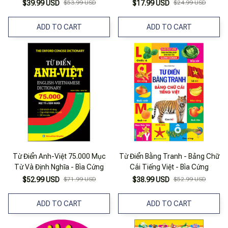
Bìa Cứng (Tái Bản 2023)
$39.99 USD
$53.99 USD
$17.99 USD
$24.99 USD
ADD TO CART
ADD TO CART
Từ Điển Anh-Việt 75.000 Mục
Từ Điển Bằng Tranh - Bảng Chữ
Từ Và Định Nghĩa - Bìa Cứng
Cái Tiếng Việt - Bìa Cứng
$52.99 USD
$71.99 USD
$38.99 USD
$52.99 USD
ADD TO CART
ADD TO CART