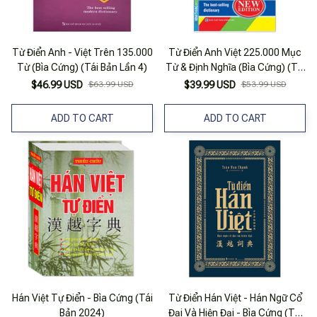
Từ Điển Anh - Việt Trên 135.000
Từ Điển Anh Việt 225.000 Mục
Từ (Bìa Cứng) (Tái Bản Lần 4)
Từ & Định Nghĩa (Bìa Cứng) (Tái
Bản 2024)
$46.99 USD
$63.99 USD
$39.99 USD
$53.99 USD
ADD TO CART
ADD TO CART
Hán Việt Tự Điển - Bìa Cứng (Tái
Từ Điển Hán Việt - Hán Ngữ Cổ
Bản 2024)
Đại Và Hiện Đại - Bìa Cứng (Tái