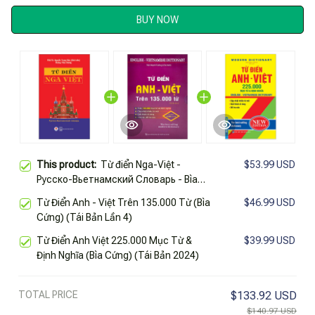
BUY NOW
This product:
Từ điển Nga-Việt -
$53.99 USD
Pусско-Вьетнамский Словарь - Bìa
Cứng (Tái Bản 2025)
Từ Điển Anh - Việt Trên 135.000 Từ (Bìa
$46.99 USD
Cứng) (Tái Bản Lần 4)
Từ Điển Anh Việt 225.000 Mục Từ &
$39.99 USD
Định Nghĩa (Bìa Cứng) (Tái Bản 2024)
TOTAL PRICE
$133.92 USD
$140.97 USD