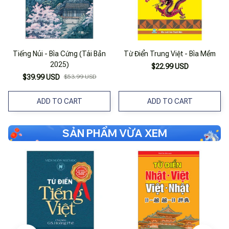
Tiếng Núi - Bìa Cứng (Tái Bản
Từ Điển Trung Việt - Bìa Mềm
2025)
$22.99 USD
$39.99 USD
$53.99 USD
ADD TO CART
ADD TO CART
SẢN PHẨM VỪA XEM