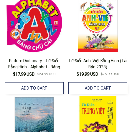
Picture Dictionary - Từ Điển
Từ Điển Anh-Việt Bằng Hình (Tái
Bằng Hình - Alphabet - Bảng
Bản 2023)
Chữ Cái - Bìa Cứng (Tái Bản
$17.99 USD
$24.99 USD
$19.99 USD
$26.99 USD
2023)
ADD TO CART
ADD TO CART