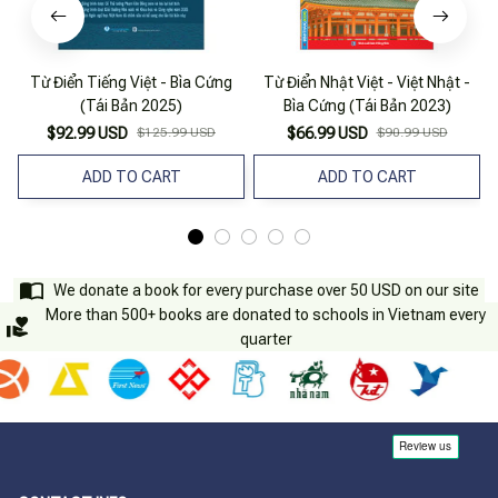
Từ Điển Tiếng Việt - Bìa Cứng
Từ Điển Nhật Việt - Việt Nhật -
(Tái Bản 2025)
Bìa Cứng (Tái Bản 2023)
$92.99 USD
$125.99 USD
$66.99 USD
$90.99 USD
ADD TO CART
ADD TO CART
We donate a book for every purchase over 50 USD on our site
More than 500+ books are donated to schools in Vietnam every
quarter