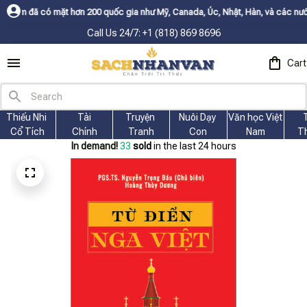
ơn 200 quốc gia như Mỹ, Canada, Úc, Nhật, Hàn, và các nước Châu Âu✨
Buy
Call Us 24/7: +1 (818) 869 8696
Cart
Thiếu Nhi 
Tài
Truyện 
Nuôi Dạy 
Văn học Việt 
Cổ Tích
Chính
Tranh
Con
Nam
T
In demand!
36
sold
in the last 24 hours