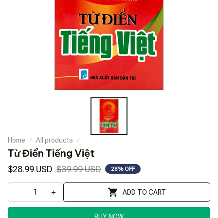
Home
All products
Từ Điển Tiếng Việt
$28.99 USD
$39.99 USD
28% OFF
ADD TO CART
BUY NOW