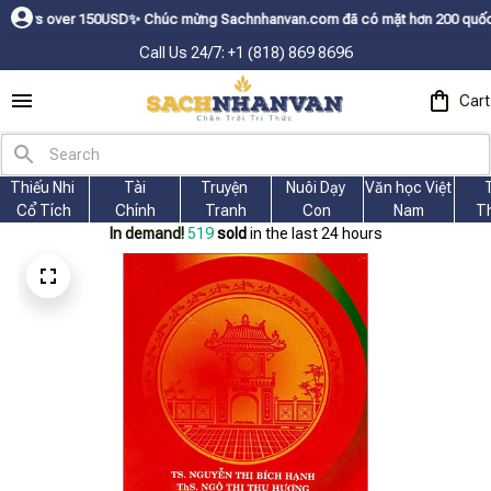
er 150USDㅤ✨
Chúc mừng Sachnhanvan.com đã có mặt hơn 200 quốc gia như Mỹ,
Call Us 24/7: +1 (818) 869 8696
Cart
Thiếu Nhi 
Tài
Truyện 
Nuôi Dạy 
Văn học Việt 
Cổ Tích
Chính
Tranh
Con
Nam
T
In demand!
521
sold
in the last 24 hours