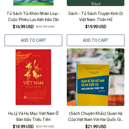
Tủ Sách Túi Khôn Nhân Loại -
Sách - Tủ Sách Truyện Kinh Dị
Cuộc Phiêu Lưu Đến Đảo Oki
Việt Nam: Thần Hổ
$16.99 USD
$22.99 USD
$19.99 USD
ADD TO CART
ADD TO CART
Họ Lý Và Họ Mạc Việt Nam Ở
(Sách Chuyên Khảo) Quan Hệ
Bán Đảo Triều Tiên
Của Việt Nam Với Hai Quốc Gia
Trên Bán Đảo Triều Tiên - Nxb
$18.99 USD
$25.99 USD
$21.99 USD