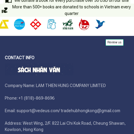
We donate a book for every purchase over 50 USD on our site
More than 500+ books are donated to schools in Vietnam every
quarter
CONTACT INFO
Company Name: LAM THIEN HUNG COMPANY LIMITED

Phone: +1 (818)-869-8696 

Email: support@vedeus.com/ tradehubhongkong@gmail.com

Address: West Wing, 2/F. 822 Lai Chi Kok Road, Cheung Shawan, 
Kowloon, Hong Kong
