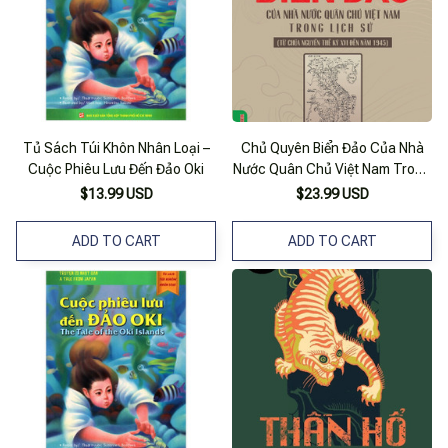
Tủ Sách Túi Khôn Nhân Loại –
Chủ Quyên Biển Đảo Của Nhà
Cuộc Phiêu Lưu Đến Đảo Oki
Nước Quân Chủ Việt Nam Trong
Lịch Sử (Từ Chúa Nguyễn Thế
$13.99 USD
$23.99 USD
Kỷ Xvi Đến Năm 1945)
ADD TO CART
ADD TO CART