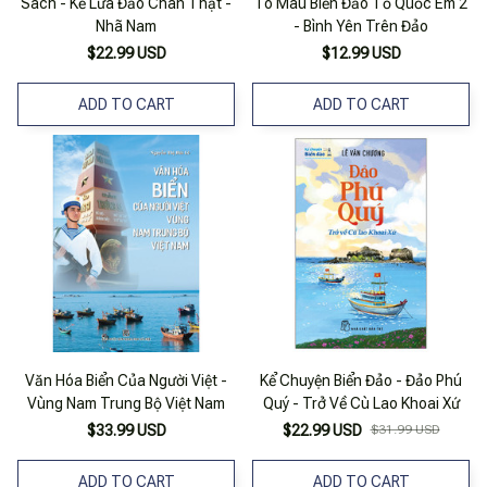
Sách - Kẻ Lừa Đảo Chân Thật -
Tô Màu Biển Đảo Tổ Quốc Em 2
Nhã Nam
- Bình Yên Trên Đảo
$22.99 USD
$12.99 USD
ADD TO CART
ADD TO CART
Văn Hóa Biển Của Người Việt -
Kể Chuyện Biển Đảo - Đảo Phú
Vùng Nam Trung Bộ Việt Nam
Quý - Trở Về Cù Lao Khoai Xứ
$33.99 USD
$22.99 USD
$31.99 USD
ADD TO CART
ADD TO CART