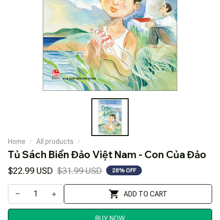
Home
All products
Tủ Sách Biển Đảo Việt Nam - Con Của Đảo
$22.99 USD
$31.99 USD
28% OFF
ADD TO CART
BUY NOW