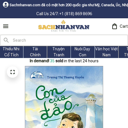
đã có mặt hơn 200 quốc gia như Mỹ, Canada, Úc, Nhật, Hàn, và các nước 
Call Us 24/7: +1 (818) 869 8696
Cart
Thiếu Nhi 
Tài
Truyện 
Nuôi Dạy 
Văn học Việt 
Cổ Tích
Chính
Tranh
Con
Nam
T
In demand!
35
sold
in the last 24 hours