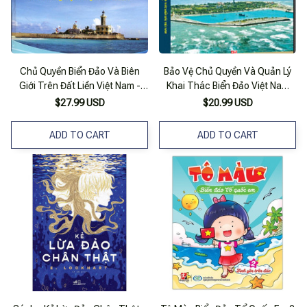
Chủ Quyền Biển Đảo Và Biên
Bảo Vệ Chủ Quyền Và Quản Lý
Giới Trên Đất Liền Việt Nam -
Khai Thác Biển Đảo Việt Nam
Trung Quốc
(1975-2014)
$27.99 USD
$20.99 USD
ADD TO CART
ADD TO CART