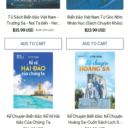
Tủ Sách Biển Đảo Việt Nam -
Biển Đảo Việt Nam Từ Góc Nhìn
Trường Sa - Nơi Ta Đến - Here
Nhân Học (Sách Chuyên Khảo)
Were Come (Tái Bản 2024)
$35.99 USD
$48.99 USD
$23.99 USD
ADD TO CART
ADD TO CART
Kể Chuyện Biển Đảo: Kể Về Hải
Kể Chuyện Biển Đảo: Kể Chuyện
Đảo Của Chúng Ta
Hoàng Sa-Cuốn Sách Lịch Sử