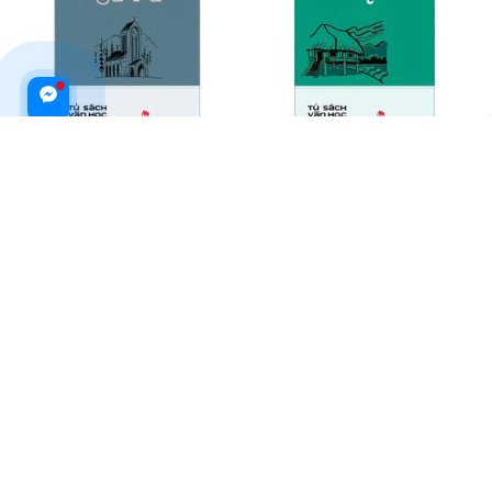
Tủ Sách Văn Học Trong Nhà
Văn Học Trong Nhà Trường -
Trường - Lặng Lẽ Sa Pa
Truyện Tây Bắc
$23.99 USD
$32.99 USD
$16.99 USD
ADD TO CART
ADD TO CART