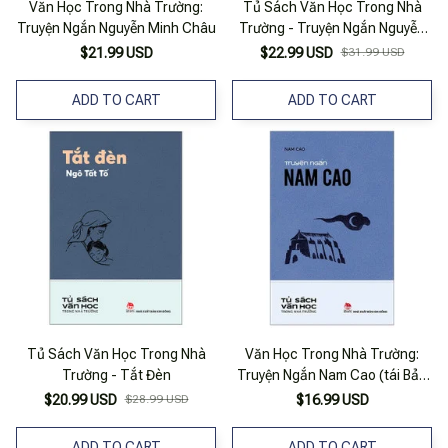
Văn Học Trong Nhà Trường:
Tủ Sách Văn Học Trong Nhà
Truyện Ngắn Nguyễn Minh Châu
Trường - Truyện Ngắn Nguyễn
Công Hoan (Tái Bản 2025)
$21.99 USD
$22.99 USD
$31.99 USD
ADD TO CART
ADD TO CART
Tủ Sách Văn Học Trong Nhà
Văn Học Trong Nhà Trường:
Trường - Tắt Đèn
Truyện Ngắn Nam Cao (tái Bản
2019)
$20.99 USD
$28.99 USD
$16.99 USD
ADD TO CART
ADD TO CART