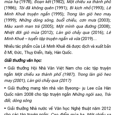
mùa hạ
(1978);
Đoạn kết
(1982);
Một chiều xa thành phố
(1986);
Tôi đã không quên
(1991);
Bi kịch nhỏ
(1993);
Lê
Minh Khuê truyện ngắn
(1995);
Trong làn gió heo may
(1999);
Những dòng sông, buổi chiều, cơn mưa
(2003);
Màu xanh man trá
(2005);
Một mình qua đường
(2008);
Nhiệt đới gió mùa
(2012);
Làn gió chảy qua
(2016);
Lê
Minh Khuê – tuyển tập truyện ngắn và vừa
(2019)…
Nhiều tác phẩm của Lê Minh Khuê đã được dịch và xuất bản
ở Mĩ, Đức, Thụy Điển, Italy, Hàn Quốc.
Giải thưởng văn học:
• Giải thưởng Hội Nhà Văn Việt Nam cho các tập truyện
ngắn
Một chiều xa thành phố (1987), Trong làn gió heo
may (2001), Làn gió chảy qua (2017)
• Giải thưởng mang tên nhà văn Byeong– ju Lee của Hàn
Quốc năm 2008 cho tập truyện ngắn
Những ngôi sao, Trái
đất, dòng sông
• Giải thưởng Nhà nước về Văn học Nghệ thuật năm 2012
cho các tập truyện ngắn:
Cao điểm mùa hạ, Một chiều xa