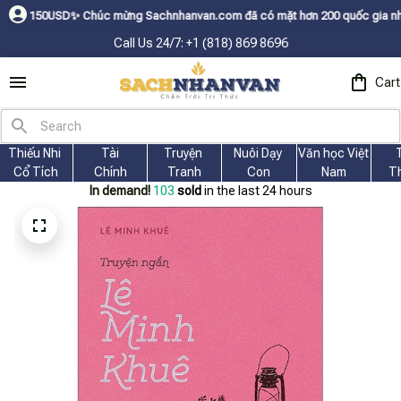
Chúc mừng Sachnhanvan.com đã có mặt hơn 200 quốc gia như Mỹ, Canada, Ú
Call Us 24/7: +1 (818) 869 8696
Cart
Thiếu Nhi 
Tài
Truyện 
Nuôi Dạy 
Văn học Việt 
Cổ Tích
Chính
Tranh
Con
Nam
T
In demand!
103
sold
in the last 24 hours