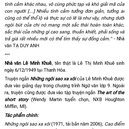
tình cảm khác nhau, vô cùng phức tạp và khó giải mã của
con người […] Nhiều tình cảm tưởng đơn giản, tưởng ai
cũng có thể thổ lộ và thực sự có lẽ là như vậy, nhưng dưới
ngòi bút của chị nó mang một sắc thái hoàn toàn khác,
sắc thái của những gì cao sang, thuần khiết, phải sống và
trả giá rất nhiều mới có thể tìm thấy sự đồng cảm.”
- Nhà
văn TẠ DUY ANH
---
Nhà văn Lê Minh Khuê
, tên thật là Lê Thị Minh Khuê sinh
ngày 6/12/1949 tại Thanh Hóa.
Truyện ngắn
Những ngôi sao xa xôi
của Lê Minh Khuê được
đưa vào giảng dạy trong chương trình Ngữ văn lớp 9. Ngoài
ra, truyện cũng được đưa vào tập truyện ngắn
The art of the
short story
(Wendy Martin tuyển chọn, NXB Houghton
Mifflin, Mĩ).
Tác phẩm chính:
Những ngôi sao xa xôi
(1971, tái bản năm 2006);
Cao điểm