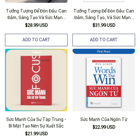
Tưởng Tượng Để Đón Đầu: Can
Tưởng Tượng Để Đón Đầu: Can
Đảm, Sáng Tạo Và Sức Mạnh
Đảm, Sáng Tạo, Và Sức Mạnh
Của Sự Thay Đổi
Của Sự Thay Đổi
$28.99 USD
$31.99 USD
ADD TO CART
ADD TO CART
Sức Mạnh Của Sự Tập Trung -
Sức Mạnh Của Ngôn Từ
Bí Mật Tạo Nên Sự Xuất Sắc
$22.99 USD
$21.99 USD