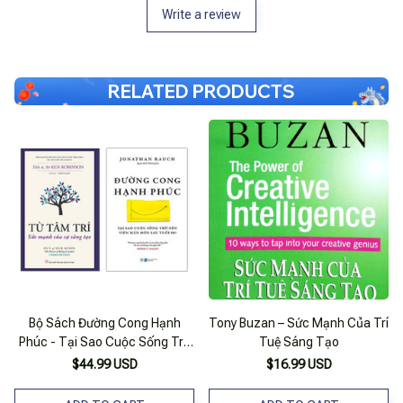
Write a review
RELATED PRODUCTS
Bộ Sách Đường Cong Hạnh
Tony Buzan – Sức Mạnh Của Trí
Phúc - Tại Sao Cuộc Sống Trở
Tuệ Sáng Tạo
Nên Viên Mãn Hơn Sau Tuổi 50
$44.99 USD
$16.99 USD
+ Từ Tâm Trí - Sức Mạnh Của
Sự Sáng Tạo (bộ 2 Cuốn)