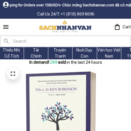
g for Orders over 150USDㅤ✨
Chúc mừng Sachnhanvan.com đã có mặt hơn 200 q
Call Us 24/7: +1 (818) 869 8696
Cart
Thiếu Nhi 
Tài
Truyện 
Nuôi Dạy 
Văn học Việt 
Cổ Tích
Chính
Tranh
Con
Nam
T
In demand!
250
sold
in the last 24 hours