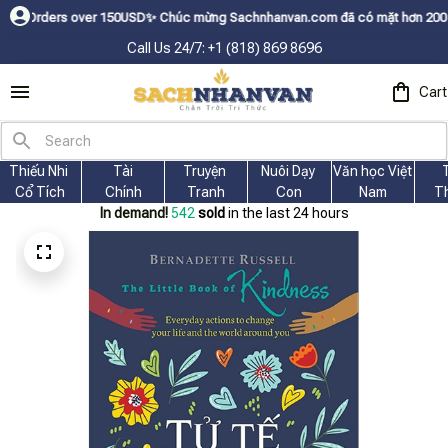
rs over 150USDㅤ✨
Chúc mừng Sachnhanvan.com đã có mặt hơn 200 quốc gia nh
Call Us 24/7: +1 (818) 869 8696
Cart
Thiếu Nhi 
Tài
Truyện 
Nuôi Dạy 
Văn học Việt 
Cổ Tích
Chính
Tranh
Con
Nam
T
In demand!
544
sold
in the last 24 hours