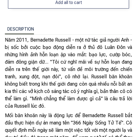
Add all to cart
DESCRIPTION
Năm 2011, Bernadette Russell - một nữ tác giả người Anh -
bị sốc bởi cuộc bạo động diễn ra ở thủ đô Luân Đôn và
những hình ảnh hỗn loạn ập vào mắt: bạo lực, cướp bóc,
đám đông giận dữ... "Tôi cứ nghĩ mãi về sự hỗn loạn đang
diễn ra trên thế giới này, từ vấn đề môi trường đến chiến
tranh, xung đột, nạn đói", cô nhớ lại. Russell băn khoăn
không biết trong khi thế giới đang còn quá nhiều nỗi bất an
kia thì các vở kịch cô sáng tác có ý nghĩa gì, bản thân cô có
thể làm gì. "Mình chẳng thể làm được gì cả" là câu trả lời
của Russell lúc đó.
Mối băn khoăn này là động lực để Bernadette Russell bắt
đầu thực hiện dự án mang tên "366 Ngày Sống Tử Tế". Cô
quyết định mỗi ngày sẽ làm một việc tốt với một người lạ và