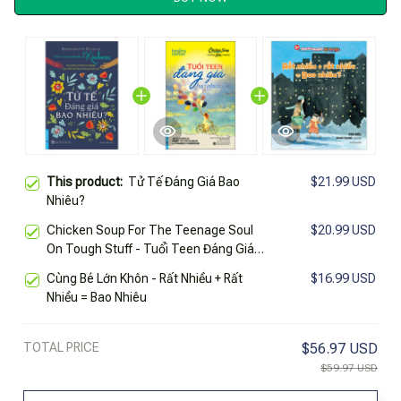
This product:
Tử Tế Đáng Giá Bao
$21.99 USD
Nhiêu?
Chicken Soup For The Teenage Soul
$20.99 USD
On Tough Stuff - Tuổi Teen Đáng Giá
Bao Nhiêu? (Tái Bản 2024)
Cùng Bé Lớn Khôn - Rất Nhiều + Rất
$16.99 USD
Nhiều = Bao Nhiêu
TOTAL PRICE
$56.97 USD
$59.97 USD