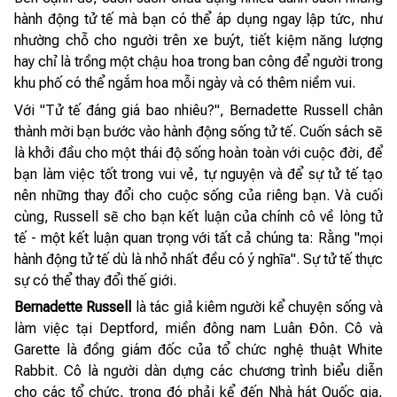
hành động tử tế mà bạn có thể áp dụng ngay lập tức, như
nhường chỗ cho người trên xe buýt, tiết kiệm năng lượng
hay chỉ là trồng một chậu hoa trong ban công để người trong
khu phố có thể ngắm hoa mỗi ngày và có thêm niềm vui.
Với "Tử tế đáng giá bao nhiêu?", Bernadette Russell chân
thành mời bạn bước vào hành động sống tử tế. Cuốn sách sẽ
là khởi đầu cho một thái độ sống hoàn toàn với cuộc đời, để
bạn làm việc tốt trong vui vẻ, tự nguyện và để sự tử tế tạo
nên những thay đổi cho cuộc sống của riêng bạn. Và cuối
cùng, Russell sẽ cho bạn kết luận của chính cô về lòng tử
tế - một kết luận quan trọng với tất cả chúng ta: Rằng "mọi
hành động tử tế dù là nhỏ nhất đều có ý nghĩa". Sự tử tế thực
sự có thể thay đổi thế giới.
Bernadette Russell
là tác giả kiêm người kể chuyện sống và
làm việc tại Deptford, miền đông nam Luân Đôn. Cô và
Garette là đồng giám đốc của tổ chức nghệ thuật White
Rabbit. Cô là người dàn dựng các chương trình biểu diễn
cho các tổ chức, trong đó phải kể đến Nhà hát Quốc gia,