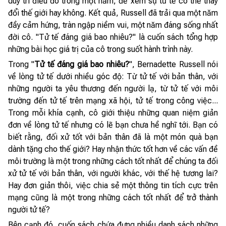
duy trì điều đó trong một năm, để xem sự tử tế có thể thay
đổi thế giới hay không. Kết quả, Russell đã trải qua một năm
đầy cảm hứng, tràn ngập niềm vui, một năm đáng sống nhất
đời cô. "Tử tế đáng giá bao nhiêu?" là cuốn sách tổng hợp
những bài học giá trị của cô trong suốt hành trình này.
Trong "
Tử tế đáng giá bao nhiêu?
", Bernadette Russell nói
về lòng tử tế dưới nhiều góc độ: Từ tử tế với bản thân, với
những người ta yêu thương đến người lạ, từ tử tế với môi
trường đến tử tế trên mạng xã hội, tử tế trong công việc...
Trong mỗi khía cạnh, cô giới thiệu những quan niệm giản
đơn về lòng tử tế nhưng có lẽ bạn chưa hề nghĩ tới. Bạn có
biết rằng, đối xử tốt với bản thân đã là một món quà bạn
dành tặng cho thế giới? Hay nhận thức tốt hơn về các vấn đề
môi trường là một trong những cách tốt nhất để chúng ta đối
xử tử tế với bản thân, với người khác, với thế hệ tương lai?
Hay đơn giản thôi, việc chia sẻ một thông tin tích cực trên
mạng cũng là một trong những cách tốt nhất để trở thành
người tử tế?
Bên cạnh đó, cuốn sách chứa đựng nhiều danh sách những