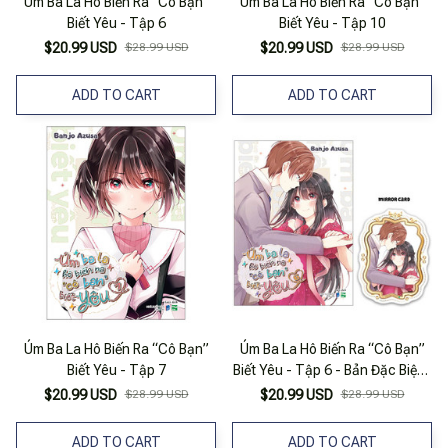
Úm Ba La Hô Biến Ra “Cô Bạn”
Úm Ba La Hô Biến Ra “Cô Bạn”
Biết Yêu - Tập 6
Biết Yêu - Tập 10
$20.99 USD
$28.99 USD
$20.99 USD
$28.99 USD
ADD TO CART
ADD TO CART
Úm Ba La Hô Biến Ra “Cô Bạn”
Úm Ba La Hô Biến Ra “Cô Bạn”
Biết Yêu - Tập 7
Biết Yêu - Tập 6 - Bản Đặc Biệt -
Tặng Kèm Mirror Card
$20.99 USD
$28.99 USD
$20.99 USD
$28.99 USD
ADD TO CART
ADD TO CART