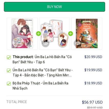
BUY NOW
This product:
Úm Ba La Hô Biến Ra “Cô
$20.99 USD
Bạn” Biết Yêu - Tập 6
Úm Ba La Hô Biến Ra “Cô Bạn” Biết Yêu -
$19.99 USD
Tập 4 - Bản Đặc Biệt - Tặng Kèm Mirror
Card
Bộ Ba Phép Thuật - Úm Ba La Biến Ra
$18.99 USD
Nhà Sạch
TOTAL PRICE
$56.97 USD
$59.97 USD