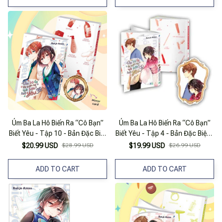
Úm Ba La Hô Biến Ra “Cô Bạn”
Úm Ba La Hô Biến Ra “Cô Bạn”
Biết Yêu - Tập 10 - Bản Đặc Biệt
Biết Yêu - Tập 4 - Bản Đặc Biệt -
- Tặng Kèm Mirror Card
Tặng Kèm Mirror Card
$20.99 USD
$28.99 USD
$19.99 USD
$26.99 USD
ADD TO CART
ADD TO CART