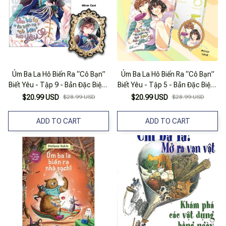
Úm Ba La Hô Biến Ra “Cô Bạn”
Úm Ba La Hô Biến Ra “Cô Bạn”
Biết Yêu - Tập 9 - Bản Đặc Biệt -
Biết Yêu - Tập 5 - Bản Đặc Biệt -
Tặng Kèm Mirror Card
Tặng Kèm Mirror Card
$20.99 USD
$28.99 USD
$20.99 USD
$28.99 USD
ADD TO CART
ADD TO CART