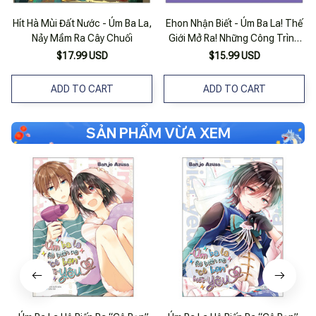
Hít Hà Mùi Đất Nước - Úm Ba La,
Ehon Nhận Biết - Úm Ba La! Thế
Nảy Mầm Ra Cây Chuối
Giới Mở Ra! Những Công Trình
Nổi Tiếng Thế Giới (từ 0 - 3
$17.99 USD
$15.99 USD
Tuổi)
ADD TO CART
ADD TO CART
SẢN PHẨM VỪA XEM