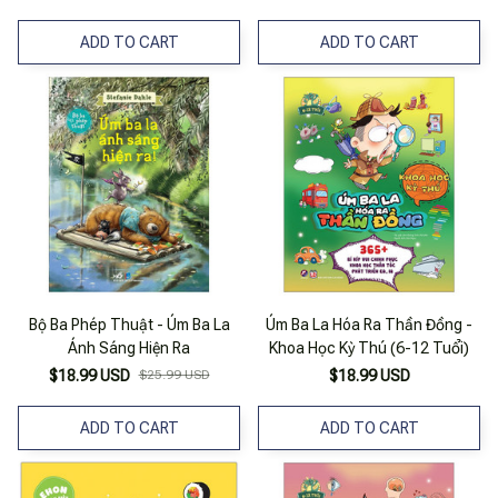
ADD TO CART
ADD TO CART
Bộ Ba Phép Thuật - Úm Ba La
Úm Ba La Hóa Ra Thần Đồng -
Ánh Sáng Hiện Ra
Khoa Học Kỳ Thú (6-12 Tuổi)
$18.99 USD
$25.99 USD
$18.99 USD
ADD TO CART
ADD TO CART