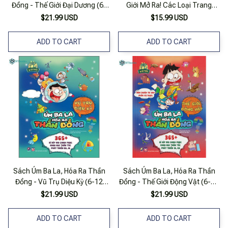
Đồng - Thế Giới Đại Dương (6-
Giới Mở Ra! Các Loại Trang
12 Tuổi)
Phục (từ 0 - 3 Tuổi)
$21.99 USD
$15.99 USD
ADD TO CART
ADD TO CART
Sách Úm Ba La, Hóa Ra Thần
Sách Úm Ba La, Hóa Ra Thần
Đồng - Vũ Trụ Diệu Kỳ (6-12
Đồng - Thế Giới Động Vật (6-12
Tuổi)
Tuổi)
$21.99 USD
$21.99 USD
ADD TO CART
ADD TO CART