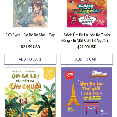
3X3 Eyes - Cô Bé Ba Mắt - Tập
Sách Úm Ba La Hóa Ra Thần
6
Đồng - Bí Mật Cơ Thể Người (6-
12 Tuổi)
$21.99 USD
$21.99 USD
ADD TO CART
ADD TO CART