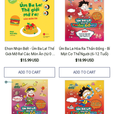
Ehon Nhận Biết - Úm Ba La! Thế
Úm Ba La Hóa Ra Thần Đồng - Bí
Giới Mở Ra! Các Món Ăn (từ 0 -
Mật Cơ Thể Người (6-12 Tuổi)
3 Tuổi)
$15.99 USD
$18.99 USD
ADD TO CART
ADD TO CART