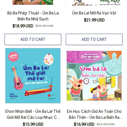
Bộ Ba Phép Thuật - Úm Ba La
Úm Ba La! Mở Ra Vạn Vật
Biến Ra Nhà Sạch
$21.99 USD
$18.99 USD
$25.99 USD
ADD TO CART
ADD TO CART
Ehon Nhận Biết - Úm Ba La! Thế
Em Học Cách Giữ An Toàn Cho
Giới Mở Ra! Các Loại Nhạc Cụ
Bản Thân - Úm Ba La Biến Ra
(từ 0 - 6 Tuổi)
Nào!
$15.99 USD
$16.99 USD
$22.99 USD