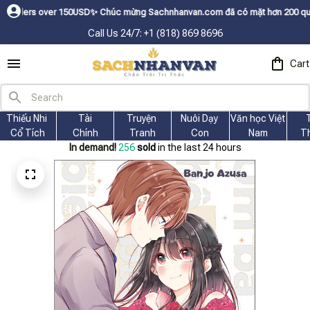
50USDㅤ✨
Chúc mừng Sachnhanvan.com đã có mặt hơn 200 quốc gia như Mỹ, Ca
Call Us 24/7: +1 (818) 869 8696
Cart
Thiếu Nhi 
Tài
Truyện 
Nuôi Dạy 
Văn học Việt 
Cổ Tích
Chính
Tranh
Con
Nam
T
In demand!
256
sold
in the last 24 hours