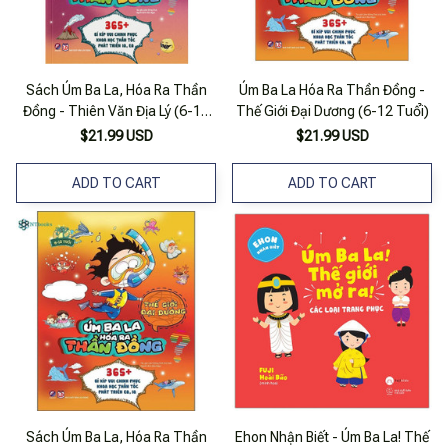
Sách Úm Ba La, Hóa Ra Thần
Úm Ba La Hóa Ra Thần Đồng -
Đồng - Thiên Văn Địa Lý (6-12
Thế Giới Đại Dương (6-12 Tuổi)
Tuổi)
$21.99 USD
$21.99 USD
ADD TO CART
ADD TO CART
Sách Úm Ba La, Hóa Ra Thần
Ehon Nhận Biết - Úm Ba La! Thế