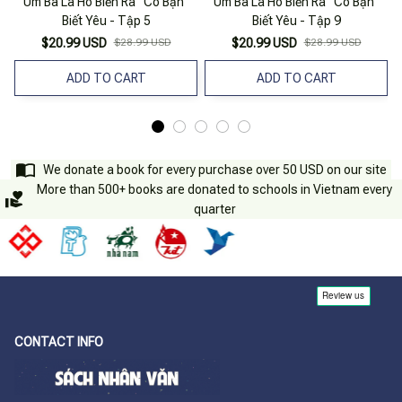
Úm Ba La Hô Biến Ra “Cô Bạn”
Úm Ba La Hô Biến Ra “Cô Bạn”
Biết Yêu - Tập 5
Biết Yêu - Tập 9
$20.99 USD
$28.99 USD
$20.99 USD
$28.99 USD
ADD TO CART
ADD TO CART
We donate a book for every purchase over 50 USD on our site
More than 500+ books are donated to schools in Vietnam every
quarter
CONTACT INFO