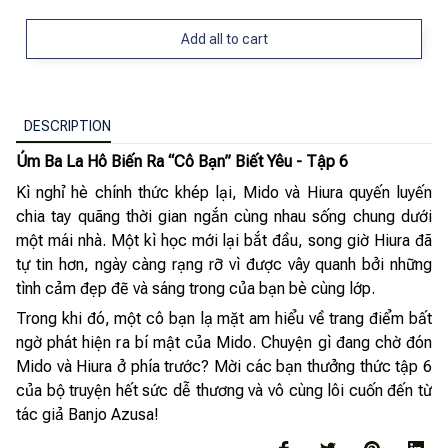
Add all to cart
DESCRIPTION
Úm Ba La Hô Biến Ra “Cô Bạn” Biết Yêu - Tập 6
Kì nghỉ hè chính thức khép lại, Mido và Hiura quyến luyến
chia tay quãng thời gian ngắn cùng nhau sống chung dưới
một mái nhà. Một kì học mới lại bắt đầu, song giờ Hiura đã
tự tin hơn, ngày càng rạng rỡ vì được vây quanh bởi những
tình cảm đẹp đẽ và sáng trong của bạn bè cùng lớp.
Trong khi đó, một cô bạn lạ mặt am hiểu về trang điểm bất
ngờ phát hiện ra bí mật của Mido. Chuyện gì đang chờ đón
Mido và Hiura ở phía trước? Mời các bạn thưởng thức tập 6
của bộ truyện hết sức dễ thương và vô cùng lôi cuốn đến từ
tác giả Banjo Azusa!