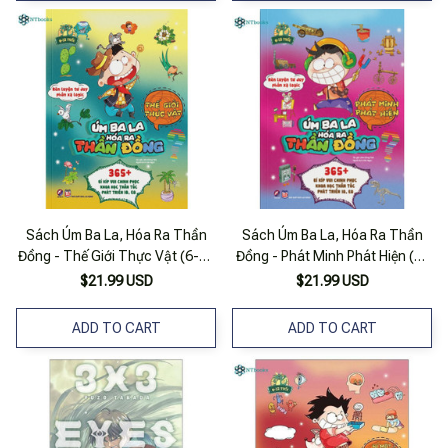
Sách Úm Ba La, Hóa Ra Thần
Sách Úm Ba La, Hóa Ra Thần
Đồng - Thế Giới Thực Vật (6-12
Đồng - Phát Minh Phát Hiện (6-
Tuổi)
12 Tuổi)
$21.99 USD
$21.99 USD
ADD TO CART
ADD TO CART