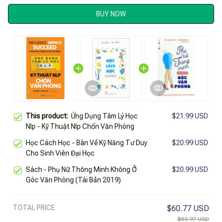
BUY NOW
This product:
Ứng Dụng Tâm Lý Học
$21.99 USD
Nlp - Kỹ Thuật Nlp Chốn Văn Phòng
Học Cách Học - Bàn Về Kỹ Năng Tư Duy
$20.99 USD
Cho Sinh Viên Đại Học
Sách - Phụ Nữ Thông Minh Không Ở
$20.99 USD
Góc Văn Phòng (Tái Bản 2019)
TOTAL PRICE
$60.77 USD
$63.97 USD