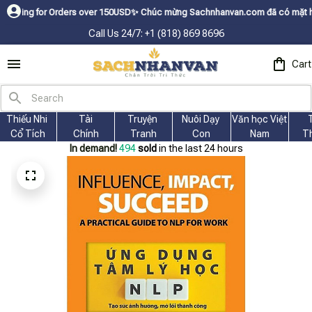
or Orders over 150USDㅤ✨
Chúc mừng Sachnhanvan.com đã có mặt hơn 200 quốc
Call Us 24/7: +1 (818) 869 8696
Cart
Thiếu Nhi 
Tài
Truyện 
Nuôi Dạy 
Văn học Việt 
Cổ Tích
Chính
Tranh
Con
Nam
T
In demand!
494
sold
in the last 24 hours