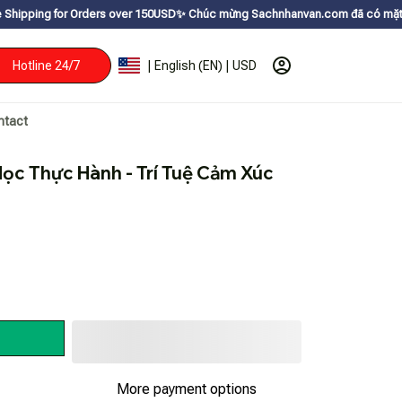
 Orders over 150USDㅤ✨
Chúc mừng Sachnhanvan.com đã có mặt hơn 200 quốc g
Hotline 24/7
| English (EN) | USD
ntact
ọc Thực Hành - Trí Tuệ Cảm Xúc
More payment options