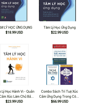
ÂM LÝ HỌC ỨNG DỤNG
Tâm Lý Học Ứng Dụng
$18.99 USD
$22.99 USD
 Lý Học Hành Vi - Quản
Combo Sách Trí Tuệ Xúc
 Cảm Xúc Làm Chủ Bản
Cảm Ứng Dụng Trong Công
$23.99 USD
Thân
Việc + Lãnh Đạo Bằng Sức
$66.99 USD
Mạnh Trí Tuệ Cảm Xúc + Trí