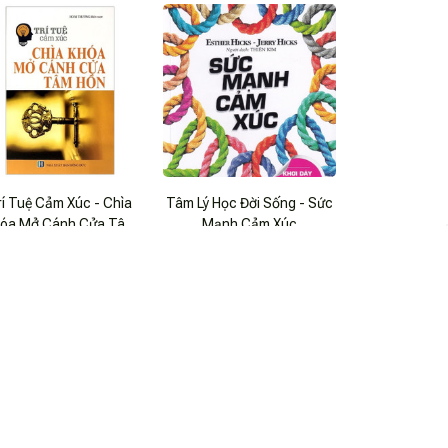
Tuệ Do Thái (bộ 3 Cuốn)
rí Tuệ Cảm Xúc - Chìa
Tâm Lý Học Đời Sống - Sức
óa Mở Cánh Cửa Tâm
Mạnh Cảm Xúc
$17.99 USD
Hồn
$20.99 USD