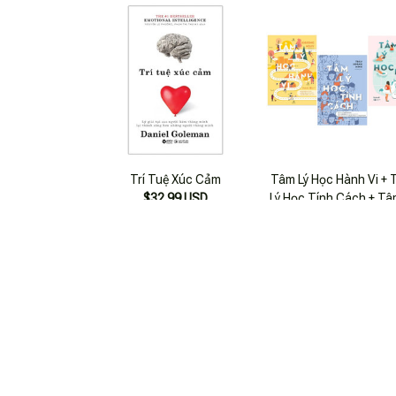
Trí Tuệ Xúc Cảm
Tâm Lý Học Hành Vi +
$32.99 USD
Lý Học Tính Cách + Tâ
$56.99 USD
Học Biểu Cảm
$60.00 U