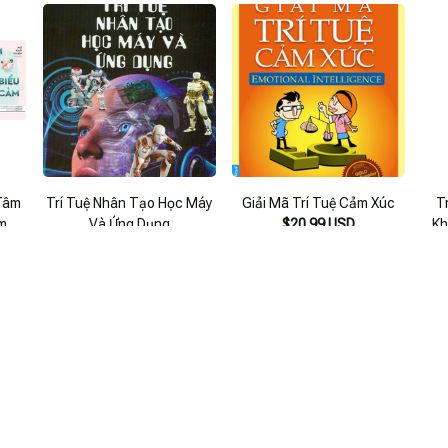
 Tâm
Trí Tuệ Nhân Tạo Học Máy
Giải Mã Trí Tuệ Cảm Xúc
T
m Lý
Và Ứng Dụng
$20.99 USD
Kh
SD
$23.99 USD
SẢN PHẨM VỪA XEM