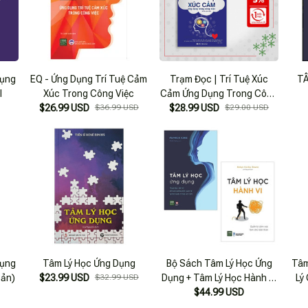
Dụng
EQ - Ứng Dụng Trí Tuệ Cảm
Trạm Đọc | Trí Tuệ Xúc
T
l
Xúc Trong Công Việc
Cảm Ứng Dụng Trong Công
$26.99 USD
$36.99 USD
$28.99 USD
Việc
$29.00 USD
Dụng
Tâm Lý Học Ứng Dụng
Bộ Sách Tâm Lý Học Ứng
Tâm
Bản)
$23.99 USD
$32.99 USD
Dụng + Tâm Lý Học Hành Vi
Lý
(bộ 2 Cuốn)
$44.99 USD