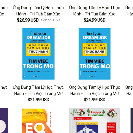
Thực
Ứng Dụng Tâm Lý Học Thực
Ứng Dụng Tâm Lý Học Thực
Ứng
Xúc
Hành - Trí Tuệ Cảm Xúc
Hành - Trí Tuệ Cảm Xúc (
Hàn
$26.99 USD
$36.99 USD
David Walton,Vl)
$24.99 USD
Thực
Ứng Dụng Tâm Lý Học Thực
Ứng Dụng Tâm Lý Học Thực
Ứng
Hành - Tìm Việc Trong Mơ
Hành - Tìm Việc Trong Mơ
Hàn
$21.99 USD
$21.99 USD