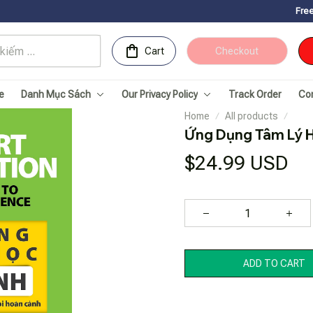
Free Shipping for
Cart
Checkout
e
Danh Mục Sách
Our Privacy Policy
Track Order
Co
Home
All products
Ứng Dụng Tâm Lý H
$24.99 USD
ADD TO CART