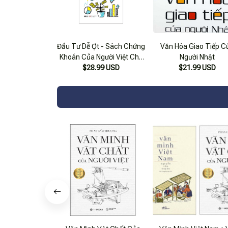
Đầu Tư Dễ Ợt - Sách Chứng
Văn Hóa Giao Tiếp C
Khoán Của Người Việt Cho
Người Nhật
$28.99 USD
Người Việt
$21.99 USD