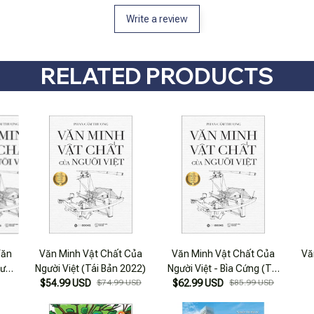
Write a review
RELATED PRODUCTS
Văn
Văn Minh Vật Chất Của
Văn Minh Vật Chất Của
Vă
ười
Người Việt (Tái Bản 2022)
Người Việt - Bìa Cứng (Tái
$54.99 USD
$74.99 USD
$62.99 USD
Bản 2022)
$85.99 USD