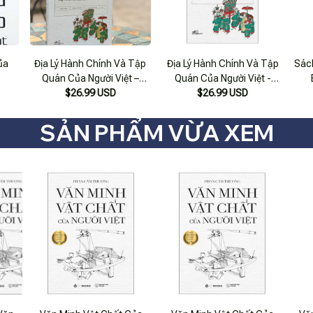
ủa
Địa Lý Hành Chính Và Tập
Địa Lý Hành Chính Và Tập
Sác
Quán Của Người Việt –
Quán Của Người Việt -
Nguyễn Văn Huyên - Nhã
$26.99 USD
Nguyễn Văn Huyên - (Bìa
$26.99 USD
Nam – Nxb Hội Nhà Văn
Mềm)
SẢN PHẨM VỪA XEM