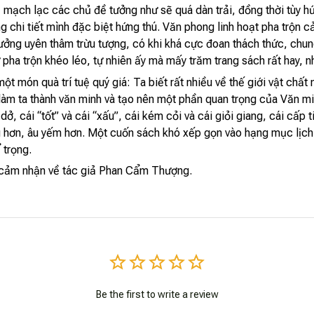
 mạch lạc các chủ đề tưởng như sẽ quá dàn trải, đồng thời tùy h
 chi tiết mình đặc biệt hứng thú. Văn phong linh hoạt pha trộn c
ưởng uyên thâm trừu tượng, có khi khá cực đoan thách thức, chung
pha trộn khéo léo, tự nhiên ấy mà mấy trăm trang sách rất hay, 
t món quà trí tuệ quý giá: Ta biết rất nhiều về thế giới vật chất 
 làm ta thành văn minh và tạo nên một phần quan trọng của Văn mi
 dở, cái “tốt” và cái “xấu”, cái kém cỏi và cái giỏi giang, cái cấp
ng hơn, âu yếm hơn. Một cuốn sách khó xếp gọn vào hạng mục lịch
 trọng.
 cảm nhận về tác giả Phan Cẩm Thượng.
Be the first to write a review