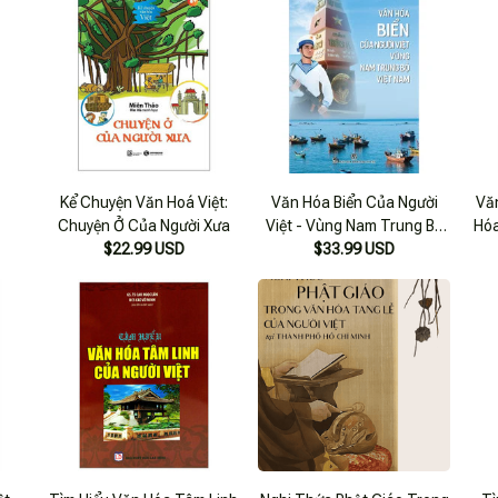
Kể Chuyện Văn Hoá Việt:
Văn Hóa Biển Của Người
Vă
Chuyện Ở Của Người Xưa
Việt - Vùng Nam Trung Bộ
Hóa
$22.99 USD
$33.99 USD
Việt Nam