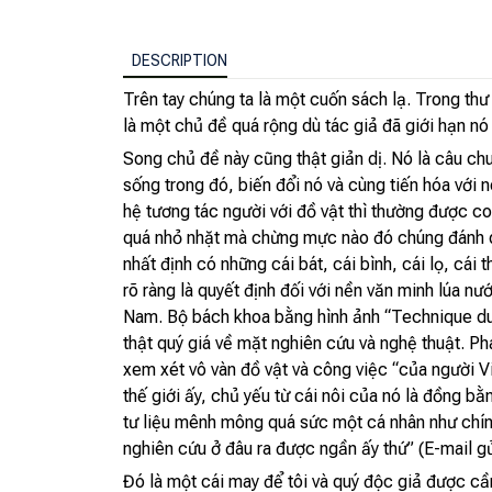
DESCRIPTION
Trên tay chúng ta là một cuốn sách lạ. Trong th
là một chủ đề quá rộng dù tác giả đã giới hạn nó 
Song chủ đề này cũng thật giản dị. Nó là câu chu
sống trong đó, biến đổi nó và cùng tiến hóa với 
hệ tương tác người với đồ vật thì thường được coi
quá nhỏ nhặt mà chừng mực nào đó chúng đánh dấ
nhất định có những cái bát, cái bình, cái lọ, cá
rõ ràng là quyết định đối với nền văn minh lúa n
Nam. Bộ bách khoa bằng hình ảnh “Technique du
thật quý giá về mặt nghiên cứu và nghệ thuật. P
xem xét vô vàn đồ vật và công việc “của người Vi
thế giới ấy, chủ yếu từ cái nôi của nó là đồng b
tư liệu mênh mông quá sức một cá nhân như chín
nghiên cứu ở đâu ra được ngần ấy thứ” (E-mail 
Đó là một cái may để tôi và quý độc giả được c