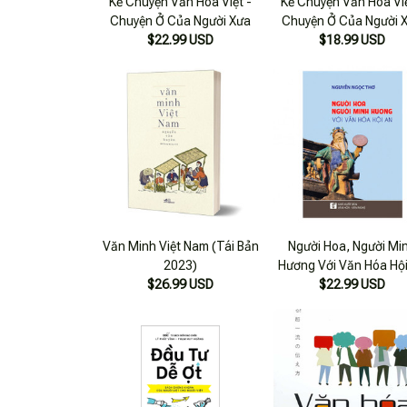
Kể Chuyện Văn Hoá Việt -
Kể Chuyện Văn Hoá Việ
Chuyện Ở Của Người Xưa
Chuyện Ở Của Người 
$22.99 USD
$18.99 USD
Văn Minh Việt Nam (Tái Bản
Người Hoa, Người Mi
2023)
Hương Với Văn Hóa Hộ
$26.99 USD
$22.99 USD