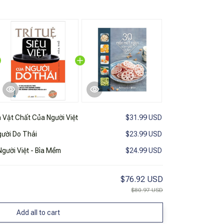
 Vật Chất Của Người Việt
$31.99 USD
gười Do Thái
$23.99 USD
gười Việt - Bìa Mềm
$24.99 USD
$76.92 USD
$80.97 USD
Add all to cart