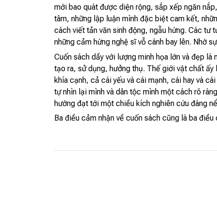
mới bao quát được diện rộng, sắp xếp ngăn nắp,
tâm, những lập luận mình đặc biệt cam kết, những
cách viết tản văn sinh động, ngẫu hứng. Các tư t
những cảm hứng nghệ sĩ vỗ cánh bay lên. Nhờ sự 
Cuốn sách dầy với lượng minh họa lớn và đẹp là mộ
tạo ra, sử dụng, hưởng thụ. Thế giới vật chất ấy
khía cạnh, cả cái yếu và cái mạnh, cái hay và cái
tự nhìn lại mình và dân tộc mình một cách rõ rà
hướng đạt tới một chiều kích nghiên cứu đáng nể
Ba điều cảm nhận về cuốn sách cũng là ba điều