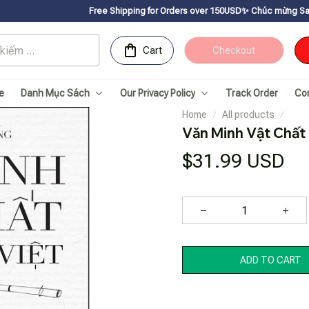
Free Shipping for Orders over 150USDㅤ✨
Chúc mừng Sachnhanvan.com đã c
Cart
Checkout
e
Danh Mục Sách
Our Privacy Policy
Track Order
Co
Home
All products
Văn Minh Vật Chất
$31.99 USD
ADD TO CART