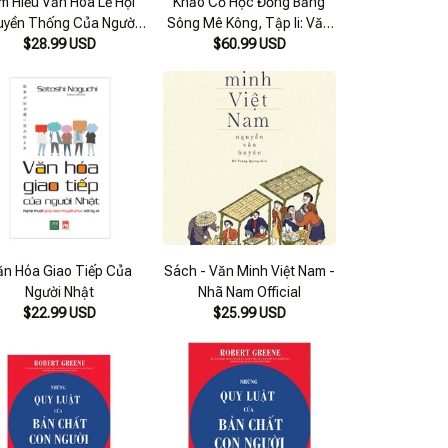
m Hiểu Văn Hóa Lễ Hội
Khảo Cổ Học Đồng Bằng
uyền Thống Của Người
Sông Mê Kông, Tập Ii: Văn
$28.99 USD
Việt
Minh Vật Chất Óc Eo
$60.99 USD
ăn Hóa Giao Tiếp Của
Sách - Văn Minh Việt Nam -
Người Nhật
Nhã Nam Official
$22.99 USD
$25.99 USD