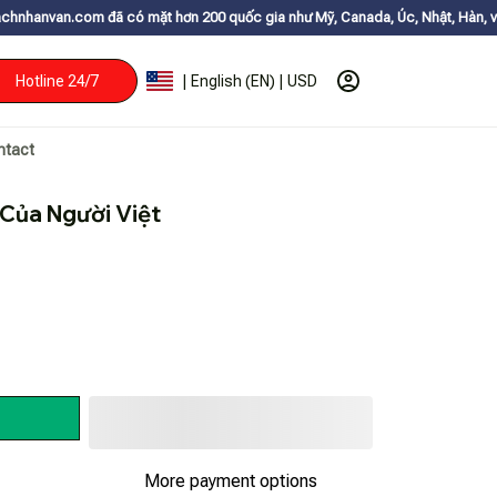
ó mặt hơn 200 quốc gia như Mỹ, Canada, Úc, Nhật, Hàn, và các nước Châu 
Hotline 24/7
| English (EN) | USD
ntact
 Của Người Việt
More payment options