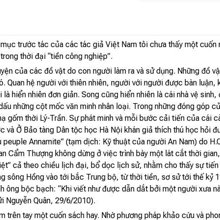
ư mục trước tác của các tác giả Việt Nam tôi chưa thấy một cuốn 
trong thời đại “tiền công nghiệp”.
yện của các đồ vật do con người làm ra và sử dụng. Những đồ vật
nó. Quan hệ người với thiên nhiên, người với người được bàn luận
 là hiển nhiên đơn giản. Song cũng hiển nhiên là cái nhà vệ sinh, 
u những cột mốc văn minh nhân loại. Trong những đóng góp của n
i thạ gốm thời Lý-Trần. Sự phát minh và mỗi bước cải tiến của cái
ước và Ở Bảo tàng Dân tộc học Hà Nội khán giả thích thú học hỏi 
 peuple Annamite” (tạm dịch: Kỹ thuật của người An Nam) do H.O
han Cẩm Thượng không dừng ở việc trình bày một lát cắt thời gian
ệt” cả theo chiều lịch đại, bổ dọc lịch sử, nhằm cho thấy sự tiế
ằng sông Hồng vào tới bắc Trung bộ, từ thời tiền, sơ sử tới thế k
h ông bộc bạch: “Khi viết như được dẫn dắt bởi một người xưa n
gửi Nguyễn Quân, 29/6/2010).
ầm trên tay một cuốn sách hay. Nhờ phương pháp khảo cứu và phon