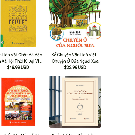
n Hóa Vật Chất Và Văn
Kể Chuyện Văn Hoá Việt -
 Xã Hội Thời Kì Đại Việt
Chuyện Ở Của Người Xưa
$48.99 USD
(Bìa Cứng)
$22.99 USD