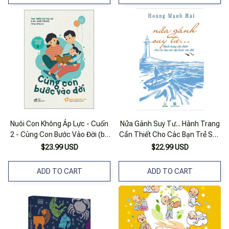
Nuôi Con Không Áp Lực - Cuốn
Nửa Gánh Suy Tư... Hành Trang
2 - Cùng Con Bước Vào Đời (bé
Cần Thiết Cho Các Bạn Trẻ Sắp
0-1 Tuổi)
Bước Vào Đời
$23.99 USD
$22.99 USD
ADD TO CART
ADD TO CART