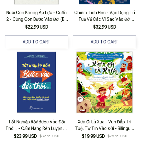
Nuôi Con Không Áp Lực - Cuốn
Chiêm Tinh Học - Vận Dụng Trí
2 - Cùng Con Bước Vào Đời (Bé
Tuệ Về Các Vì Sao Vào Đời
0-1 Tuổi)
Sống Tặng Bookmark Vadata
$22.99 USD
$32.99 USD
ADD TO CART
ADD TO CART
Tốt Nghiệp Rồi! Bước Vào Đời
Xưa Ơi Là Xưa - Vun Đắp Trí
Thôi... - Cẩm Nang Rèn Luyện Kỹ
Tuệ, Tự Tin Vào Đời - Bilingual
Năng Cho Cuộc Sống Trưởng
Vietnamese - English Fairy
$23.99 USD
$32.99 USD
$19.99 USD
$26.99 USD