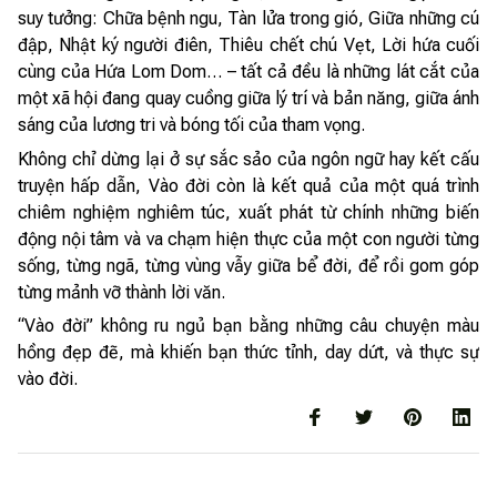
suy tưởng: Chữa bệnh ngu, Tàn lửa trong gió, Giữa những cú
đập, Nhật ký người điên, Thiêu chết chú Vẹt, Lời hứa cuối
cùng của Hứa Lom Dom… – tất cả đều là những lát cắt của
một xã hội đang quay cuồng giữa lý trí và bản năng, giữa ánh
sáng của lương tri và bóng tối của tham vọng.
Không chỉ dừng lại ở sự sắc sảo của ngôn ngữ hay kết cấu
truyện hấp dẫn, Vào đời còn là kết quả của một quá trình
chiêm nghiệm nghiêm túc, xuất phát từ chính những biến
động nội tâm và va chạm hiện thực của một con người từng
sống, từng ngã, từng vùng vẫy giữa bể đời, để rồi gom góp
từng mảnh vỡ thành lời văn.
“Vào đời” không ru ngủ bạn bằng những câu chuyện màu
hồng đẹp đẽ, mà khiến bạn thức tỉnh, day dứt, và thực sự
vào đời.