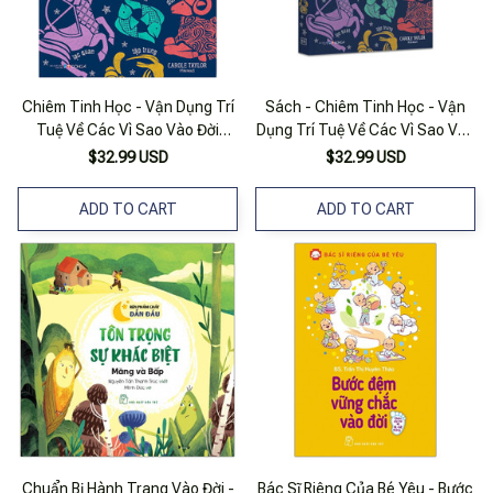
Chiêm Tinh Học - Vận Dụng Trí
Sách - Chiêm Tinh Học - Vận
Tuệ Về Các Vì Sao Vào Đời
Dụng Trí Tuệ Về Các Vì Sao Vào
Sống
Đời Sống
$32.99 USD
$32.99 USD
ADD TO CART
ADD TO CART
Chuẩn Bị Hành Trang Vào Đời -
Bác Sĩ Riêng Của Bé Yêu - Bước