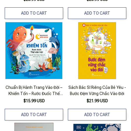
ADD TO CART
ADD TO CART
Chuẩn Bị Hành Trang Vào Đời –
Sách Bác Sĩ Riêng Của Bé Yêu -
Khiếm Tốn – Rước Đuốc Thế
Bước Đệm Vững Chắc Vào Đời
Vận Hội
$15.99 USD
$21.99 USD
ADD TO CART
ADD TO CART