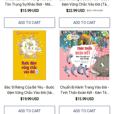
Tôn Trọng Sự Khác Biệt - Măng
Đệm Vững Chắc Vào Đời (Tái
Và Bắp
Bản 2020)
$15.99 USD
$22.99 USD
$31.99 USD
ADD TO CART
ADD TO CART
Bác Sĩ Riêng Của Bé Yêu - Bước
Chuẩn Bị Hành Trang Vào Đời -
Đệm Vững Chắc Vào Đời (tái
Tinh Thần Đoàn Kết - Đàn Tép
Bản 2020)
Giải Cứu Bác Chép
$19.99 USD
$15.99 USD
ADD TO CART
ADD TO CART