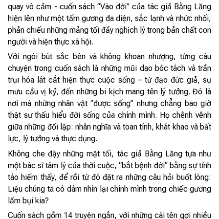
quay vô cảm - cuốn sách “Vào đời” của tác giả Bằng Lăng
hiện lên như một tấm gương đa diện, sắc lạnh và nhức nhối,
phản chiếu những mảng tối đầy nghịch lý trong bản chất con
người và hiện thực xã hội.
Với ngòi bút sắc bén và không khoan nhượng, từng câu
chuyện trong cuốn sách là những mũi dao bóc tách và trần
trụi hóa lát cắt hiện thực cuộc sống – từ đạo đức giả, sự
mưu cầu vị kỷ, đến những bi kịch mang tên lý tưởng. Đó là
nơi mà những nhân vật “được sống” nhưng chẳng bao giờ
thật sự thấu hiểu đời sống của chính mình. Họ chênh vênh
giữa những đối lập: nhân nghĩa và toan tính, khát khao và bất
lực, lý tưởng và thực dụng.
Không che đậy những mặt tối, tác giả Bằng Lăng tựa như
một bác sĩ tâm lý của thời cuộc, “bắt bệnh đời” bằng sự tỉnh
táo hiếm thấy, để rồi từ đó đặt ra những câu hỏi buốt lòng:
Liệu chúng ta có dám nhìn lại chính mình trong chiếc gương
lấm bụi kia?
Cuốn sách gồm 14 truyện ngắn, với những cái tên gợi nhiều