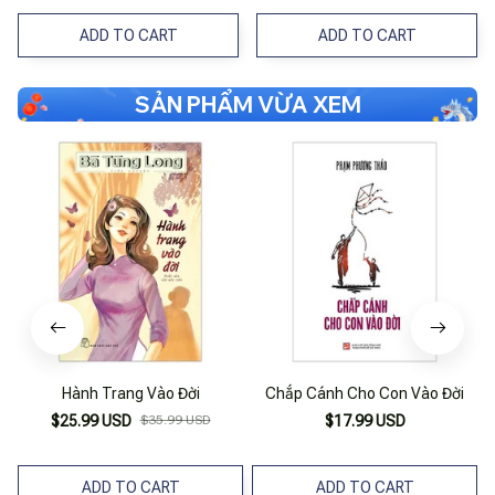
Thành
Tales - Truyện Cổ Tích Việt
Nam Song Ngữ Việt - Anh
ADD TO CART
ADD TO CART
SẢN PHẨM VỪA XEM
Hành Trang Vào Đời
Chắp Cánh Cho Con Vào Đời
S
$25.99 USD
$35.99 USD
$17.99 USD
ADD TO CART
ADD TO CART