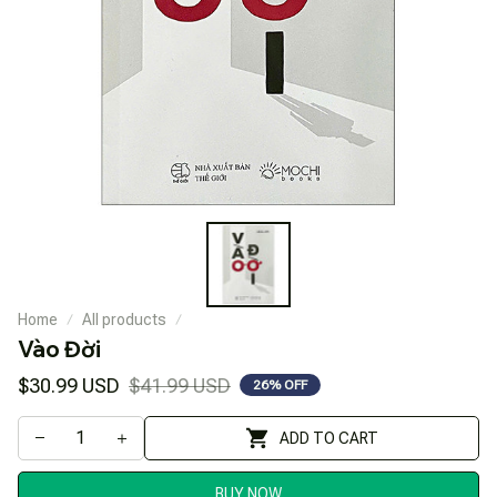
Home
All products
Vào Đời
$30.99 USD
$41.99 USD
26% OFF
ADD TO CART
BUY NOW