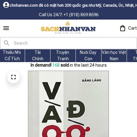
 đã có mặt hơn 200 quốc gia như Mỹ, Canada, Úc, Nhật, Hàn, và các nước 
Call Us 24/7: +1 (818) 869 8696
Cart
Thiếu Nhi 
Tài
Truyện 
Nuôi Dạy 
Văn học Việt 
Cổ Tích
Chính
Tranh
Con
Nam
T
In demand!
168
sold
in the last 24 hours