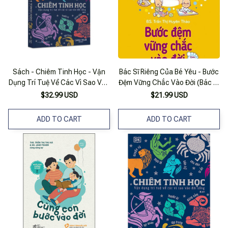
Sách - Chiêm Tinh Học - Vận
Bác Sĩ Riêng Của Bé Yêu - Bước
Dụng Trí Tuệ Về Các Vì Sao Vào
Đệm Vững Chắc Vào Đời (Bác Sĩ
Đời Sống
Huyên Thảo)
$32.99 USD
$21.99 USD
ADD TO CART
ADD TO CART