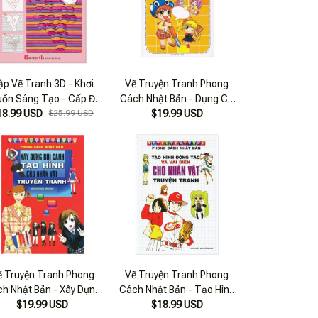
ập Vẽ Tranh 3D - Khơi
Vẽ Truyện Tranh Phong
ồn Sáng Tạo - Cấp Độ
Cách Nhật Bản - Dụng Cụ
18.99 USD
3 - Thực Vật
$25.99 USD
Tạo Hình Và Khuôn Mặt -
$19.99 USD
(Ml)
 Truyện Tranh Phong
Vẽ Truyện Tranh Phong
h Nhật Bản - Xây Dựng
Cách Nhật Bản - Tạo Hình
 Cảnh Và Tạo Hình Cho
$19.99 USD
Động Tác Và Vai Diễn Cho
$18.99 USD