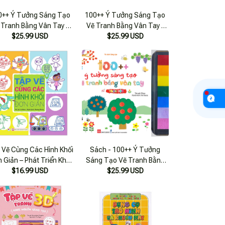
0++ Ý Tưởng Sáng Tạo
100++ Ý Tưởng Sáng Tạo
 Tranh Bằng Vân Tay -
Vẽ Tranh Bằng Vân Tay -
$25.99 USD
Thực Vật
$25.99 USD
Động Vật
 Vẽ Cùng Các Hình Khối
Sách - 100++ Ý Tưởng
 Giản – Phát Triển Khả
Sáng Tạo Vẽ Tranh Bằng
ng Sáng Tạo Cho Trẻ
$16.99 USD
Vân Tay - Thực Vật - Đinh
$25.99 USD
Tị Books