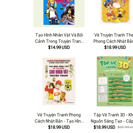
Tạo Hình Nhân Vật Và Bối
Vẽ Truyện Tranh Th
Cảnh Trong Truyện Tranh
Phong Cách Nhật Bản
$14.99 USD
Hoạt Hình
Dụng Cụ Tạo Hình V
$18.99 USD
Khuôn Mặt
Vẽ Truyện Tranh Phong
Tập Vẽ Tranh 3D - Kh
Cách Nhật Bản - Tạo Hình
Nguồn Sáng Tạo - Cấ
Động Tác Và Vai Diễn Cho
$18.99 USD
$18.99 USD
4 - Động Vật
$25.99 U