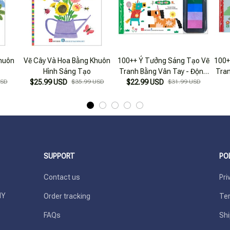
huôn
Vẽ Cây Và Hoa Bằng Khuôn
100++ Ý Tưởng Sáng Tạo Vẽ
100+
Hình Sáng Tạo
Tranh Bằng Vân Tay - Động
Tran
USD
$25.99 USD
$35.99 USD
$22.99 USD
Vật
$31.99 USD
SUPPORT
PO
Contact us
Pri
Y 
Order tracking
Ter
FAQs
Shi