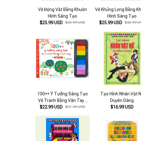
Vẽ Động Vật Bằng Khuôn
Vẽ Khủng Long Bằng K
Hình Sáng Tạo
Hình Sáng Tạo
$25.99 USD
$35.99 USD
$25.99 USD
$35.99 U
100++ Ý Tưởng Sáng Tạo
Tạo Hình Nhân Vật 
Vẽ Tranh Bằng Vân Tay -
Duyên Dáng
$22.99 USD
Thực Vật - Bìa Cứng
$31.99 USD
$16.99 USD