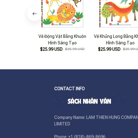
Vẽ Động Vật Bằng Khuôn
Vẽ Khủng Long Bằng K
Hình Sáng Tạo
Hình Sáng Tạo
$25.99 USD
$35.99 USD
$25.99 USD
$35.99 
CONTACT INFO
Company Name: LAM THIEN HUNG COMPAN
LIMITED

Phone: +1 (818)-869-8696 
