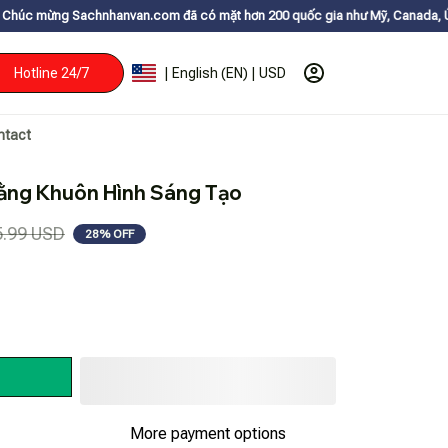
hanvan.com đã có mặt hơn 200 quốc gia như Mỹ, Canada, Úc, Nhật, Hàn, và
Hotline 24/7
| English (EN) | USD
ntact
ằng Khuôn Hình Sáng Tạo
5.99 USD
28% OFF
More payment options