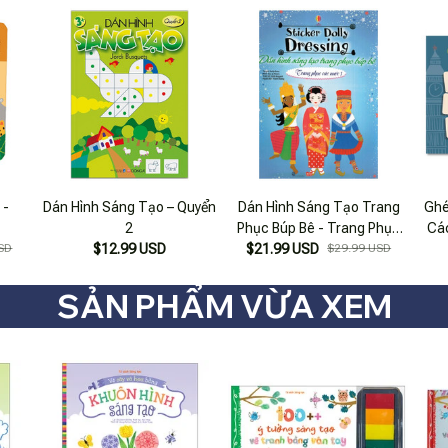
Cho Trẻ
Vào Phục Sức Và Nghề
Nh
Nghiệp
 -
Dán Hình Sáng Tạo – Quyển
Dán Hình Sáng Tạo Trang
Ghé
2
Phục Búp Bê - Trang Phục
Cá
SD
$12.99 USD
$21.99 USD
Các Nước 1
$29.99 USD
SẢN PHẨM VỪA XEM