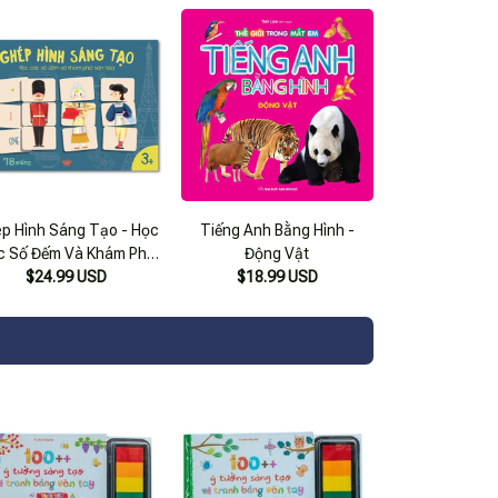
ân Vật Truyện Tranh -
Nhân Vật Truyện Tranh -
(Ml)
(Ml)
p Hình Sáng Tạo - Học
Tiếng Anh Bằng Hình -
c Số Đếm Và Khám Phá
Động Vật
$24.99 USD
Văn Hóa
$18.99 USD