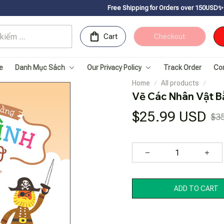
Free Shipping for Orders over 150USDㅤ✨
Chúc mừng Sachn
Cart
Checkout
e
Danh Mục Sách
Our Privacy Policy
Track Order
Co
Home
All products
Vẽ Các Nhân Vật B
$25.99 USD
$3
ADD TO CART