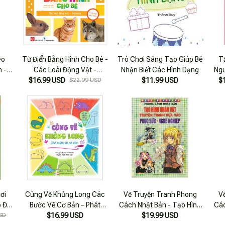
eo
Từ Điển Bằng Hình Cho Bé -
Trò Chơi Sáng Tạo Giúp Bé
T
 -
Các Loài Động Vật -
Nhận Biết Các Hình Dạng
Ngu
à
$16.99 USD
Animals
$22.99 USD
$11.99 USD
$
ơi
Cùng Vẽ Khủng Long Các
Vẽ Truyện Tranh Phong
Vẽ
p Độ
Bước Vẽ Cơ Bản – Phát
Cách Nhật Bản - Tạo Hình
Các
SD
Triển Khả Năng Sáng Tạo
$16.99 USD
Nhân Vật Truyện Tranh Dựa
$19.99 USD
Bối