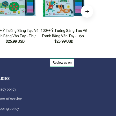
+ Ý Tưởng Sáng Tạo Vẽ
100++ Ý Tưởng Sáng Tạo Vẽ
100++ Ý Tưởng 
h Bằng Vân Tay - Thực
Tranh Bằng Vân Tay - Động
Tranh Bằng Vân
$25.99 USD
Vật
$25.99 USD
Vật
$22.99 USD
Vật - Bìa
LICIES
vacy policy
ms of service
pping policy