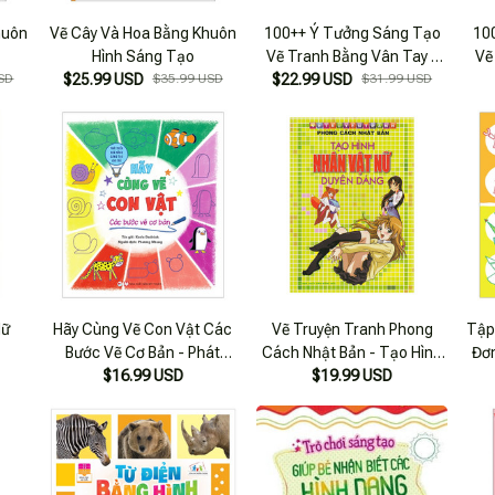
huôn
Vẽ Cây Và Hoa Bằng Khuôn
100++ Ý Tưởng Sáng Tạo
10
Hình Sáng Tạo
Vẽ Tranh Bằng Vân Tay -
Vẽ
SD
$25.99 USD
$35.99 USD
$22.99 USD
Động Vật
$31.99 USD
Nữ
Hãy Cùng Vẽ Con Vật Các
Vẽ Truyện Tranh Phong
Tập
Bước Vẽ Cơ Bản - Phát
Cách Nhật Bản - Tạo Hình
Đơn
Triển Khả Năng Sáng Tạo
$16.99 USD
Nhân Vật Nữ Duyên Dáng
$19.99 USD
Nă
Cho Trẻ