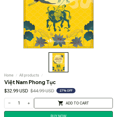
Home
All products
Việt Nam Phong Tục
$32.99 USD
$44.99 USD
27% OFF
ADD TO CART
BUY NOW