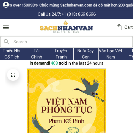
er 150USDㅤ✨
Chúc mừng Sachnhanvan.com đã có mặt hơn 200 quốc gia như Mỹ,
Call Us 24/7: +1 (818) 869 8696
Cart
Thiếu Nhi 
Tài
Truyện 
Nuôi Dạy 
Văn học Việt 
Cổ Tích
Chính
Tranh
Con
Nam
T
In demand!
412
sold
in the last 24 hours