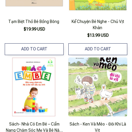
Tạm Biệt Thỏ Bé Bồng Bông
Kể Chuyện Bé Nghe - Chú Vịt
Khàn
$19.99 USD
$13.99 USD
ADD TO CART
ADD TO CART
Sách- Nhà Có Em Bé – Cẩm
Sách - Ken Và Mèo - Đôi Khi Là
Nang Chăm Sóc Mẹ Và Bé Năm
Vịt