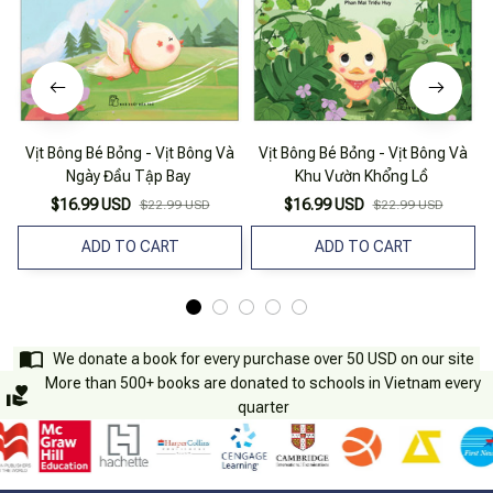
Vịt Bông Bé Bỏng - Vịt Bông Và
Vịt Bông Bé Bỏng - Vịt Bông Và
Ngày Đầu Tập Bay
Khu Vườn Khổng Lồ
$16.99 USD
$16.99 USD
$22.99 USD
$22.99 USD
ADD TO CART
ADD TO CART
We donate a book for every purchase over 50 USD on our site
More than 500+ books are donated to schools in Vietnam every
quarter