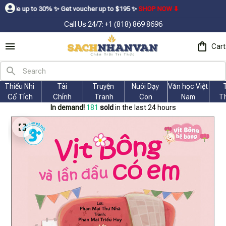
% ㅤ✨ㅤ Get voucher up to $195ㅤ ✨ㅤ
SHOP NOW ⬇
Call Us 24/7: +1 (818) 869 8696
Cart
Thiếu Nhi 
Tài
Truyện 
Nuôi Dạy 
Văn học Việt 
Cổ Tích
Chính
Tranh
Con
Nam
T
In demand!
181
sold
in the last 24 hours