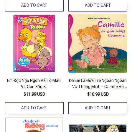
ADD TO CART
ADD TO CART
Em Đọc Ngụ Ngôn Và Tô Màu:
Để Em Là Đứa Trẻ Ngoan Ngoãn
Vịt Con Xấu Xí
Và Thông Minh – Camille Và
Gấu Bông Nounours
$11.99 USD
$10.99 USD
ADD TO CART
ADD TO CART