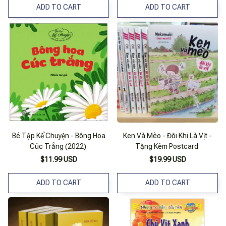
ADD TO CART
ADD TO CART
Bé Tập Kể Chuyện - Bông Hoa
Ken Và Mèo - Đôi Khi Là Vịt -
Cúc Trắng (2022)
Tặng Kèm Postcard
$11.99 USD
$19.99 USD
ADD TO CART
ADD TO CART