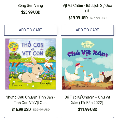
Bông Sen Vàng
Vịt Và Chấm - Bất Lịch Sự Quá
Đi!
$25.99 USD
$19.99 USD
$26.99 USD
ADD TO CART
ADD TO CART
Những Câu Chuyện Tình Bạn -
Bé Tập Kể Chuyện – Chú Vịt
Thỏ Con Và Vịt Con
Xám (Tái Bản 2022)
$16.99 USD
$11.99 USD
$22.99 USD