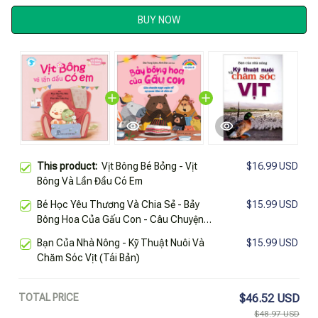
BUY NOW
This product:
Vịt Bông Bé Bỏng - Vịt
$16.99 USD
Bông Và Lần Đầu Có Em
Bé Học Yêu Thương Và Chia Sẻ - Bảy
$15.99 USD
Bông Hoa Của Gấu Con - Câu Chuyện
Ngọt Ngào Về Sự Quan Tâm Và Chia Sẻ
Bạn Của Nhà Nông - Kỹ Thuật Nuôi Và
$15.99 USD
Chăm Sóc Vịt (Tái Bản)
TOTAL PRICE
$46.52 USD
$48.97 USD