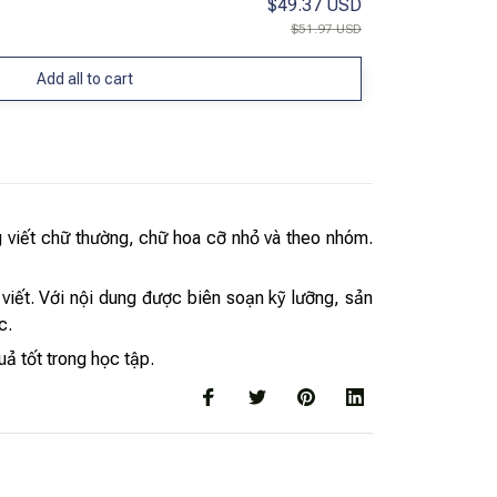
$49.37 USD
$51.97 USD
Add all to cart
viết chữ thường, chữ hoa cỡ nhỏ và theo nhóm.
viết. Với nội dung được biên soạn kỹ lưỡng, sản
c.
ả tốt trong học tập.