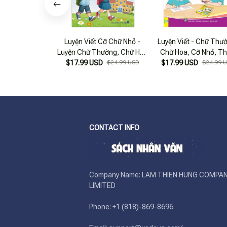
Luyện Viết Cỡ Chữ Nhỏ -
Luyện Viết - Chữ Thư
Luyện Chữ Thường, Chữ Hoa
Chữ Hoa, Cỡ Nhỏ, T
Cỡ Nhỏ Theo Nhóm Luyện
$17.99 USD
$24.99 USD
Nhóm (Dành Cho Học 
$17.99 USD
$24.99 
Viết Từ Và Câu
Tiểu Học)
CONTACT INFO
Company Name: LAM THIEN HUNG COMPAN
LIMITED

Phone: +1 (818)-869-8696 
