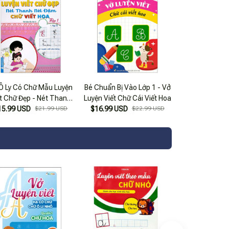
Ô Ly Có Chữ Mẫu Luyện
Bé Chuẩn Bị Vào Lớp 1 - Vở
ết Chữ Đẹp - Nét Thanh
Luyện Viết Chữ Cái Viết Hoa
t Đậm, Chữ Viết Hoa -
15.99 USD
$21.99 USD
$16.99 USD
$22.99 USD
Tập 1 (Tái Bản)