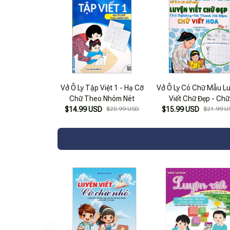
Vở Ô Ly Tập Việt 1 - Hạ Cỡ
Vở Ô Ly Có Chữ Mẫu L
Chữ Theo Nhóm Nét
Viết Chữ Đẹp - Chữ
$14.99 USD
$20.99 USD
Nghiêng, Nét Thanh, 
$15.99 USD
$21.99 U
Đậm, Chữ Viết Hoa - T
(Tái Bản)