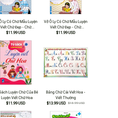
Ô Ly Có Chữ Mẫu Luyện
Vở Ô Ly Có Chữ Mẫu Luyện
Viết Chữ Đẹp - Chữ
Viết Chữ Đẹp - Chữ
iêng, Chữ Viết Thường
$11.99 USD
Nghiêng, Chữ Viết Thường
$11.99 USD
- Tập 2 (tái Bản)
- Tập 1 (tái Bản)
Sách Luyện Chữ Của Bé
Bảng Chữ Cái Viết Hoa -
- Luyện Viết Chữ Hoa
Viết Thường
$11.99 USD
$13.99 USD
$18.99 USD