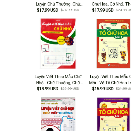
Luyện Chữ Thường, Chữ
Chữ Hoa, Cỡ Nhỏ, Th
Hoa Cỡ Nhỏ Theo Nhóm
$17.99 USD
$24.99 USD
Nhóm (Dành Cho Học 
$17.99 USD
$24.99 U
Luyện Viết Từ Và Câu
Tiểu Học)
Luyện Viết Theo Mẫu Chữ
Luyện Viết Theo Mẫu 
Nhỏ - Chữ Thường, Chữ
Mới - Vở Tô Chữ Hoa L
Hoa (Dành Cho Học Sinh
$18.99 USD
$25.99 USD
$15.99 USD
$21.99 U
Tiểu Học)