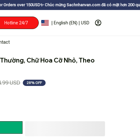
150USDㅤ✨
Chúc mừng Sachnhanvan.com đã có mặt hơn 200 quốc gia như Mỹ, Ca
Hotline 24/7
| English (EN) | USD
ntact
 Thường, Chữ Hoa Cỡ Nhỏ, Theo 
4.99 USD
28% OFF