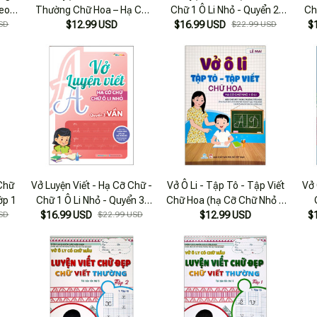
eo
Thường Chữ Hoa – Hạ Cỡ
Chữ 1 Ô Li Nhỏ - Quyển 2:
Ch
Sinh
SD
$12.99 USD
Chữ 1 Ô Li
$16.99 USD
Chữ Thường
$22.99 USD
$
Chữ
Vở Luyện Viết - Hạ Cỡ Chữ -
Vở Ô Li - Tập Tô - Tập Viết
Vở 
ớp 1
Chữ 1 Ô Li Nhỏ - Quyển 3:
Chữ Hoa (hạ Cỡ Chữ Nhỏ 1
SD
$16.99 USD
Vần
$22.99 USD
$12.99 USD
Ô Li)
$