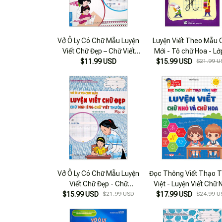
Vở Ô Ly Có Chữ Mẫu Luyện
Luyện Viết Theo Mẫu 
Viết Chữ Đẹp – Chữ Viết
Mới - Tô chữ Hoa - Lớ
Thường – Tập 2 (Tái Bản)
$11.99 USD
$15.99 USD
$21.99 U
Vở Ô Ly Có Chữ Mẫu Luyện
Đọc Thông Viết Thạo T
Viết Chữ Đẹp - Chữ
Việt - Luyện Viết Chữ 
Nghiêng, Chữ Viết Thường
$15.99 USD
$21.99 USD
$17.99 USD
Và Chữ Hoa
$24.99 U
- Tập 2 (Tái Bản)