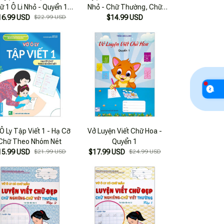
ữ 1 Ô Li Nhỏ - Quyển 1:
Nhỏ - Chữ Thường, Chữ
16.99 USD
Chữ Hoa
$22.99 USD
Hoa (dành Cho Học Sinh
$14.99 USD
Tiểu Học)
Ô Ly Tập Viết 1 - Hạ Cỡ
Vở Luyện Viết Chữ Hoa -
Chữ Theo Nhóm Nét
Quyển 1
15.99 USD
$21.99 USD
$17.99 USD
$24.99 USD