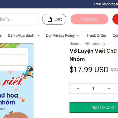
Free Shipping for Orders over 
Cart
Checkout
e
Danh Mục Sách
Our Privacy Policy
Track Order
Co
Home
All products
Vở Luyện Viết Chữ
Nhóm
$17.99 USD
$2
ADD TO CART