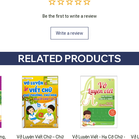
Be the first to write a review
Write a review
RELATED PRODUCTS
ng,
Vở Luyện Viết Chữ – Chữ
Vở Luyện Viết - Hạ Cỡ Chữ -
Vở L