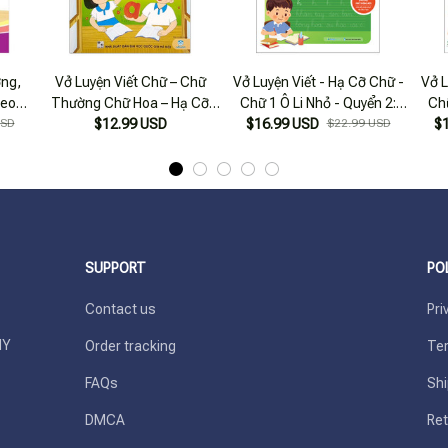
ờng,
Vở Luyện Viết Chữ – Chữ
Vở Luyện Viết - Hạ Cỡ Chữ -
Vở L
heo
Thường Chữ Hoa – Hạ Cỡ
Chữ 1 Ô Li Nhỏ - Quyển 2:
Chữ
Sinh
USD
$12.99 USD
Chữ 1 Ô Li
$16.99 USD
Chữ Thường
$22.99 USD
$
SUPPORT
PO
Contact us
Pri
Y 
Order tracking
Ter
FAQs
Shi
DMCA
Ret