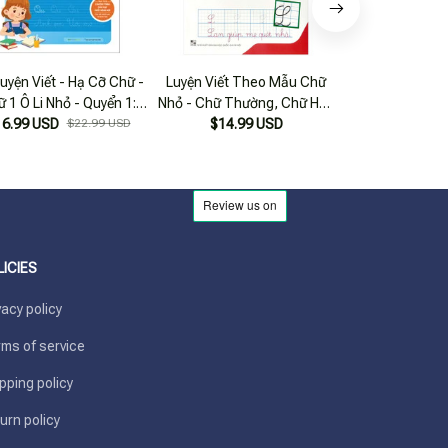
uyện Viết - Hạ Cỡ Chữ -
Luyện Viết Theo Mẫu Chữ
Luyện Viết Th
 1 Ô Li Nhỏ - Quyển 1:
Nhỏ - Chữ Thường, Chữ Hoa
Nhỏ - Chữ Thườ
16.99 USD
Chữ Hoa
$22.99 USD
(dành Cho Học Sinh Tiểu
$14.99 USD
(Dành Cho Học
$18.99 USD
Học)
Học
LICIES
vacy policy
ms of service
pping policy
urn policy