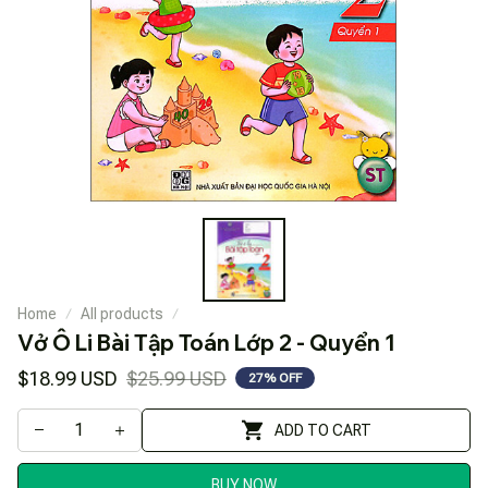
Home
All products
Vở Ô Li Bài Tập Toán Lớp 2 - Quyển 1
$18.99 USD
$25.99 USD
27% OFF
ADD TO CART
BUY NOW