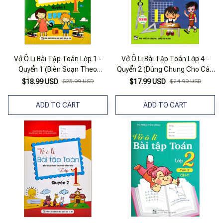
Vở Ô Li Bài Tập Toán Lớp 1 -
Vở Ô Li Bài Tập Toán Lớp 4 -
Quyển 1 (Biên Soạn Theo
Quyển 2 (Dùng Chung Cho Các
Chương Trình Mới)
Bộ SGK Hiện Hành)
$18.99 USD
$25.99 USD
$17.99 USD
$24.99 USD
ADD TO CART
ADD TO CART