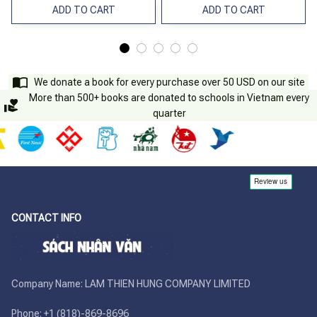
ADD TO CART
ADD TO CART
We donate a book for every purchase over 50 USD on our site
More than 500+ books are donated to schools in Vietnam every
quarter
CONTACT INFO
Company Name: LAM THIEN HUNG COMPANY LIMITED

Phone: +1 (818)-869-8696 
