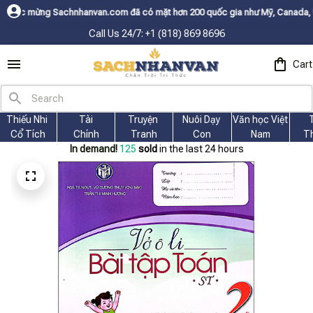
anvan.com đã có mặt hơn 200 quốc gia như Mỹ, Canada, Úc, Nhật, Hàn, và
Call Us 24/7: +1 (818) 869 8696
Cart
Thiếu Nhi 
Tài
Truyện 
Nuôi Dạy 
Văn học Việt 
Cổ Tích
Chính
Tranh
Con
Nam
T
In demand!
125
sold
in the last 24 hours