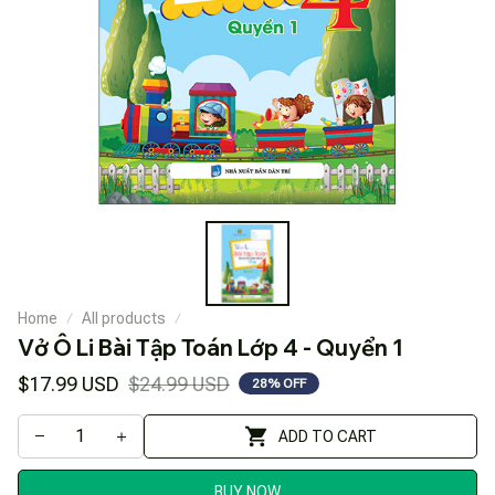
Home
All products
Vở Ô Li Bài Tập Toán Lớp 4 - Quyển 1
$17.99 USD
$24.99 USD
28% OFF
ADD TO CART
BUY NOW