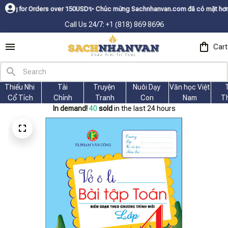
Orders over 150USDㅤ✨
Chúc mừng Sachnhanvan.com đã có mặt hơn 200 quốc gi
Call Us 24/7: +1 (818) 869 8696
Cart
Thiếu Nhi 
Tài
Truyện 
Nuôi Dạy 
Văn học Việt 
Cổ Tích
Chính
Tranh
Con
Nam
T
In demand!
41
sold
in the last 24 hours