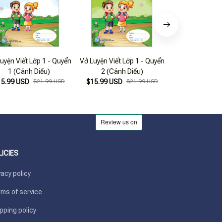
uyện Viết Lớp 1 - Quyển
Vở Luyện Viết Lớp 1 - Quyển
Vở Luyện Viết L
1 (Cánh Diều)
2 (Cánh Diều)
3 (Cánh 
15.99 USD
$21.99 USD
$15.99 USD
$21.99 USD
$15.99 USD
LICIES
vacy policy
ms of service
pping policy