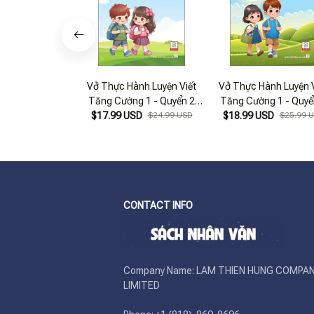
Vở Thực Hành Luyện Viết
Vở Thực Hành Luyện V
Tăng Cường 1 - Quyển 2
Tăng Cường 1 - Quyể
(Theo Chương Trình SGK
$17.99 USD
$24.99 USD
(Theo Chương Trình 
$18.99 USD
$25.99 
Cánh Diều)
Kết Nối Tri Thức Với 
Sống)
CONTACT INFO
Company Name: LAM THIEN HUNG COMPAN
LIMITED
