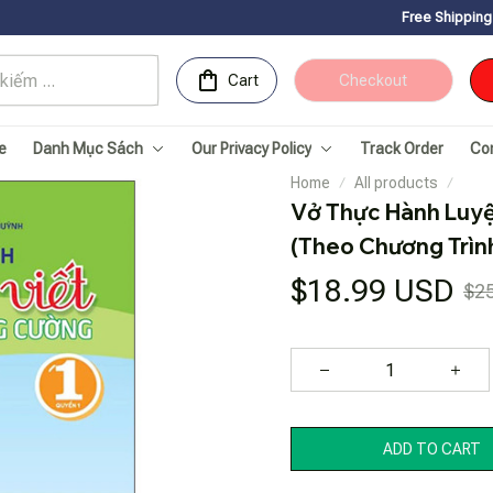
Free Shipping for Orders ove
Cart
Checkout
e
Danh Mục Sách
Our Privacy Policy
Track Order
Co
Home
All products
Vở Thực Hành Luyện
(Theo Chương Trìn
$18.99 USD
$2
ADD TO CART