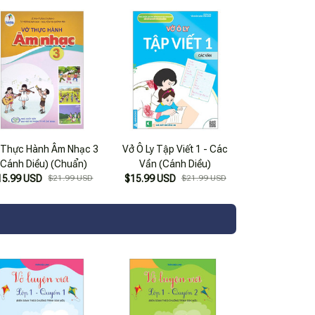
 Thực Hành Âm Nhạc 3
Vở Ô Ly Tập Viết 1 - Các
(Cánh Diều) (Chuẩn)
Vần (Cánh Diều)
15.99 USD
$21.99 USD
$15.99 USD
$21.99 USD