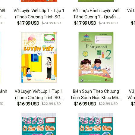
iết
Vở Luyện Viết Lớp 1 - Tập 1
Vở Thực Hành Luyện Viết
Vở L
n 1
(Theo Chương Trình SGK
Tăng Cường 1 - Quyển 2
SGK
SD
$17.99 USD
Mới Cánh Diều)
$24.99 USD
(Theo Chương Trình SGK
$17.99 USD
$24.99 USD
$
Cuộc
Kết Nối Tri Thức Với Cuộc
Sống)
Cánh
Vở Luyện Viết Lớp 1 Tập 1
Biên Soạn Theo Chương
Vở 
(Theo Chương Trình SGK
Trình Sách Giáo Khoa Mới -
Vần
SD
$16.99 USD
Mới Bộ Chân Trời Sáng
$22.99 USD
Vở Luyện Viết 2 - Quyển 1
$16.99 USD
$22.99 USD
Trì
$
Tạo)