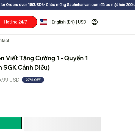
r 150USDㅤ✨
Chúc mừng Sachnhanvan.com đã có mặt hơn 200 quốc gia như Mỹ, 
Hotline 24/7
| English (EN) | USD
ntact
 Viết Tăng Cường 1 - Quyển 1 
h SGK Cánh Diều)
5.99 USD
27% OFF