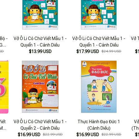
 Bộ -
Vở Ô Li Có Chữ Viết Mẫu 1 -
Vở Ô Li Có Chữ Viết Mẫu 1 -
Vở 
SGK
Quyển 1 - Cánh Diều
Quyển 1 - Cánh Diều
SD
$13.99 USD
$17.99 USD
$24.99 USD
$
iết
Vở Ô Li Có Chữ Viết Mẫu 1 -
Thực Hành Đạo Đức 1
Vở
 Mẫu
Quyển 2 - Cánh Diều
(Cánh Diều)
(Th
)
$16.99 USD
$22.99 USD
$16.99 USD
$22.99 USD
$