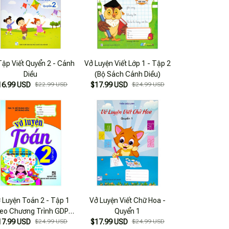
Tập Viết Quyển 2 - Cánh
Vở Luyện Viết Lớp 1 - Tập 2
Diều
(Bộ Sách Cánh Diều)
16.99 USD
$22.99 USD
$17.99 USD
$24.99 USD
 Luyện Toán 2 - Tập 1
Vở Luyện Viết Chữ Hoa -
eo Chương Trình GDPT
Quyển 1
17.99 USD
Mới)
$24.99 USD
$17.99 USD
$24.99 USD