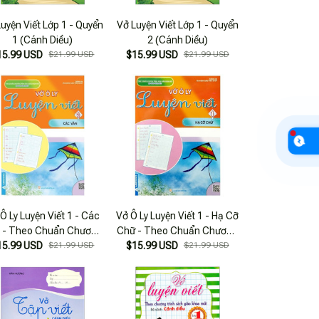
uyện Viết Lớp 1 - Quyển
Vở Luyện Viết Lớp 1 - Quyển
1 (Cánh Diều)
2 (Cánh Diều)
15.99 USD
$21.99 USD
$15.99 USD
$21.99 USD
Ô Ly Luyện Viết 1 - Các
Vở Ô Ly Luyện Viết 1 - Hạ Cỡ
 - Theo Chuẩn Chương
Chữ - Theo Chuẩn Chương
nh Sách Giáo Khoa Mới -
15.99 USD
$21.99 USD
Trình Sách Giáo Khoa Mới -
$15.99 USD
$21.99 USD
Bộ Sách Cánh Diều
Bộ Sách Cánh Diều