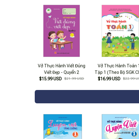
Khoa Mới) (Tái Bản 2023)
Vở Thực Hành Viết Đúng
Vở Thực Hành Toán 1
Viết Đẹp - Quyển 2
Tập 1 (Theo Bộ SGK 
$15.99 USD
$21.99 USD
$16.99 USD
Trời Sáng Tạo) (202
$22.99 U