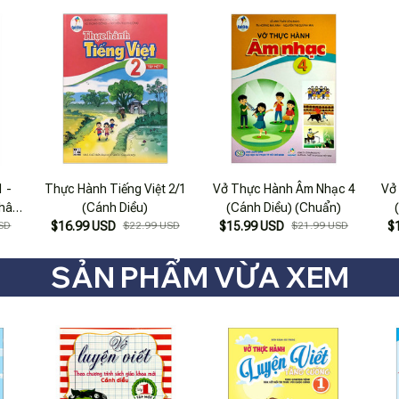
 -
Thực Hành Tiếng Việt 2/1
Vở Thực Hành Âm Nhạc 4
Vở
Chân
(Cánh Diều)
(Cánh Diều) (Chuẩn)
3)
SD
$16.99 USD
$22.99 USD
$15.99 USD
$21.99 USD
$
SẢN PHẨM VỪA XEM