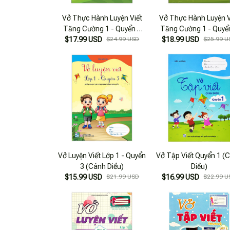
Vở Thực Hành Luyện Viết
Vở Thực Hành Luyện V
Tăng Cường 1 - Quyển 2
Tăng Cường 1 - Quyể
(Theo Chương Trình SGK
$17.99 USD
$24.99 USD
(Theo Chương Trình 
$18.99 USD
$25.99 U
Cánh Diều)
Kết Nối Tri Thức Với 
Sống)
Vở Luyện Viết Lớp 1 - Quyển
Vở Tập Viết Quyển 1 (
3 (Cánh Diều)
Diều)
$15.99 USD
$21.99 USD
$16.99 USD
$22.99 U