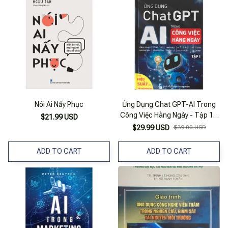
Nói Ai Nấy Phục
Ứng Dụng Chat GPT-AI Trong
Công Việc Hàng Ngày - Tập 1 -
$21.99 USD
X10 Hiệu Suất Với Trí Tuệ Nhân
$29.99 USD
$39.00 USD
Tạo (Tái Bản 2025)
ADD TO CART
ADD TO CART