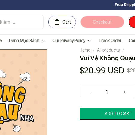
Free Shipping for Orders 
Cart
Checkout
e
Danh Mục Sách
Our Privacy Policy
Track Order
Co
Home
All products
Vui Vẻ Không Quạu 
$20.99 USD
$2
ADD TO CART