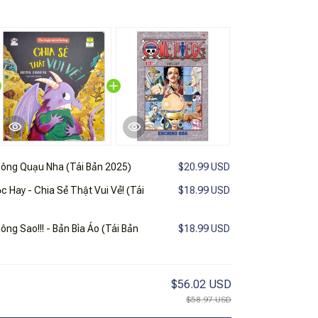
hông Quạu Nha (Tái Bản 2025)
$20.99 USD
 Hay - Chia Sẻ Thật Vui Vẻ! (Tái
$18.99 USD
ông Sao!!! - Bản Bìa Áo (Tái Bản
$18.99 USD
$56.02 USD
$58.97 USD