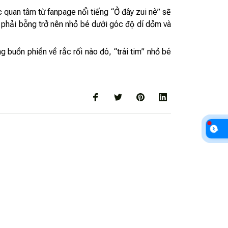
c quan tâm từ fanpage nổi tiếng “Ở đây zui nè” sẽ
́p phải bỗng trở nên nhỏ bé dưới góc độ dí dỏm và
uồn phiền về rắc rối nào đó, “trái tim” nhỏ bé