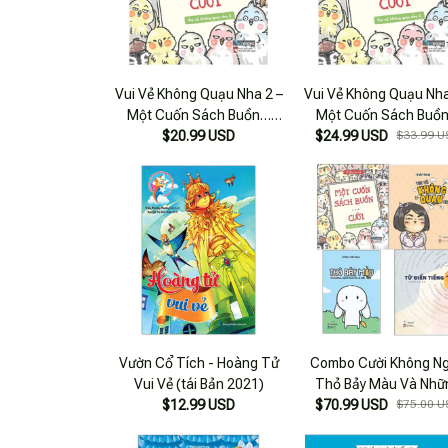
Vui Vẻ Không Quạu Nha 2 –
Vui Vẻ Không Quạu Nha
Một Cuốn Sách Buồn…
Một Cuốn Sách Buồ
$20.99 USD
Cười
$24.99 USD
Cười
$33.99 U
Vườn Cổ Tích - Hoàng Tử
Combo Cười Không Ng
Vui Vẻ (tái Bản 2021)
Thỏ Bảy Màu Và Nhữ
$12.99 USD
Người Nghĩ Nó Là Bạn 
$70.99 USD
$75.00 U
Cuốn Sách Buồn… Cườ
Vui Vẻ Không Quạu Nh