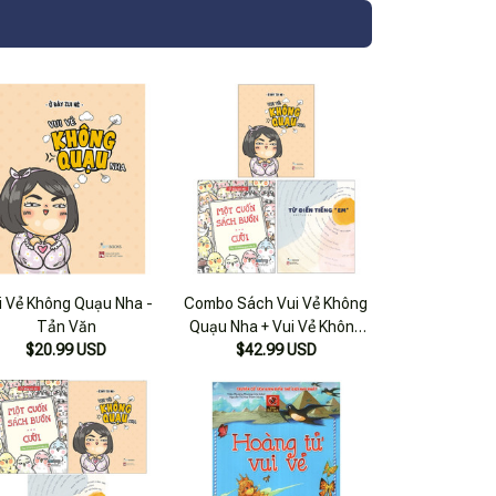
i Vẻ Không Quạu Nha -
Combo Sách Vui Vẻ Không
Tản Văn
Quạu Nha + Vui Vẻ Không
$20.99 USD
Quạu Nha 2 – Một Cuốn
$42.99 USD
Sách Buồn… Cười + Từ Điển
Tiếng “Em” (Bộ 3 Cuốn)