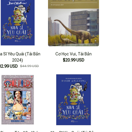
a Sĩ Yêu Quái (Tái Bản
Cơ Học Vui, Tái Bản
2024)
$20.99 USD
32.99 USD
$44.99 USD