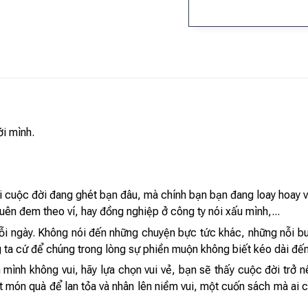
ới mình.
ải cuộc đời đang ghét bạn đâu, mà chính bạn bạn đang loay hoay với 
ên đem theo ví, hay đồng nghiệp ở công ty nói xấu mình,...
h mỗi ngày. Không nói đến những chuyện bực tức khác, những nỗi 
i chúng ta cứ để chúng trong lòng sự phiền muộn không biết kéo dài đ
mình không vui, hãy lựa chọn vui vẻ, bạn sẽ thấy cuộc đời trở n
t món quà để lan tỏa và nhân lên niềm vui, một cuốn sách mà ai cũng