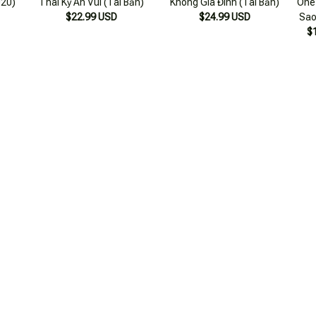
020)
Thai Kỳ An Vui (Tái Bản)
Không Gia Đình (Tái Bản)
One
$22.99 USD
$24.99 USD
Sao
$
SẢN PHẨM VỪA XEM
iếng
Vui Vẻ Không Quạu Nha
Sách Vui Vẻ Không Quạu
Vu
 Vẻ
$11.99 USD
Nha - Bản Quyền
Về Cơ
$20.99 USD
ộ 3