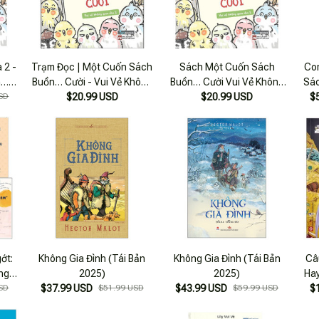
 2 -
Trạm Đọc | Một Cuốn Sách
Sách Một Cuốn Sách
Co
n…
Buồn… Cười - Vui Vẻ Không
Buồn… Cười Vui Vẻ Không
Sác
SD
Quạu Nha 2 - Bản Thường
$20.99 USD
Quạu 2 - Bản Quyền
$20.99 USD
Khô
$
ớt:
Không Gia Đình (Tái Bản
Không Gia Đình (Tái Bản
Câ
ng
2025)
2025)
Hay
+Một
SD
$37.99 USD
$51.99 USD
$43.99 USD
$59.99 USD
$
i +
a +