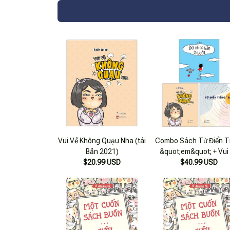
Vui Vẻ Không Quạu Nha (tái
Combo Sách Từ Điển T
Bản 2021)
&quot;em&quot; + Vui
$20.99 USD
Không Quạu Nha + Đời
$40.99 USD
Cơ Bản Là Buồn Cười (
Cuốn) (tái Bản)