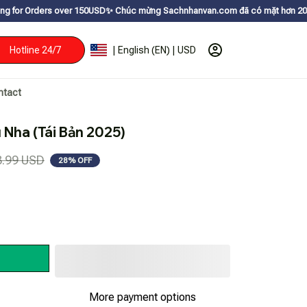
over 150USDㅤ✨
Chúc mừng Sachnhanvan.com đã có mặt hơn 200 quốc gia như 
Hotline 24/7
| English (EN) | USD
ntact
Nha (Tái Bản 2025)
8.99 USD
28% OFF
More payment options