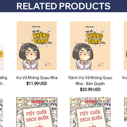
RELATED PRODUCTS
iếng
Vui Vẻ Không Quạu Nha
Sách Vui Vẻ Không Quạu
Vu
 Vẻ
$11.99 USD
Nha - Bản Quyền
 Về
$20.99 USD
bộ 3