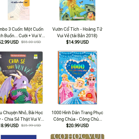
mbo 3 Cuốn: Một Cuốn
Vườn Cổ Tích - Hoàng Tử
h Buồn… Cười + Vui Vẻ
Vui Vẻ (tái Bản 2018)
ng Quạu Nha + Từ Điển
52.99 USD
$55.00 USD
$14.99 USD
Tiếng “Em”
u Chuyện Nhỏ, Bài Học
1000 Hình Dán Trang Phục
 - Chia Sẻ Thật Vui Vẻ!
Công Chúa - Công Chúa
18.99 USD
(Tái Bản 2023)
$25.99 USD
Vui Vẻ (Sách Bản Quyền) -
$20.99 USD
Tái Bản