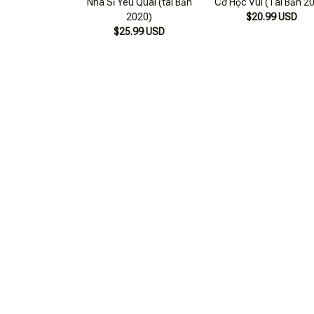
Nha Sĩ Yêu Quái (tái Bản
Cơ Học Vui (Tái Bản 2
2020)
$20.99 USD
$25.99 USD
Vui Vẻ Không Quạu Nha (tái
Combo Sách Từ Điển T
Bản 2021)
&quot;em&quot; + Vui
$20.99 USD
Không Quạu Nha + Đời 
$40.99 USD
Bản Là Buồn Cười (b
Cuốn) (tái Bản)