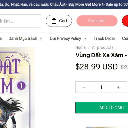
, và các nước Châu Âu✨
Buy More Get Moreㅤ ✨ㅤ Sale up to 30% ㅤ✨ㅤ Get voucher
Cart
Checkout
e
Danh Mục Sách
Our Privacy Policy
Track Order
Co
Home
All products
Vùng Đất Xa Xăm - 
$28.99 USD
$3
ADD TO CART