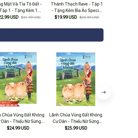
g Mật Và Tía Tô Đất -
Thánh Thạch Rave - Tập 1
Tập 1 - Tặng Kèm 1
- Tặng Kèm Bìa Áo Special
Bookmark Bế Hình + 3
+ Bookmark Plue
22.99 USD
$19.99 USD
$31.99 USD
$26.99 USD
Postcard Hai Mặt
h Chúa Vùng Đất Không
Lãnh Chúa Vùng Đất Không
Tokyo Aliens - 
 Dân - Thiếu Nữ Sừng
Cư Dân - Thiếu Nữ Sừng
Kèm Specia
h - Tập 1 - Tặng Kèm
Xanh - Tập 1 - Bản Đặc Biệt -
$24.99 USD
$25.99 USD
$19.99 USD
Bookmark
Tặng Kèm Bookmark