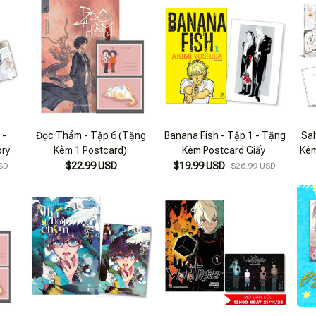
 -
Đọc Thầm - Tập 6 (Tặng
Banana Fish - Tập 1 - Tặng
Sal
ory
Kèm 1 Postcard)
Kèm Postcard Giấy
Kèm
$22.99 USD
$19.99 USD
SD
$26.99 USD