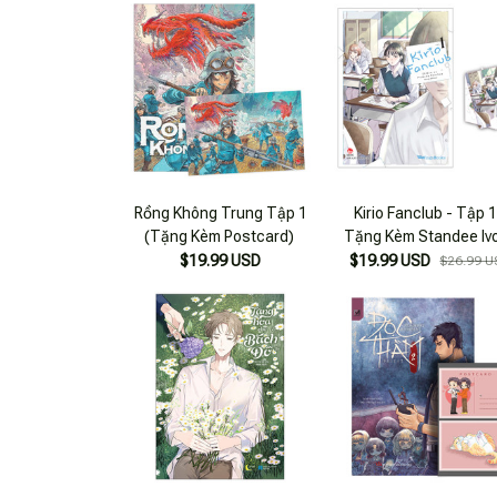
Rồng Không Trung Tập 1
Kirio Fanclub - Tập 1
(Tặng Kèm Postcard)
Tặng Kèm Standee Iv
$19.99 USD
$19.99 USD
$26.99 U