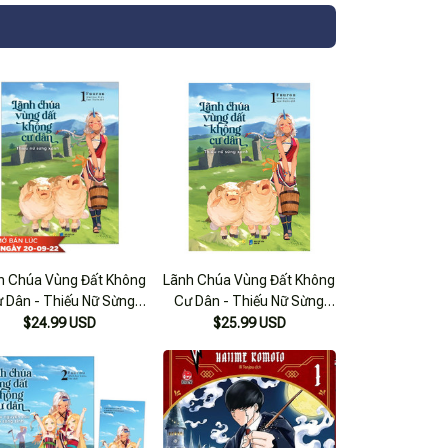
h Chúa Vùng Đất Không
Lãnh Chúa Vùng Đất Không
 Dân - Thiếu Nữ Sừng
Cư Dân - Thiếu Nữ Sừng
nh - Tập 1 - Tặng Kèm
Xanh - Tập 1 - Bản Đặc Biệt
$24.99 USD
$25.99 USD
Bookmark
- Tặng Kèm Bookmark