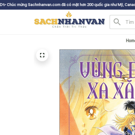
chnhanvan.com đã có mặt hơn 200 quốc gia như Mỹ, Canada, Úc, Nhật, Hàn
Hom