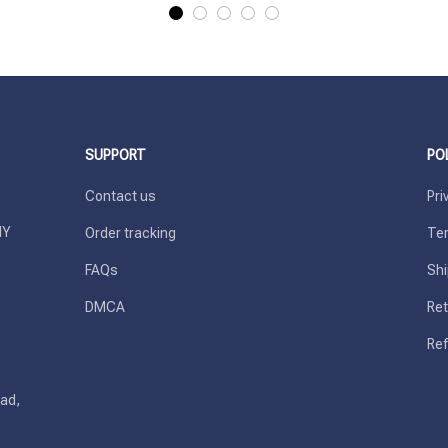
SUPPORT
PO
Contact us
Pri
Y 
Order tracking
Ter
FAQs
Shi
DMCA
Ret
Ref
ad, 