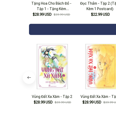
Tặng Hoa Cho Bách Đồ -
Đọc Thầm - Tập 2 (T
Tập 1 - Tặng Kèm
Kèm 1 Postcard)
Bookmark
$28.99 USD
$22.99 USD
$39.99 USD
Vùng Đất Xa Xăm - Tập 2
Vùng Đất Xa Xăm - Tậ
$28.99 USD
$28.99 USD
$39.99 USD
$39.99 