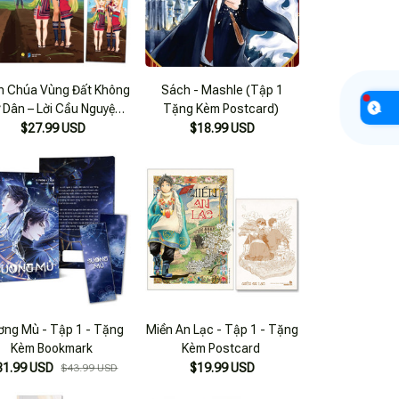
h Chúa Vùng Đất Không
Sách - Mashle (Tập 1
 Dân – Lời Cầu Nguyện
Tặng Kèm Postcard)
 Cặp Song Sinh – Tập 2
$27.99 USD
$18.99 USD
 Tặng Kèm Bookmark
ơng Mù - Tập 1 - Tặng
Miền An Lạc - Tập 1 - Tặng
Kèm Bookmark
Kèm Postcard
31.99 USD
$19.99 USD
$43.99 USD