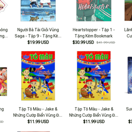
hông
Người Bà Tài Giỏi Vùng
Heartstopper - Tập 1 -
Lãn
ừng
Saga - Tập 9 - Tặng Kèm
Tặng Kèm Bookmark
Cư
 Biệt
Postcard
Của
$19.99 USD
$30.99 USD
$41.99 USD
 +
–
ng
Tập Tô Màu - Jake &
Tập Tô Màu - Jake &
Sư
Những Cướp Biển Vùng Đất
Những Cướp Biển Vùng Đất
Thần Tiên - Tập 1
Thần Tiên - Tập 1
$11.99 USD
$11.99 USD
$
SD