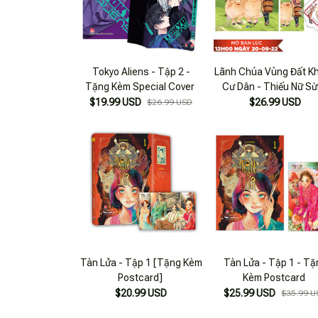
Tokyo Aliens - Tập 2 -
Lãnh Chúa Vùng Đất K
Tặng Kèm Special Cover
Cư Dân - Thiếu Nữ S
Xanh - Tập 1 - Bản Đặc
$19.99 USD
$26.99 USD
$26.99 USD
- Tặng Kèm Bookmark
Móc Khóa
Tàn Lửa - Tập 1 [Tặng Kèm
Tàn Lửa - Tập 1 - Tặ
Postcard]
Kèm Postcard
$20.99 USD
$25.99 USD
$35.99 U