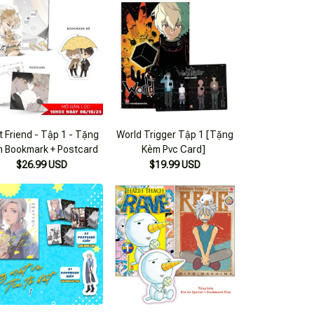
t Friend - Tập 1 - Tặng
World Trigger Tập 1 [Tặng
 Bookmark + Postcard
Kèm Pvc Card]
$26.99 USD
$19.99 USD