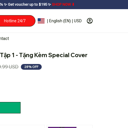
 up to $195ㅤ ✨ㅤ
SHOP NOW ⬇
Hotline 24/7
| English (EN) | USD
ntact
Tập 1 - Tặng Kèm Special Cover
9.99 USD
28% OFF