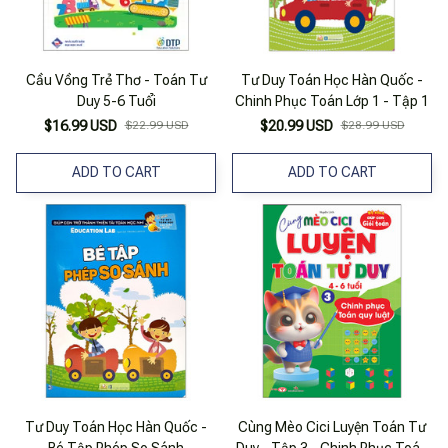
Cầu Vồng Trẻ Thơ - Toán Tư
Tư Duy Toán Học Hàn Quốc -
Duy 5-6 Tuổi
Chinh Phục Toán Lớp 1 - Tập 1
$16.99 USD
$22.99 USD
$20.99 USD
$28.99 USD
ADD TO CART
ADD TO CART
Tư Duy Toán Học Hàn Quốc -
Cùng Mèo Cici Luyện Toán Tư
Bé Tập Phép So Sánh
Duy - Tập 3 - Chinh Phục Toán