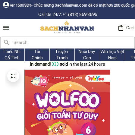
✨
Chúc mừng Sachnhanvan.com đã có mặt hơn 200 quốc gia như Mỹ, Canada, 
Call Us 24/7: +1 (818) 869 8696
Cart
Thiếu Nhi 
Tài
Truyện 
Nuôi Dạy 
Văn học Việt 
Cổ Tích
Chính
Tranh
Con
Nam
T
In demand!
333
sold
in the last 24 hours