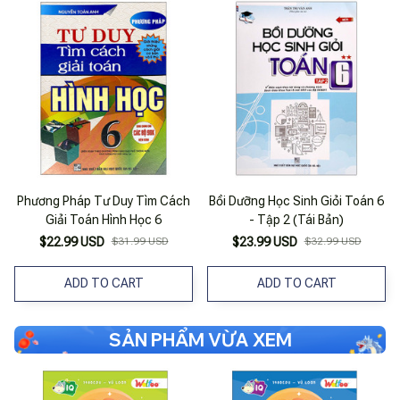
Phương Pháp Tư Duy Tìm Cách
Bồi Dưỡng Học Sinh Giỏi Toán 6
Giải Toán Hình Học 6
- Tập 2 (Tái Bản)
$22.99 USD
$31.99 USD
$23.99 USD
$32.99 USD
ADD TO CART
ADD TO CART
SẢN PHẨM VỪA XEM