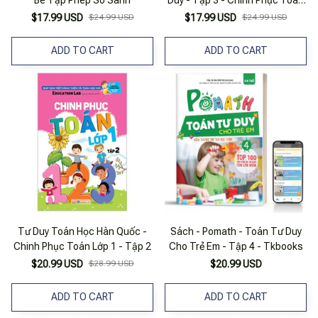
Quy Luật
$17.99 USD
$24.99 USD
$17.99 USD
$24.99 USD
ADD TO CART
ADD TO CART
Tư Duy Toán Học Hàn Quốc -
Sách - Pomath - Toán Tư Duy
Chinh Phục Toán Lớp 1 - Tập 2
Cho Trẻ Em - Tập 4 - Tkbooks
$20.99 USD
$28.99 USD
$20.99 USD
ADD TO CART
ADD TO CART