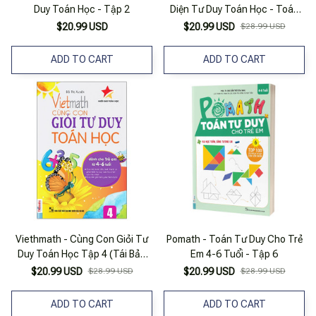
Duy Toán Học - Tập 2
Diện Tư Duy Toán Học - Toán
Tư Duy (Dành Cho Bé 3-6 Tuổi)
$20.99 USD
$20.99 USD
$28.99 USD
ADD TO CART
ADD TO CART
Viethmath - Cùng Con Giỏi Tư
Pomath - Toán Tư Duy Cho Trẻ
Duy Toán Học Tập 4 (Tái Bản
Em 4-6 Tuổi - Tập 6
2020)
$20.99 USD
$28.99 USD
$20.99 USD
$28.99 USD
ADD TO CART
ADD TO CART