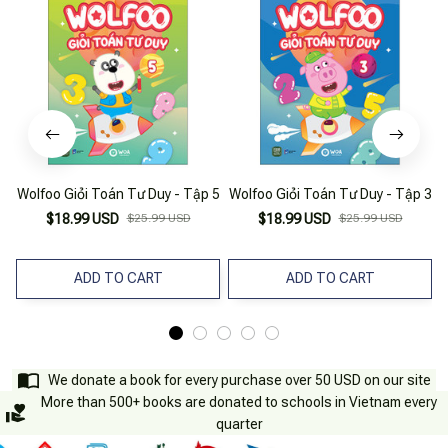
Wolfoo Giỏi Toán Tư Duy - Tập 5
Wolfoo Giỏi Toán Tư Duy - Tập 3
W
$18.99 USD
$25.99 USD
$18.99 USD
$25.99 USD
ADD TO CART
ADD TO CART
We donate a book for every purchase over 50 USD on our site
More than 500+ books are donated to schools in Vietnam every
quarter