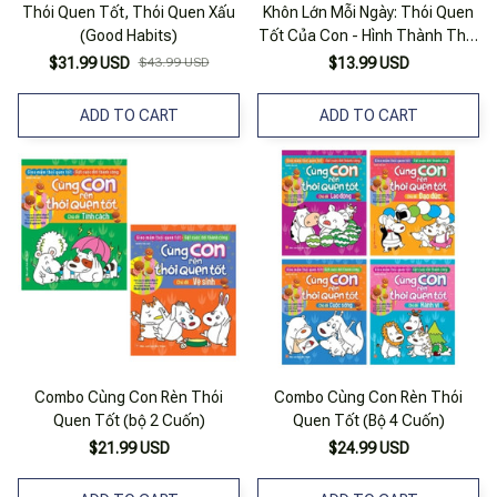
Thói Quen Tốt, Thói Quen Xấu
Khôn Lớn Mỗi Ngày: Thói Quen
(Good Habits)
Tốt Của Con - Hình Thành Thói
Quen Cho Bé
$31.99 USD
$43.99 USD
$13.99 USD
ADD TO CART
ADD TO CART
Combo Cùng Con Rèn Thói
Combo Cùng Con Rèn Thói
Quen Tốt (bộ 2 Cuốn)
Quen Tốt (Bộ 4 Cuốn)
$21.99 USD
$24.99 USD