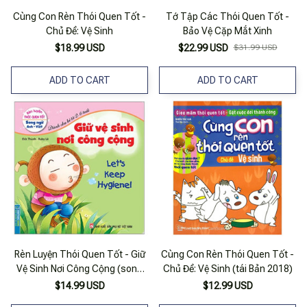
Cùng Con Rèn Thói Quen Tốt -
Tớ Tập Các Thói Quen Tốt -
Chủ Đề: Vệ Sinh
Bảo Vệ Cặp Mắt Xinh
$18.99 USD
$22.99 USD
$31.99 USD
ADD TO CART
ADD TO CART
Rèn Luyện Thói Quen Tốt - Giữ
Cùng Con Rèn Thói Quen Tốt -
Vệ Sinh Nơi Công Cộng (song
Chủ Đề: Vệ Sinh (tái Bản 2018)
Ngữ Anh - Việt)
$14.99 USD
$12.99 USD