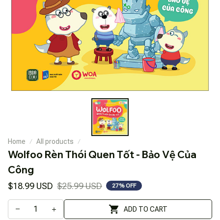
Home
All products
Wolfoo Rèn Thói Quen Tốt - Bảo Vệ Của 
Công
$18.99 USD
$25.99 USD
27% OFF
ADD TO CART