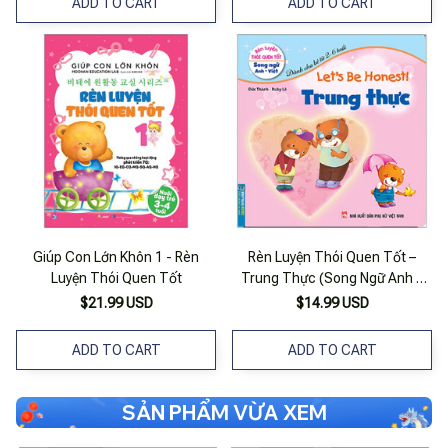
ADD TO CART
ADD TO CART
Giúp Con Lớn Khôn 1 - Rèn
Rèn Luyện Thói Quen Tốt –
Luyện Thói Quen Tốt
Trung Thực (Song Ngữ Anh –
Việt)
$21.99 USD
$14.99 USD
ADD TO CART
ADD TO CART
SẢN PHẨM VỪA XEM