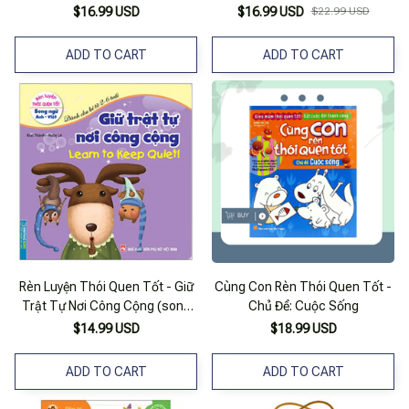
$16.99 USD
$16.99 USD
$22.99 USD
ADD TO CART
ADD TO CART
Rèn Luyện Thói Quen Tốt - Giữ
Cùng Con Rèn Thói Quen Tốt -
Trật Tự Nơi Công Cộng (song
Chủ Đề: Cuộc Sống
Ngữ Anh - Việt)
$14.99 USD
$18.99 USD
ADD TO CART
ADD TO CART