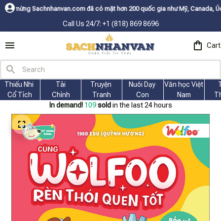
.com đã có mặt hơn 200 quốc gia như Mỹ, Canada, Úc, Nhật, Hàn, và các 
Call Us 24/7: +1 (818) 869 8696
Cart
Thiếu Nhi 
Tài
Truyện 
Nuôi Dạy 
Văn học Việt 
Cổ Tích
Chính
Tranh
Con
Nam
T
In demand!
109
sold
in the last 24 hours