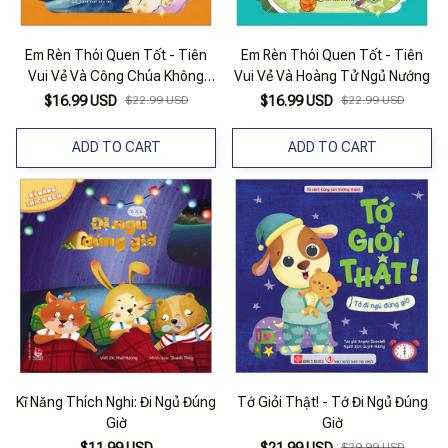
Em Rèn Thói Quen Tốt - Tiên
Em Rèn Thói Quen Tốt - Tiên
Vui Vẻ Và Công Chúa Không
Vui Vẻ Và Hoàng Tử Ngủ Nướng
Chịu Đi Ngủ Sớm
$16.99 USD
$22.99 USD
$16.99 USD
$22.99 USD
ADD TO CART
ADD TO CART
Kĩ Năng Thích Nghi: Đi Ngủ Đúng
Tớ Giỏi Thật! - Tớ Đi Ngủ Đúng
Giờ
Giờ
$11.99 USD
$21.99 USD
$29.99 USD