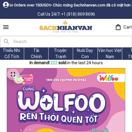
ders over 150USDㅤ✨
Chúc mừng Sachnhanvan.com đã có mặt hơn 200 quốc gia 
Call Us 24/7: +1 (818) 869 8696
Cart
Thiếu Nhi 
Tài
Truyện 
Nuôi Dạy 
Văn học Việt 
Cổ Tích
Chính
Tranh
Con
Nam
T
In demand!
226
sold
in the last 24 hours