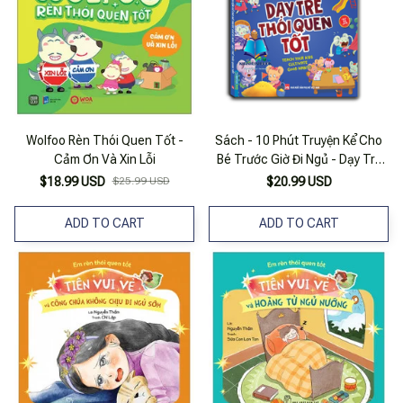
Wolfoo Rèn Thói Quen Tốt -
Sách - 10 Phút Truyện Kể Cho
Cảm Ơn Và Xin Lỗi
Bé Trước Giờ Đi Ngủ - Dạy Trẻ
Thói Quen Tốt
$18.99 USD
$25.99 USD
$20.99 USD
ADD TO CART
ADD TO CART