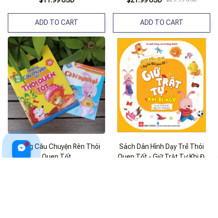
ADD TO CART
ADD TO CART
Những Câu Chuyện Rèn Thói
Sách Dán Hình Dạy Trẻ Thói
Quen Tốt
Quen Tốt - Giữ Trật Tự Khi Đi
Ngủ
$18.99 USD
$16.99 USD
$22.99 USD
ADD TO CART
ADD TO CART