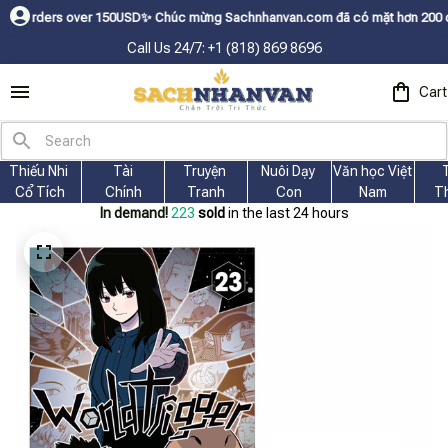
s over 150USDㅤ✨
Chúc mừng Sachnhanvan.com đã có mặt hơn 200 quốc gia như
Call Us 24/7: +1 (818) 869 8696
Cart
Thiếu Nhi 
Tài
Truyện 
Nuôi Dạy 
Văn học Việt 
Cổ Tích
Chính
Tranh
Con
Nam
T
In demand!
225
sold
in the last 24 hours