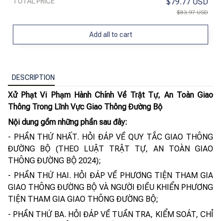
TOTAL PRICE
$79.77 USD
$83.97 USD
Add all to cart
DESCRIPTION
Xử Phạt Vi Phạm Hành Chính Về Trật Tự, An Toàn Giao
Thông Trong Lĩnh Vực Giao Thông Đường Bộ
Nội dung gồm những phần sau đây:
- PHẦN THỨ NHẤT. HỎI ĐÁP VỀ QUY TẮC GIAO THÔNG
ĐƯỜNG BỘ (THEO LUẬT TRẬT TỰ, AN TOÀN GIAO
THÔNG ĐƯỜNG BỘ 2024);
- PHẦN THỨ HAI. HỎI ĐÁP VỀ PHƯƠNG TIỆN THAM GIA
GIAO THÔNG ĐƯỜNG BỘ VÀ NGƯỜI ĐIỀU KHIỂN PHƯƠNG
TIỆN THAM GIA GIAO THÔNG ĐƯỜNG BỘ;
- PHẦN THỨ BA. HỎI ĐÁP VỀ TUẦN TRA, KIỂM SOÁT, CHỈ