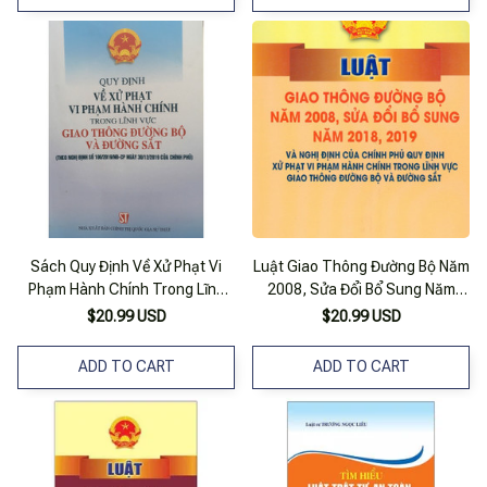
Sách Quy Định Về Xử Phạt Vi
Luật Giao Thông Đường Bộ Năm
Phạm Hành Chính Trong Lĩnh
2008, Sửa Đổi Bổ Sung Năm
Vực Giao Thông Đường Bộ Và
2018, 2019 Và Nghị Định Của
$20.99 USD
$20.99 USD
Đường Sắt (Theo Nghị Định
Chính Phủ Quy Định Xử Phạt Vi
100/2019/Nđ-Cp Của Chính
Phạm Hành Chính Trong Lĩnh
ADD TO CART
ADD TO CART
Phủ)
Vực Giao Thông Đường Bộ Và
Đường Sắt