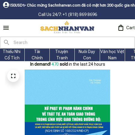
USDㅤ✨
Chúc mừng Sachnhanvan.com đã có mặt hơn 200 quốc gia như Mỹ, Cana
Call Us 24/7: +1 (818) 869 8696
Cart
Thiếu Nhi 
Tài
Truyện 
Nuôi Dạy 
Văn học Việt 
Cổ Tích
Chính
Tranh
Con
Nam
T
In demand!
470
sold
in the last 24 hours