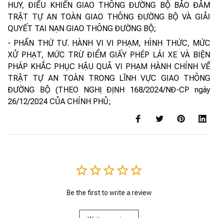
HUY, ĐIỀU KHIỂN GIAO THÔNG ĐƯỜNG BỘ BẢO ĐẢM
TRẬT TỰ AN TOÀN GIAO THÔNG ĐƯỜNG BỘ VÀ GIẢI
QUYẾT TAI NẠN GIAO THÔNG ĐƯỜNG BỘ;
- PHẦN THỨ TƯ. HÀNH VI VI PHẠM, HÌNH THỨC, MỨC
XỬ PHẠT, MỨC TRỪ ĐIỂM GIẤY PHÉP LÁI XE VÀ BIỆN
PHÁP KHẮC PHỤC HẬU QUẢ VI PHẠM HÀNH CHÍNH VỀ
TRẬT TỰ AN TOÀN TRONG LĨNH VỰC GIAO THÔNG
ĐƯỜNG BỘ (THEO NGHỊ ĐỊNH 168/2024/NĐ-CP ngày
26/12/2024 CỦA CHÍNH PHỦ;
Be the first to write a review