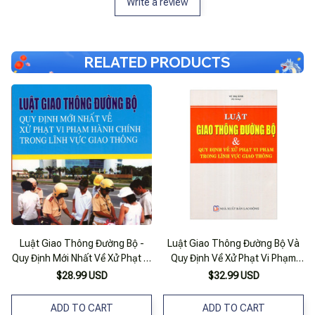
Write a review
RELATED PRODUCTS
Luật Giao Thông Đường Bộ -
Luật Giao Thông Đường Bộ Và
Quy Định Mới Nhất Về Xử Phạt Vi
Quy Định Về Xử Phạt Vi Phạm
Phạm Hành Chính Trong Lĩnh
Trong Lĩnh Vực Giao Thông
$28.99 USD
$32.99 USD
Vực Giao Thông
ADD TO CART
ADD TO CART