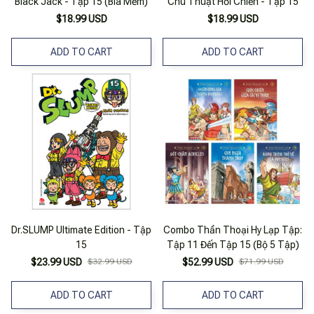
Black Jack - Tập 15 (Bìa Mềm)
Chú Thuật Hồi Chiến - Tập 15
$18.99 USD
$18.99 USD
ADD TO CART
ADD TO CART
Dr.SLUMP Ultimate Edition - Tập
Combo Thần Thoại Hy Lạp Tập:
15
Tập 11 Đến Tập 15 (Bộ 5 Tập)
$23.99 USD
$32.99 USD
$52.99 USD
$71.99 USD
ADD TO CART
ADD TO CART