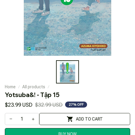
Home
All products
Yotsuba&! - Tập 15
$23.99 USD
$32.99 USD
27% OFF
ADD TO CART
BUY NOW