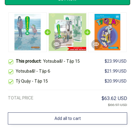
This product:
Yotsuba&! - Tập 15
$23.99 USD
Yotsuba&! - Tập 6
$21.99 USD
Tý Quậy - Tập 15
$20.99 USD
TOTAL PRICE
$63.62 USD
$66.97 USD
Add all to cart