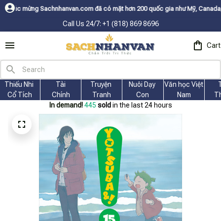
hanvan.com đã có mặt hơn 200 quốc gia như Mỹ, Canada, Úc, Nhật, Hàn, và
Call Us 24/7: +1 (818) 869 8696
Cart
Thiếu Nhi 
Tài
Truyện 
Nuôi Dạy 
Văn học Việt 
Cổ Tích
Chính
Tranh
Con
Nam
T
In demand!
445
sold
in the last 24 hours