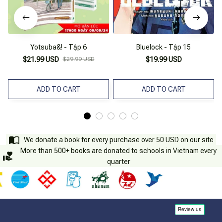
Yotsuba&! - Tập 6
Bluelock - Tập 15
$21.99 USD
$29.99 USD
$19.99 USD
ADD TO CART
ADD TO CART
We donate a book for every purchase over 50 USD on our site
More than 500+ books are donated to schools in Vietnam every
quarter