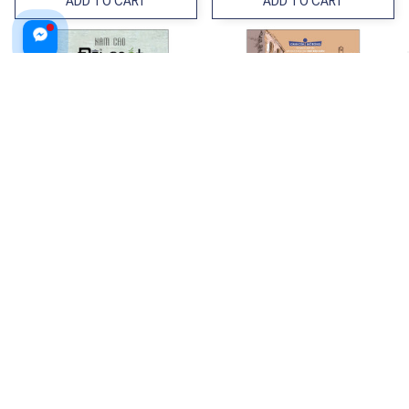
ADD TO CART
ADD TO CART
Đôi Mắt (Tái Bản 2025)
Chết Ở Venice (Tái Bản 2025)
$23.99 USD
$32.99 USD
$21.99 USD
$29.99 USD
ADD TO CART
ADD TO CART