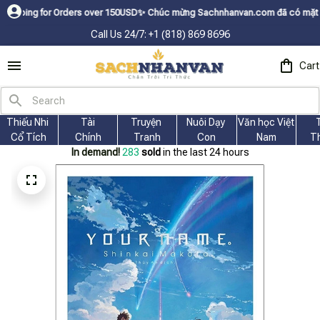
or Orders over 150USDㅤ✨
Chúc mừng Sachnhanvan.com đã có mặt hơn 200 quốc
Call Us 24/7: +1 (818) 869 8696
Cart
Thiếu Nhi 
Tài
Truyện 
Nuôi Dạy 
Văn học Việt 
Cổ Tích
Chính
Tranh
Con
Nam
T
In demand!
286
sold
in the last 24 hours