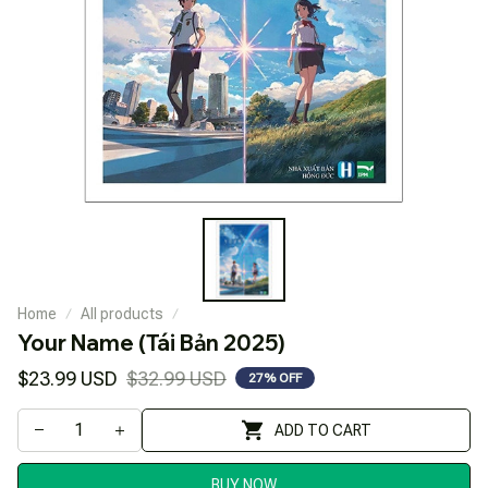
Home
All products
Your Name (Tái Bản 2025)
$23.99 USD
$32.99 USD
27% OFF
ADD TO CART
BUY NOW