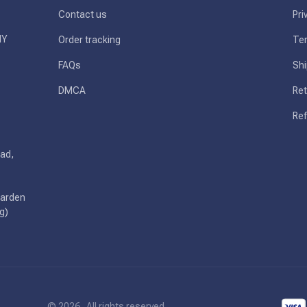
Contact us
Pri
Y 
Order tracking
Ter
FAQs
Shi
DMCA
Ret
Ref
ad, 
arden 
g)
© 2026 . All rights reserved.