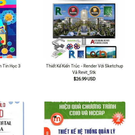
 Tin Học 3
Thiết Kế Kiến Trúc - Render Với Sketchup
Và Revit_Stk
$26.99 USD