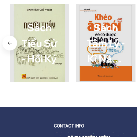
Sách
Sách
Tiểu Sử
Tâm Lý -
- Hồi Ký
Kĩ Năng
Sống
CONTACT INFO