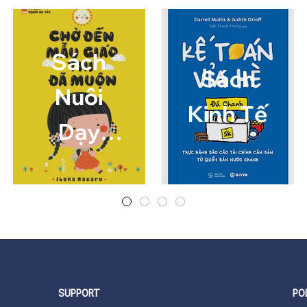
Sách
Sách
Nuôi
Kinh Tế
Dạy
Con
SUPPORT
PO