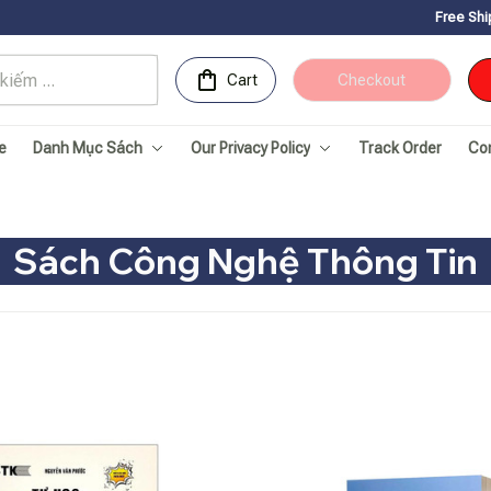
Free Shipping for 
Cart
Checkout
e
Danh Mục Sách
Our Privacy Policy
Track Order
Co
Sách Công Nghệ Thông Tin