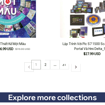
Thiết Kế Một Màu
Lập Trình Với Plc S7 1500 Sc
Portal Và Hmi Delta_
6.99 USD
$76.00 USD
$27.99 USD
1
2
…
31
Explore more collections