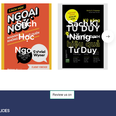
Sách
Sách Kĩ
Học
Năng –
Ngoại
Tư Duy
Ngữ
LICIES