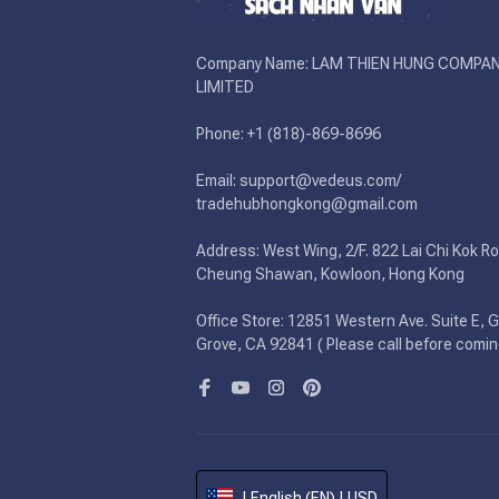
Company Name: LAM THIEN HUNG COMPAN
LIMITED

Phone: +1 (818)-869-8696 

Email: support@vedeus.com/ 
tradehubhongkong@gmail.com

Address: West Wing, 2/F. 822 Lai Chi Kok Ro
Cheung Shawan, Kowloon, Hong Kong

Office Store: 12851 Western Ave. Suite E, G
Grove, CA 92841 ( Please call before comin
| English (EN) | USD