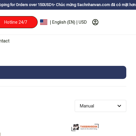
Orders over 150USDㅤ✨
Chúc mừng Sachnhanvan.com đã có mặt hơn 200 quốc gi
Hotline 24/7
| English (EN) | USD
ntact