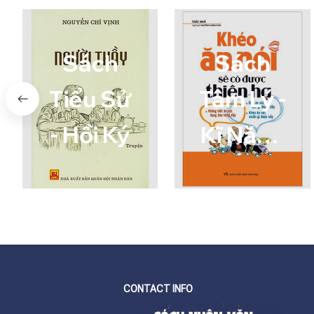
Sách
Sách
Tiểu Sử
Tâm Lý -
- Hồi Ký
Kĩ Năng
Sống
CONTACT INFO