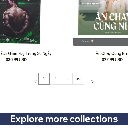
Cách Giảm 7kg Trong 30 Ngày
Ăn Chay Cùng Nhi
$30.99 USD
$22.99 USD
1
2
…
158
Explore more collections