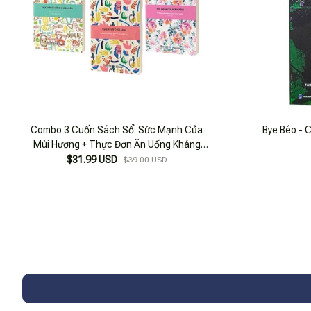
Combo 3 Cuốn Sách Sổ: Sức Mạnh Của
Bye Béo - 
Mùi Hương + Thực Đơn Ăn Uống Kháng
Viêm + Nghệ Thuật Chữa Lành
$31.99 USD
$39.00 USD