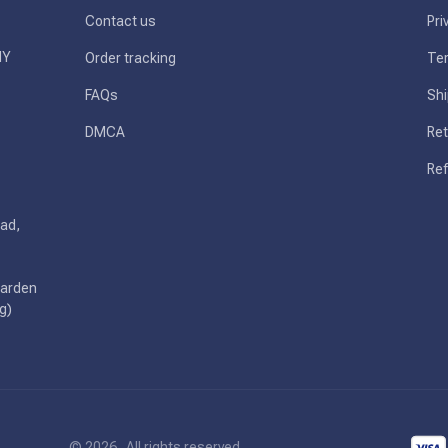
Contact us
Pri
Y 
Order tracking
Ter
FAQs
Shi
DMCA
Ret
Ref
ad, 
arden 
g)
© 2026 . All rights reserved.