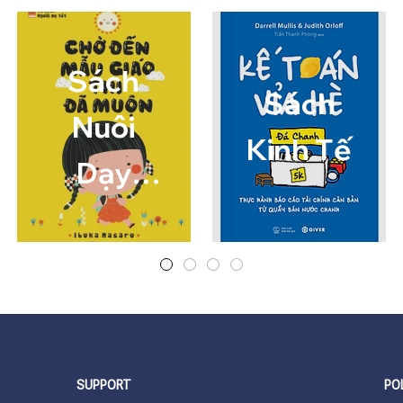
Sách
Sách
Nuôi
Kinh Tế
Dạy
Con
SUPPORT
PO