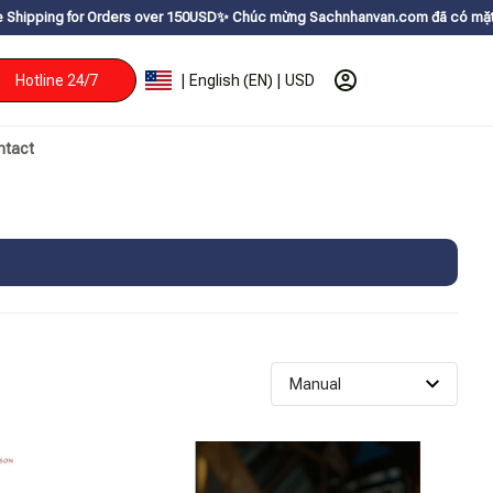
r Orders over 150USDㅤ✨
Chúc mừng Sachnhanvan.com đã có mặt hơn 200 quốc 
Hotline 24/7
| English (EN) | USD
ntact