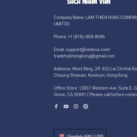
Company Name: LAM THIEN HUNG COMPAN
LIMITED

Phone: +1 (818)-869-8696 

Email: support@vedeus.com/ 
tradehubhongkong@gmail.com

Address: West Wing, 2/F. 822 Lai Chi Kok Ro
Cheung Shawan, Kowloon, Hong Kong

Office Store: 12851 Western Ave. Suite E, G
Grove, CA 92841 ( Please call before comin
| English (EN) | USD