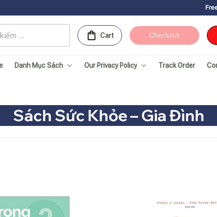
Free Shipping fo
Cart
Checkout
e
Danh Mục Sách
Our Privacy Policy
Track Order
Co
Sách Sức Khỏe – Gia Đình