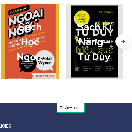
Sách
Sách Kĩ
Học
Năng –
Ngoại
Tư Duy
Ngữ
LICIES