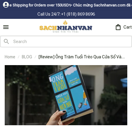
hipping for Orders over 150USDㅤ✨
Chúc mừng Sachnhanvan.com đã có mặt hơn
Call Us 24/7: +1 (818) 869 8696
Cart
Home
BLOG
[Review] Ông Trăm Tuổi Trèo Qua Cửa Sổ Và
Biến Mất