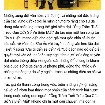
Những xung đột văn hóa, ý thức hệ, và những nét đặc trưng
của các vùng đất xa xôi là minh chứng rõ ràng cho sự đa
dạng của nhân loại trong thế giới hiện đại. "Ông Trăm Tuổi
Trèo Qua Cửa Sổ Và Biến Mất" đã tạo nên một làn sóng tại
Thụy Điển, mang đến cho độc giả một góc nhìn hài hước,
sâu sắc về văn hóa Bắc Âu với truyền thống văn học lâu dài.
Triết lý sống "Cái gì đến sẽ đến" và "Có cách nào đó để giải
quyết mọi vấn đề, chỉ cần suy nghĩ tích cực" của ông truyền
đạt nhiều thông điệp và nguồn cảm hứng để chúng ta khám
phá cuộc sống đa dạng và phong phú, đồng thời thúc đẩy
chúng ta sống tự do và ý nghĩa, tránh xa những điều sợ hãi và
nhàm chán.
Tác giả đã thành công trong việc biến những sự kiện nặng
nề với cả nhân loại thành một phần của hành trình hài hước
trong cuộc sống con người. "Ông Trăm Tuổi Trèo Qua Cửa
Sổ Và Biến Mất" không chỉ là một câu chuyện, mà còn là