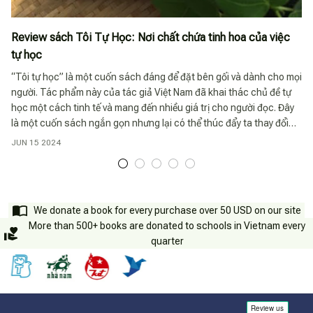
Review sách Tôi Tự Học: Nơi chất chứa tinh hoa của việc
tự học
“Tôi tự học” là một cuốn sách đáng để đặt bên gối và dành cho mọi
người. Tác phẩm này của tác giả Việt Nam đã khai thác chủ đề tự
học một cách tinh tế và mang đến nhiều giá trị cho người đọc. Đây
là một cuốn sách ngắn gọn nhưng lại có thể thúc đẩy ta thay đổi
quan niệm về việc tự học và khuyến khích ta luôn cải thiện bản thân
JUN 15 2024
ở mọi lứa tuổi.
We donate a book for every purchase over 50 USD on our site
More than 500+ books are donated to schools in Vietnam every
quarter