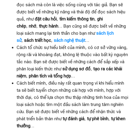
đọc sách mà còn là việc sống cùng với tác giả. Bạn sẽ
được biết về những kỹ năng và thái độ để đọc sách hiệu
quả, như
đặt câu hỏi
,
tìm kiếm thông tin
,
ghi
chép
,
nhớ
,
thực hành
… Bạn cũng sẽ được biết về những
loại sách mang lại tinh thần cho bạn như
sách lịch
sử
,
sách triết học
,
sách nghệ thuật
…
Cách tổ chức sự hiểu biết của mình, có cơ sở vững vàng,
rộng rãi và khoáng đạt, không lệ thuộc vào bất kỳ nguyên
tắc nào. Bạn sẽ được biết về những cách để sắp xếp và
phân loại kiến thức như
sử dụng sơ đồ
,
tạo ra các khái
niệm
,
phân tích và tổng hợp
…
Cách biết mình, điều này rất quan trọng vì khi hiểu mình
ta sẽ biết tuyển chọn những cái hợp với mình, hợp với
thời đại, có thể lựa chọn thu thập những tinh hoa của mọi
loại sách hoặc tìm một đầu sách làm trung tâm nghiên
cứu. Bạn sẽ được biết về những cách để nhận thức và
phát triển bản thân như
tự đánh giá
,
tự phê bình
,
tự khen
thưởng
…