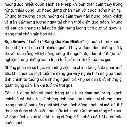
hướng đọc nhiều cuốn sách self-help khi bản thân cảm thấy trống
rỗng, thiếu động lực hoặc đang chán nản với cuộc sống hiện tại.
Chúng ta thường có xu hướng dễ cảm thấy hào hứng, phấn khích
và tràn đầy năng lượng ngay tại chính thời điểm đọc sách. Nhưng
rồi sau đó chúng ta lại quên dần năng lượng tích cực và quay lại
trạng thái chán nản ban đầu.
Đọc Review “Tuổi Trẻ Đáng Giá Bao Nhiêu?”
lại hoàn toàn khác –
theo nhận xét của rất nhiều người. Thay vì được đọc những mớ lý
thuyết sáo rỗng về kỹ năng sống thì người đọc lại như được trải
nghiệm trong những hành trình tuổi trẻ qua lời kể của tác giả.
Những phần về sự học, về những việc mà chính tác giả đã phải nuối
tiếc khi chưa có một tuổi trẻ đáng giá và ý nghĩa hơn sẽ giúp thức
tỉnh chính tư tưởng của những người trẻ - họ sẽ cần biết những gì
quan trọng cần làm khi tuổi trẻ trôi qua.
Tác giả cũng bàn về sách bằng tất cả sự đam mê, rằng “sách
chính là cả thế giới”, là những tinh hoa của nhân loại nhưng quan
trọng nhất là bạn cần phải biết đọc sách đúng cách thì mới có thể
thu nạp được nhiều kiến thức hữu ích nhất. Có thể nói rằng việc bàn
về đọc sách chính là một trong những điểm nhấn nổi bật nhất của
cuốn sách.