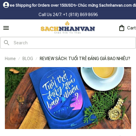
pping for Orders over 150USDㅤ✨
Chúc mừng Sachnhanvan.com đã có mặt hơn 2
Call Us 24/7: +1 (818) 869 8696
Cart
Home
BLOG
REVIEW SÁCH: TUỔI TRẺ ĐÁNG GIÁ BAO NHIÊU?