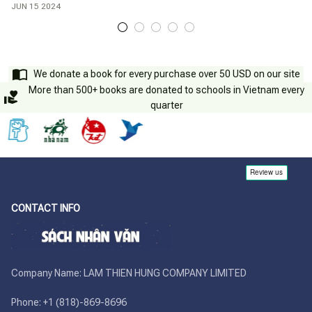
quan niệm về việc tự học và khuyến khích ta luôn cải thiện bản thân
JUN 15 2024
ở mọi lứa tuổi.
We donate a book for every purchase over 50 USD on our site
More than 500+ books are donated to schools in Vietnam every
quarter
CONTACT INFO
Company Name: LAM THIEN HUNG COMPANY LIMITED

Phone: +1 (818)-869-8696 
