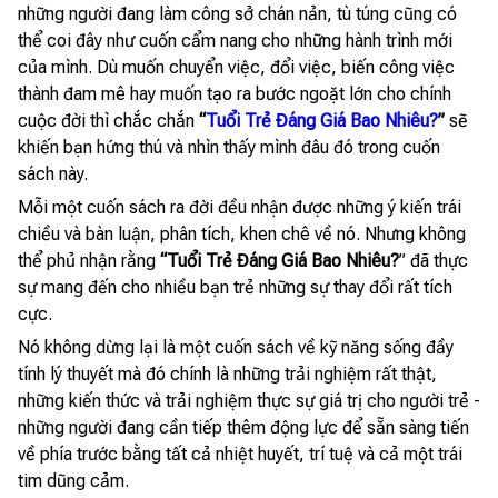
những người đang làm công sở chán nản, tù túng cũng có
thể coi đây như cuốn cẩm nang cho những hành trình mới
của mình. Dù muốn chuyển việc, đổi việc, biến công việc
thành đam mê hay muốn tạo ra bước ngoặt lớn cho chính
cuộc đời thì chắc chắn
“
Tuổi Trẻ Đáng Giá Bao Nhiêu?
”
sẽ
khiến bạn hứng thú và nhìn thấy mình đâu đó trong cuốn
sách này.
Mỗi một cuốn sách ra đời đều nhận được những ý kiến trái
chiều và bàn luận, phân tích, khen chê về nó. Nhưng không
thể phủ nhận rằng
“Tuổi Trẻ Đáng Giá Bao Nhiêu?
” đã thực
sự mang đến cho nhiều bạn trẻ những sự thay đổi rất tích
cực.
Nó không dừng lại là một cuốn sách về kỹ năng sống đầy
tính lý thuyết mà đó chính là những trải nghiệm rất thật,
những kiến thức và trải nghiệm thực sự giá trị cho người trẻ -
những người đang cần tiếp thêm động lực để sẵn sàng tiến
về phía trước bằng tất cả nhiệt huyết, trí tuệ và cả một trái
tim dũng cảm.