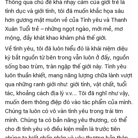
Thông qua chủ đề khá nhạy cảm của giới trẻ là
tình dục và giới tính, tôi đã muốn khắc họa sâu
hơn gương mặt muôn vẻ của Tình yêu và Thanh
Xuân Tuổi trẻ
–
những ngọt ngào, mới mẻ, mơ
mộng, đầy khát khao khám phá thế giới.
Về tình yêu, tôi đã luôn hiểu đó là khái niệm diệu
kỳ bắt nguồn từ bên trong vẫn luôn ở đấy, nguồn
sống bao trùm, tràn ngập thế giới này. Tình yêu
luôn thuần khiết, mang năng lượng chữa lành vượt
qua những ranh giới như: giới tính, vật chất, tuổi
tác, khoảng cách địa lý v.v… Tôi đã nghĩ như vậy,
muốn đem thông điệp đó vào tác phẩm của mình.
Chúng ta luôn có vô vàn tình yêu trong trái tim
mình. Chúng ta có bản năng yêu thương, có thể
cho đi tình yêu vô điều kiện miễn là trước tiên
chúng ta biết chấp nhận và yêu thương bản thân