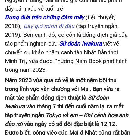
đầy cảm xúc về tuổi trẻ:
Đung đưa trên những đám mây
(tiểu thuyết,
2018),
Bây giờ mình đi đâu
(tập truyện ngắn,
2019). Bên cạnh đó, cô còn là đồng dịch giả của
tác phẩm nghiên cứu
Sứ đoàn Iwakura
viết về
chuyến du khảo nhằm canh tân Nhật Bản thời
Minh Trị, vừa được Phương Nam Book phát hành
trong năm 2023.
Năm 2023 vừa qua có vẻ là một năm bội thu
trong lĩnh vực văn chương với Mai. Bạn vừa ra
mắt tác phẩm đồng dịch thuật là
Sứ đoàn
Iwakura
vào tháng 7 thì đến cuối năm lại ra mắt
tập truyện ngắn
Tokyo và em – Khi cánh hoa anh
đào rơi
vào ngày có số đôi đặc biệt là 12.12.
Được biết, công việc của Mai ở Nhật cũng rất bận