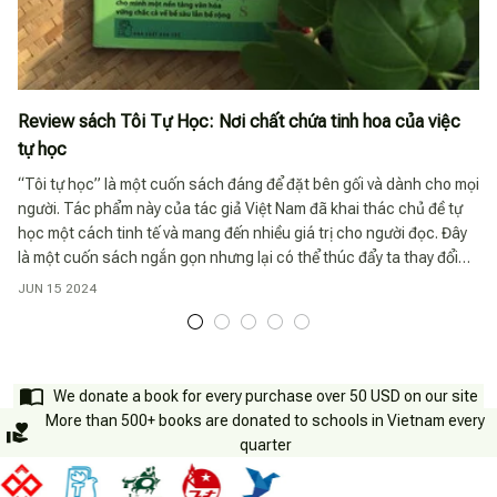
Review sách Tôi Tự Học: Nơi chất chứa tinh hoa của việc
tự học
“Tôi tự học” là một cuốn sách đáng để đặt bên gối và dành cho mọi
người. Tác phẩm này của tác giả Việt Nam đã khai thác chủ đề tự
học một cách tinh tế và mang đến nhiều giá trị cho người đọc. Đây
là một cuốn sách ngắn gọn nhưng lại có thể thúc đẩy ta thay đổi
quan niệm về việc tự học và khuyến khích ta luôn cải thiện bản thân
JUN 15 2024
ở mọi lứa tuổi.
We donate a book for every purchase over 50 USD on our site
More than 500+ books are donated to schools in Vietnam every
quarter