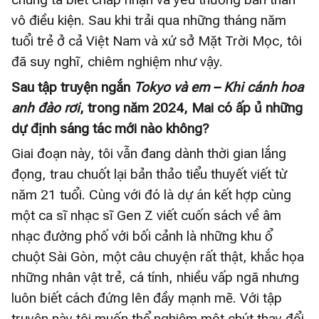
vô điều kiện. Sau khi trải qua những tháng năm
tuổi trẻ ở cả Việt Nam và xứ sở Mặt Trời Mọc, tôi
đã suy nghĩ, chiêm nghiệm như vậy.
Sau tập truyện ngắn
Tokyo và em – Khi cánh hoa
anh đào rơi
, trong năm 2024, Mai có ấp ủ những
dự định sáng tác mới nào không?
Giai đoạn này, tôi vẫn đang dành thời gian lắng
đọng, trau chuốt lại bản thảo tiểu thuyết viết từ
năm 21 tuổi. Cùng với đó là dự án kết hợp cùng
một ca sĩ nhạc sĩ Gen Z viết cuốn sách về âm
nhạc đường phố với bối cảnh là những khu ổ
chuột Sài Gòn, một câu chuyện rất thật, khắc họa
những nhân vật trẻ, cá tính, nhiều vấp ngã nhưng
luôn biết cách đứng lên đầy mạnh mẽ. Với tập
truyện này tôi muốn thể nghiệm một chút thay đổi