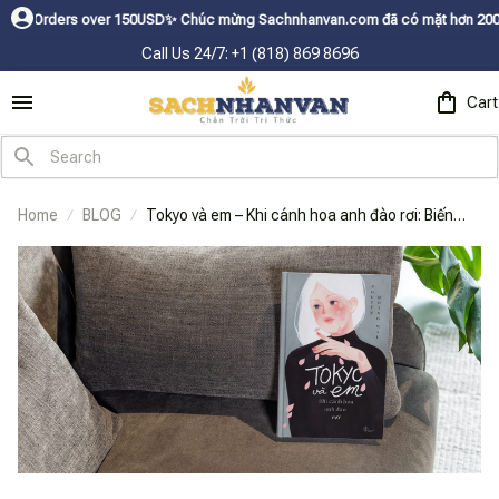
over 150USDㅤ✨
Chúc mừng Sachnhanvan.com đã có mặt hơn 200 quốc gia như 
Call Us 24/7: +1 (818) 869 8696
Cart
Home
BLOG
Tokyo và em – Khi cánh hoa anh đào rơi: Biến
mất cũng có thể là một đi