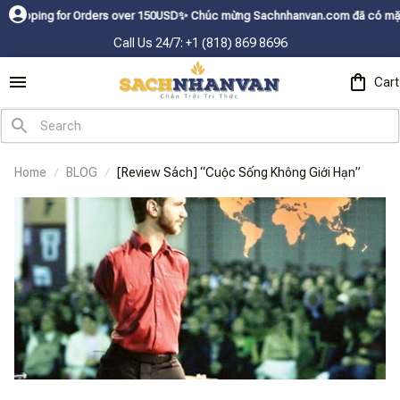
ing for Orders over 150USDㅤ✨
Chúc mừng Sachnhanvan.com đã có mặt hơn 200
Call Us 24/7: +1 (818) 869 8696
Cart
Home
BLOG
[Review Sách] “Cuộc Sống Không Giới Hạn”