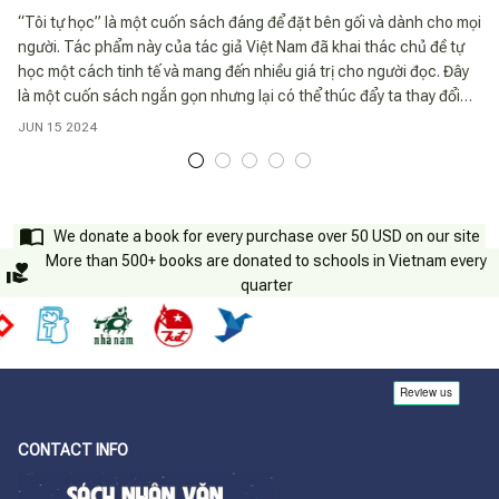
“Tôi tự học” là một cuốn sách đáng để đặt bên gối và dành cho mọi
người. Tác phẩm này của tác giả Việt Nam đã khai thác chủ đề tự
học một cách tinh tế và mang đến nhiều giá trị cho người đọc. Đây
là một cuốn sách ngắn gọn nhưng lại có thể thúc đẩy ta thay đổi
quan niệm về việc tự học và khuyến khích ta luôn cải thiện bản thân
JUN 15 2024
ở mọi lứa tuổi.
We donate a book for every purchase over 50 USD on our site
More than 500+ books are donated to schools in Vietnam every
quarter
CONTACT INFO