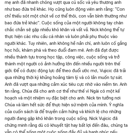
mẹ anh đã nhanh chóng vượt qua cú sốc và yêu thương anh
như bao đứa trẻ khác. Họ cũng luôn động viên anh rằng: “Con
chỉ thiếu sót một chút về cơ thể thôi, con vẫn bình thường như
bao đứa trẻ khác”. Cuộc sống của một người không tay chân
chắc chắn sẽ gặp nhiều khó khăn và vất vả. Nick không thể tự
thực hiện các nhu cầu cá nhân và luôn phải phụ thuộc vào
người khác. Tuy nhiên, anh không hề nản chí, anh luôn cố gắng
học hỏi, khám phá và theo đuổi đam mê. Anh đã đạt được
nhiều thành tựu trong học tập, công việc, cuộc sống và trở
thành một người có ảnh hưởng lớn đến nhiều người trên thế
giới. Để có được động lực để theo đuổi ước mơ, Vujicic đã trải
qua những thời kỳ khủng hoảng tâm lý và có lần muốn tự sát.
Anh đã vượt qua những cảm xúc tiêu cực nhờ vào niềm tin. Anh
tin rằng, Chúa đã cho anh cơ thể như thế vì Ngài có một kế
hoạch và một nhiệm vụ đặc biệt cho anh. Nick tin tưởng nơi
Chúa và làm hết sức để thực hiện sứ mệnh của mình. Ý nghĩa
của cuốn sách là để truyền cảm hứng và khích lệ cho những
người đang gặp khó khăn trong cuộc sống. Nick Vujicic đã
chứng minh rằng dù có khuyết tật hay bất lợi đến đâu, chúng ta
vẫn có thể sống một cuộc sống đầy đủ và hạnh phúc nếu